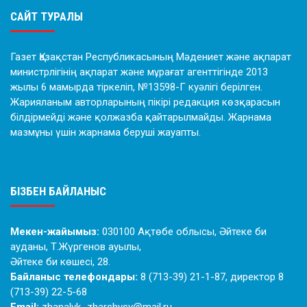
САЙТ ТУРАЛЫ
Газет Қазақстан Республикасының Мәдениет және ақпарат
министрлігінің ақпарат және мұрағат агенттігінде 2013
жылы 6 мамырда тіркеліп, №13598-Г куәлігі берілген.
Жарияланым авторларының пікірі редакция көзқарасын
білдірмейді және қолжазба қайтарылмайды. Жарнама
мазмұны үшін жарнама беруші жауапты.
БІЗБЕН БАЙЛАНЫС
Мекен-жайымыз:
030100 Ақтөбе облысы, Әйтеке би
ауданы, Т.Жүргенов ауылы,
Әйтеке би көшесі, 28.
Байланыс телефондары:
8 (713-39) 21-1-87, директор 8
(713-39) 22-5-68