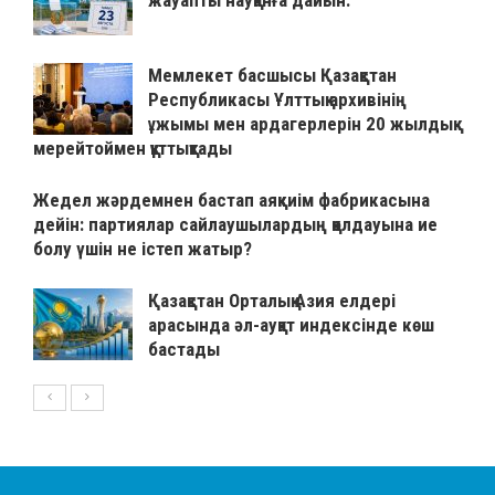
жауапты науқанға дайын.
Мемлекет басшысы Қазақстан
Республикасы Ұлттық архивінің
ұжымы мен ардагерлерін 20 жылдық
мерейтоймен құттықтады
Жедел жәрдемнен бастап аяқкиім фабрикасына
дейін: партиялар сайлаушылардың қолдауына ие
болу үшін не істеп жатыр?
Қазақстан Орталық Азия елдері
арасында әл-ауқат индексінде көш
бастады