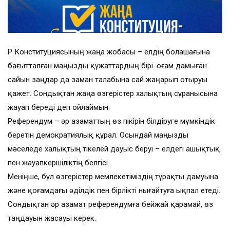
ҚР Конституциясының жаңа жобасы – елдің болашағына
бағытталған маңызды құжаттардың бірі. Қоғам дамыған
сайын заңдар да заман талабына сай жаңарып отыруы
қажет. Сондықтан жаңа өзгерістер халықтың сұранысына
жауап береді деп ойлаймын.
Референдум – әр азаматтың өз пікірін білдіруге мүмкіндік
беретін демократиялық құрал. Осындай маңызды
мәселеде халықтың тікелей дауыс беруі – елдегі ашықтық
пен жауапкершіліктің белгісі.
Меніңше, бұл өзгерістер мемлекетіміздің тұрақты дамуына
және қоғамдағы әділдік пен бірлікті нығайтуға ықпал етеді.
Сондықтан әр азамат референдумға бейжай қарамай, өз
таңдауын жасауы керек.