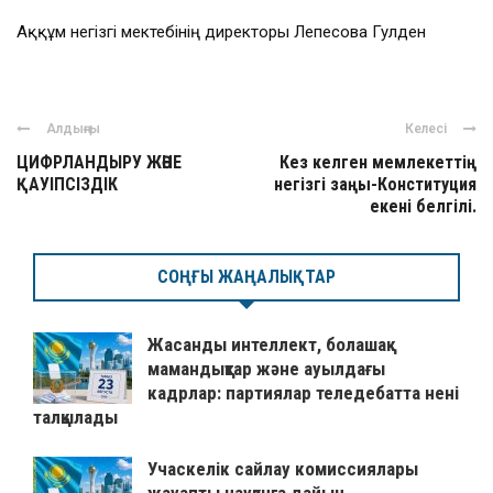
Аққұм негізгі мектебінің директоры Лепесова Гулден
Алдыңғы
Келесі
ЦИФРЛАНДЫРУ ЖӘНЕ
Кез келген мемлекеттің
ҚАУІПСІЗДІК
негізгі заңы-Конституция
екені белгілі.
СОҢҒЫ ЖАҢАЛЫҚТАР
Жасанды интеллект, болашақ
мамандықтар және ауылдағы
кадрлар: партиялар теледебатта нені
талқылады
Учаскелік сайлау комиссиялары