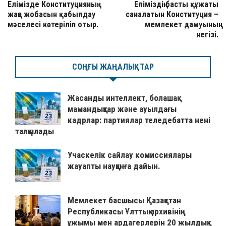
Елімізде Конституцияның
Еліміздің басты құжаты
жаңа жобасын қабылдау
саналатын Конституция –
мәселесі көтеріліп отыр.
мемлекет дамуының
негізі.
СОҢҒЫ ЖАҢАЛЫҚТАР
Жасанды интеллект, болашақ
мамандықтар және ауылдағы
кадрлар: партиялар теледебатта нені
талқылады
Учаскелік сайлау комиссиялары
жауапты науқанға дайын.
Мемлекет басшысы Қазақстан
Республикасы Ұлттық архивінің
ұжымы мен ардагерлерін 20 жылдық