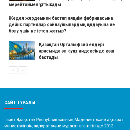
мерейтоймен құттықтады
Жедел жәрдемнен бастап аяқкиім фабрикасына
дейін: партиялар сайлаушылардың қолдауына ие
болу үшін не істеп жатыр?
Қазақстан Орталық Азия елдері
арасында әл-ауқат индексінде көш
бастады
САЙТ ТУРАЛЫ
Газет Қазақстан Республикасының Мәдениет және ақпарат
министрлігінің ақпарат және мұрағат агенттігінде 2013