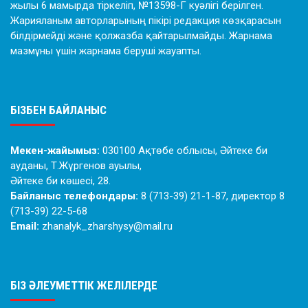
жылы 6 мамырда тіркеліп, №13598-Г куәлігі берілген.
Жарияланым авторларының пікірі редакция көзқарасын
білдірмейді және қолжазба қайтарылмайды. Жарнама
мазмұны үшін жарнама беруші жауапты.
БІЗБЕН БАЙЛАНЫС
Мекен-жайымыз:
030100 Ақтөбе облысы, Әйтеке би
ауданы, Т.Жүргенов ауылы,
Әйтеке би көшесі, 28.
Байланыс телефондары:
8 (713-39) 21-1-87, директор 8
(713-39) 22-5-68
Email:
zhanalyk_zharshysy@mail.ru
БІЗ ӘЛЕУМЕТТІК ЖЕЛІЛЕРДЕ