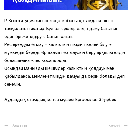
ҚР Конституциясының жаңа жобасы қоғамда кеңінен
талқыланып жатыр. Бұл өзгерістер елдің даму бағытын
одан әрі жетілдіруге бағытталған.
Референдум өткізу – халықтың пікірін тікелей білуге
мүмкіндік береді. Әр азамат өз даусын беру арқылы елдің
болашағына үлес қоса алады.
Осындай маңызды шешімдер халықтың қолдауымен
қабылданса, мемлекетіміздің дамуы да берік болады деп
сенемін.
Аудандық Қоғамдық кеңес мүшесі Ерғабылов Зәуірбек
Алдыңғы
Келесі