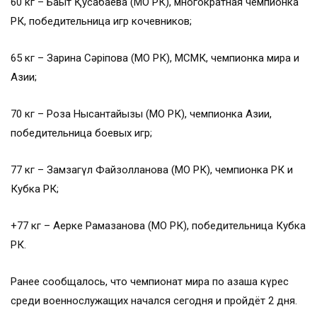
60 кг – Бақыт Қусақбаева (МО РК), многократная чемпионка
РК, победительница игр кочевников;
65 кг – Зарина Сәріпова (МО РК), МСМК, чемпионка мира и
Азии;
70 кг – Роза Нысантайқызы (МО РК), чемпионка Азии,
победительница боевых игр;
77 кг – Замзагүл Файзолланова (МО РК), чемпионка РК и
Кубка РК;
+77 кг – Ақерке Рамазанова (МО РК), победительница Кубка
РК.
Ранее сообщалось, что чемпионат мира по қазақша күрес
среди военнослужащих начался сегодня и пройдёт 2 дня.