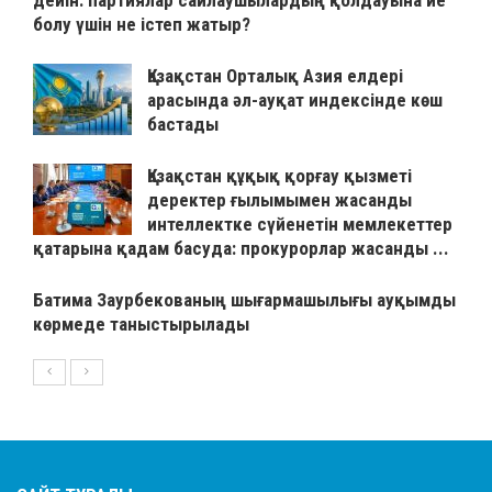
дейін: партиялар сайлаушылардың қолдауына ие
болу үшін не істеп жатыр?
Қазақстан Орталық Азия елдері
арасында әл-ауқат индексінде көш
бастады
Қазақстан құқық қорғау қызметі
деректер ғылымымен жасанды
интеллектке сүйенетін мемлекеттер
қатарына қадам басуда: прокурорлар жасанды ...
Батима Заурбекованың шығармашылығы ауқымды
көрмеде таныстырылады