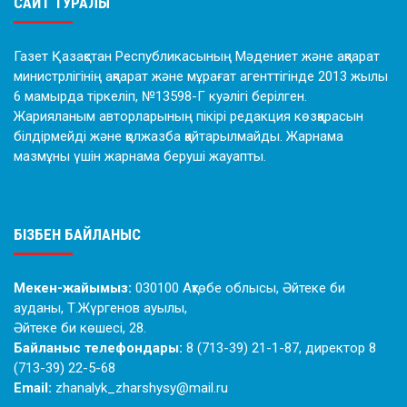
САЙТ ТУРАЛЫ
Газет Қазақстан Республикасының Мәдениет және ақпарат
министрлігінің ақпарат және мұрағат агенттігінде 2013 жылы
6 мамырда тіркеліп, №13598-Г куәлігі берілген.
Жарияланым авторларының пікірі редакция көзқарасын
білдірмейді және қолжазба қайтарылмайды. Жарнама
мазмұны үшін жарнама беруші жауапты.
БІЗБЕН БАЙЛАНЫС
Мекен-жайымыз:
030100 Ақтөбе облысы, Әйтеке би
ауданы, Т.Жүргенов ауылы,
Әйтеке би көшесі, 28.
Байланыс телефондары:
8 (713-39) 21-1-87, директор 8
(713-39) 22-5-68
Email:
zhanalyk_zharshysy@mail.ru