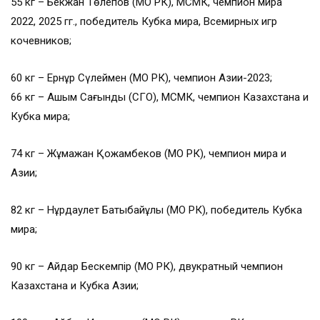
55 кг – Бекжан Төлепов (МО РК), МСМК, чемпион мира
2022, 2025 гг., победитель Кубка мира, Всемирных игр
кочевников;
60 кг – Ернұр Сүлеймен (МО РК), чемпион Азии-2023;
66 кг – Ашым Сағындық (СГО), МСМК, чемпион Казахстана и
Кубка мира;
74 кг – Жұмажан Қожамбеков (МО РК), чемпион мира и
Азии;
82 кг – Нұрдаулет Бақтыбайұлы (МО РК), победитель Кубка
мира;
90 кг – Айдар Бескемпір (МО РК), двукратный чемпион
Казахстана и Кубка Азии;