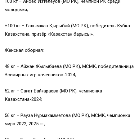
100 кг – Айбек Изтелеуов (МО РК), чемпион РК среди
молодёжи;
+100 кг – Ғалымжан Қырықбай (МО РК), победитель Кубка
Казахстана, призёр «Казахстан барысы».
Женская сборная:
48 кг – Айжан Жылқыбаева (МО РК), МСМК, победительница
Всемирных игр кочевников-2024;
52 кг – Сағат Байғараева (МО РК), чемпионка
Казахстана-2024;
56 кг – Рауза Нұрмахамметова (МО РК), МСМК, чемпионка
мира 2022, 2025 гг.;