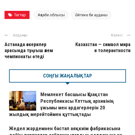
Тегтер
Ақтөбе облысы
Әйтеке би ауданы
Алдыңғы
Келесі
Астанада әскерилер
Казахстан — символ мира
арасында тұңғыш әлем
и толерантности
чемпионаты өтеді
СОҢҒЫ ЖАҢАЛЫҚТАР
Мемлекет басшысы Қазақстан
Республикасы Ұлттық архивінің
ұжымы мен ардагерлерін 20
жылдық мерейтоймен құттықтады
Жедел жәрдемнен бастап аяқкиім фабрикасына