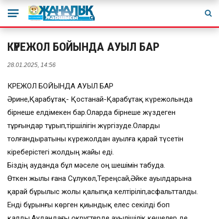
КҮРЕЖОЛ БОЙЫНДА АУЫЛ БАР
28.01.2025, 14:56
КҮРЕЖОЛ БОЙЫНДА АУЫЛ БАР
Әрине,Қарабұтақ- Қостанай-Қарабұтақ күрежолында
бірнеше елдімекен бар.Оларда бірнеше жүздеген
тұрғындар тұрып,тіршілігін жүргізуде.Оларды
толғандыратыны күрежолдан ауылға қарай түсетін
кіреберістегі жолдың жайы еді.
Біздің ауданда бұл мәселе оң шешімін табуда.
Өткен жылы ғана Сұлукөл,Тереңсай,Әйке ауылдарына
қарай бұрылыс жолы қалыпқа келтіріліп,асфальтталды.
Енді бұрынғы көрген қиындық елес секілді боп
қалды.Аудандағы округтерде ауылішілік көшелер де