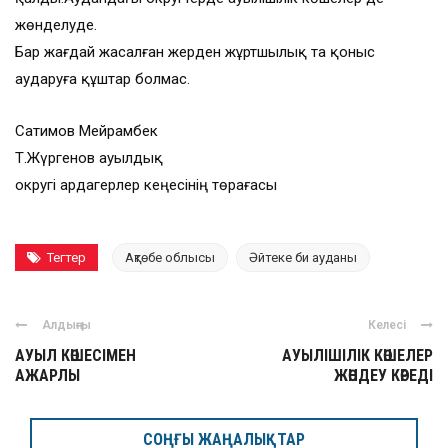
жөнделуде.
Бар жағдай жасалған жерден жұртшылық та қоныс
аударуға құштар болмас.
Сатимов Мейрамбек
Т.Жүргенов ауылдық
округі ардагерлер кеңесінің төрағасы
Тегтер
Ақтөбе облысы
Әйтеке би ауданы
Алдыңғы
Келесі
АУЫЛ КӨШЕСІМЕН
АУЫЛІШІЛІК КӨШЕЛЕР
АЖАРЛЫ
ЖӨНДЕУ КӨРЕДІ
СОҢҒЫ ЖАҢАЛЫҚТАР