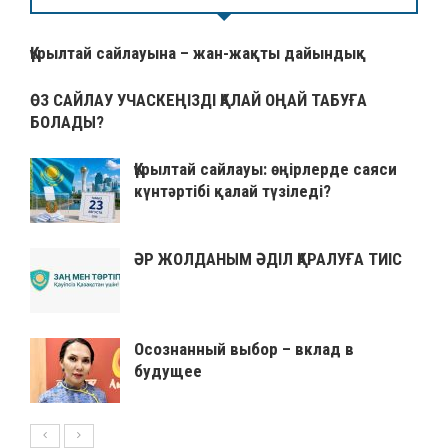
Құрылтай сайлауына – жан-жақты дайындық
ӨЗ САЙЛАУ УЧАСКЕҢІЗДІ ҚАЛАЙ ОҢАЙ ТАБУҒА
БОЛАДЫ?
Құрылтай сайлауы: өңірлерде саяси
күнтәртібі қалай түзіледі?
ӘР ЖОЛДАНЫМ ӘДІЛ ҚАРАЛУҒА ТИІС
Осознанный выбор – вклад в
будущее