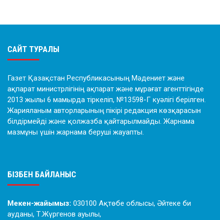
САЙТ ТУРАЛЫ
Газет Қазақстан Республикасының Мәдениет және
ақпарат министрлігінің ақпарат және мұрағат агенттігінде
2013 жылы 6 мамырда тіркеліп, №13598-Г куәлігі берілген.
Жарияланым авторларының пікірі редакция көзқарасын
білдірмейді және қолжазба қайтарылмайды. Жарнама
мазмұны үшін жарнама беруші жауапты.
БІЗБЕН БАЙЛАНЫС
Мекен-жайымыз:
030100 Ақтөбе облысы, Әйтеке би
ауданы, Т.Жүргенов ауылы,