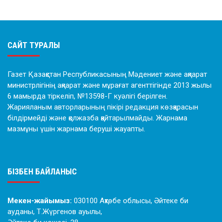
САЙТ ТУРАЛЫ
Газет Қазақстан Республикасының Мәдениет және ақпарат
министрлігінің ақпарат және мұрағат агенттігінде 2013 жылы
6 мамырда тіркеліп, №13598-Г куәлігі берілген.
Жарияланым авторларының пікірі редакция көзқарасын
білдірмейді және қолжазба қайтарылмайды. Жарнама
мазмұны үшін жарнама беруші жауапты.
БІЗБЕН БАЙЛАНЫС
Мекен-жайымыз:
030100 Ақтөбе облысы, Әйтеке би
ауданы, Т.Жүргенов ауылы,