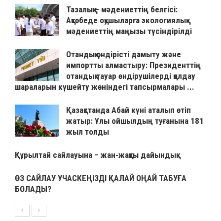
Тазалық – мәдениеттің белгісі:
Ақтөбеде оқушыларға экологиялық
мәдениеттің маңызы түсіндірілді
Отандық өндірісті дамыту және
импортты алмастыру: Президенттің
отандық тауар өндірушілерді қолдау
шараларын күшейту жөніндегі тапсырмалары ...
Қазақстанда Абай күні аталып өтіп
жатыр: Ұлы ойшылдың туғанына 181
жыл толды
Құрылтай сайлауына – жан-жақты дайындық
ӨЗ САЙЛАУ УЧАСКЕҢІЗДІ ҚАЛАЙ ОҢАЙ ТАБУҒА
БОЛАДЫ?