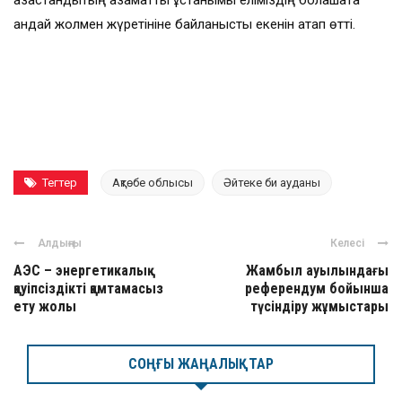
қандай жолмен жүретініне байланысты екенін атап өтті.
Тегтер
Ақтөбе облысы
Әйтеке би ауданы
Алдыңғы
Келесі
АЭС – энергетикалық
Жамбыл ауылындағы
қауіпсіздікті қамтамасыз
референдум бойынша
ету жолы
түсіндіру жұмыстары
СОҢҒЫ ЖАҢАЛЫҚТАР