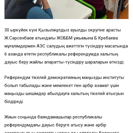
30 қыркүйек күні Қызылжұлдыз ауылдық округіне қарасты
Ж.Сәрсенбаев атындағы ЖОББМ ұжымына Б.Кребаева
мұғалімдермен АЭС салудың қажеттігін түсіндіру мақсатында
6 қазанда өтетін республикалық референдумда халықтың
дауыс беру жайлы ақпараттық-түсіндіру шараларын өткізді.
Референдум тікелей демократияның маңызды институты
болып табылады және мемлекет пен әрбір азамат үшін
маңызды шешімдер қабылдауға халықтың тікелей қатысуын
білдіреді.
Жиын соңында баяндамашылар республикалық
референдумдағы дауыс беруге қатысу және әрбір
қазақстандықтың азаматтық ұстанымы еліміздің болашақта