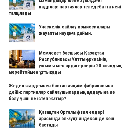
мамандықтар және ауылдағы
кадрлар: партиялар теледебатта нені
талқылады
Учаскелік сайлау комиссиялары
жауапты науқанға дайын.
Мемлекет басшысы Қазақстан
Республикасы Ұлттық архивінің
ұжымы мен ардагерлерін 20 жылдық
мерейтоймен құттықтады
Жедел жәрдемнен бастап аяқкиім фабрикасына
дейін: партиялар сайлаушылардың қолдауына ие
болу үшін не істеп жатыр?
Қазақстан Орталық Азия елдері
арасында әл-ауқат индексінде көш
бастады