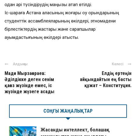
одан әрі түсіндірудің маңызы атап өтілді.
Іс-шараға Астана қаласының жоғары оқу орындарының
студенттік ассамблеяларының өкілдері, этномәдени
бірлестіктердің жастары және сарапшылар
қауымдастығының өкілдері қатысты.
Алдыңғы
Келесі
Мади Мырзағараев:
Елдің ертеңін
Әділдікке деген сенім
айқындайтын ең басты
қағаз жүзінде емес, іс
құжат – Конституция.
жүзінде жүзеге асады
СОҢҒЫ ЖАҢАЛЫҚТАР
Жасанды интеллект, болашақ