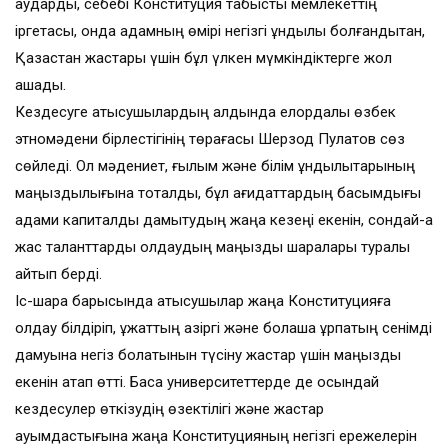
аударды, себебі Конституция табысты мемлекеттің
іргетасы, онда адамның өмірі негізгі құндылық болғандықтан,
Қазақстан жастары үшін бұл үлкен мүмкіндіктерге жол
ашады.
Кездесуге қатысушылардың алдында елордалық өзбек
этномәдени бірлестігінің төрағасы Шерзод Пулатов сөз
сөйледі. Ол мәдениет, ғылым және білім құндылықтарының
маңыздылығына тоқталды, бұл қағидаттардың басымдығы
адами капиталды дамытудың жаңа кезеңі екенін, сондай-ақ
жас таланттарды қолдаудың маңызды шаралары туралы
айтып берді.
Іс-шара барысында қатысушылар жаңа Конституцияға
қолдау білдіріп, құжаттың қазіргі және болашақ ұрпақтың сенімді
дамуына негіз болатынын түсіну жастар үшін маңызды
екенін атап өтті. Басқа университеттерде де осындай
кездесулер өткізудің өзектілігі және жастар
қауымдастығына жаңа Конституцияның негізгі ережелерін