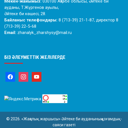
Мекен-жайымыз:
030100 Ақтөбе облысы, Әйтеке би
ауданы, Т.Жүргенов ауылы,
Әйтеке би көшесі, 28.
Байланыс телефондары:
8 (713-39) 21-1-87, директор 8
(713-39) 22-5-68
Email:
zhanalyk_zharshysy@mail.ru
БІЗ ӘЛЕУМЕТТІК ЖЕЛІЛЕРДЕ
© 2026. «Жаңалық жаршысы» Әйтеке би ауданының қоғамдық-
саяси газеті