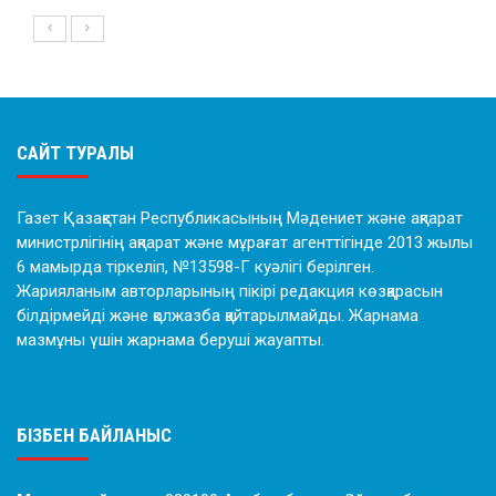
САЙТ ТУРАЛЫ
Газет Қазақстан Республикасының Мәдениет және ақпарат
министрлігінің ақпарат және мұрағат агенттігінде 2013 жылы
6 мамырда тіркеліп, №13598-Г куәлігі берілген.
Жарияланым авторларының пікірі редакция көзқарасын
білдірмейді және қолжазба қайтарылмайды. Жарнама
мазмұны үшін жарнама беруші жауапты.
БІЗБЕН БАЙЛАНЫС