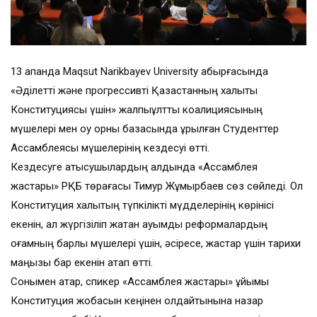
13 ақпанда Maqsut Narikbayev University қабырғасында
«Әділетті және прогрессивті Қазақстанның халықтық
Конституциясы үшін» жалпыұлттық коалициясының
мүшелері мен оқу орны базасында құрылған Студенттер
Ассамблеясы мүшелерінің кездесуі өтті.
Кездесуге қатысушылардың алдында «Ассамблея
жастары» РҚБ төрағасы Тимур Жұмырбаев сөз сөйледі. Ол
Конституция халықтың түпкілікті мүдделерінің көрінісі
екенін, ал жүргізіліп жатқан ауқымды реформалардың
қоғамның барлық мүшелері үшін, әсіресе, жастар үшін тарихи
маңызы бар екенін атап өтті.
Сонымен қатар, спикер «Ассамблея жастары» ұйымы
Конституция жобасын кеңінен қолдайтынына назар