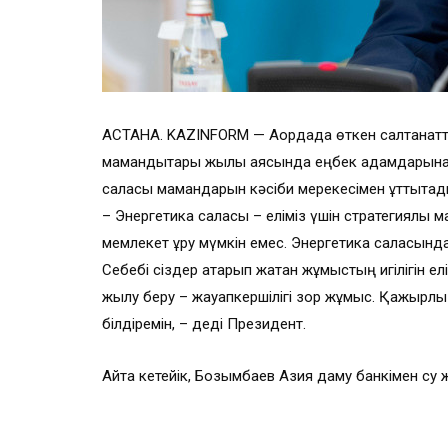
АСТАНА. KAZINFORM — Ақордада өткен салтана
мамандықтары жылы аясында еңбек адамдарына ере
саласы мамандарын кәсіби мерекесімен құттықтад
– Энергетика саласы – еліміз үшін стратегиялық ма
мемлекет құру мүмкін емес. Энергетика саласында 
Себебі сіздер атқарып жатқан жұмыстың игілігін ел
жылу беру – жауапкершілігі зор жұмыс. Қажырл
білдіремін, – деді Президент.
Айта кетейік, Бозымбаев Азия даму банкімен су