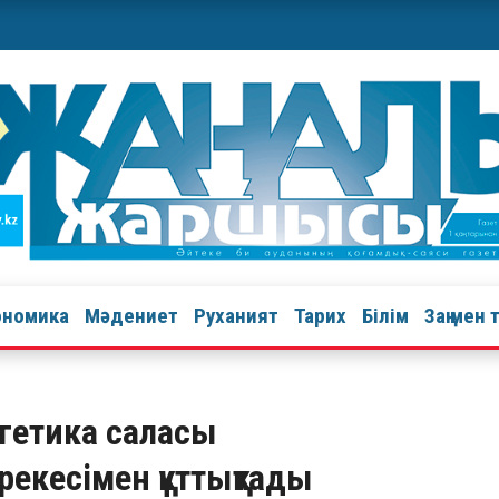
ономика
Мәдениет
Руханият
Тарих
Білім
Заң мен 
гетика саласы
рекесімен құттықтады