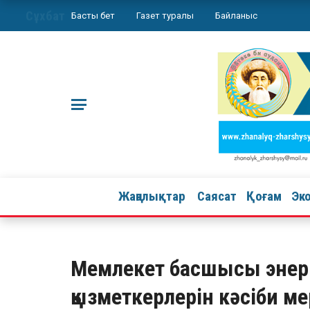
Сұхбат
Басты бет
Газет туралы
Байланыс
Жаңалықтар
Саясат
Қоғам
Эк
Мемлекет басшысы энер
қызметкерлерін кәсіби ме