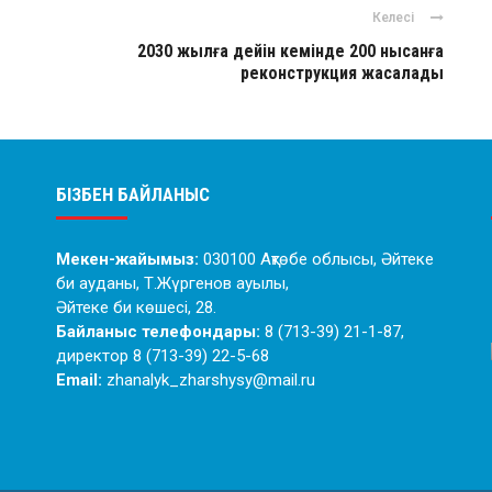
Келесі
2030 жылға дейін кемінде 200 нысанға
реконструкция жасалады
БІЗБЕН БАЙЛАНЫС
Мекен-жайымыз:
030100 Ақтөбе облысы, Әйтеке
би ауданы, Т.Жүргенов ауылы,
Әйтеке би көшесі, 28.
Байланыс телефондары:
8 (713-39) 21-1-87,
директор 8 (713-39) 22-5-68
Email:
zhanalyk_zharshysy@mail.ru