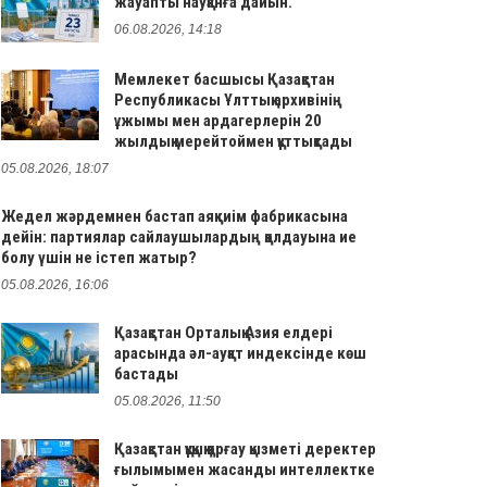
жауапты науқанға дайын.
06.08.2026, 14:18
Мемлекет басшысы Қазақстан
Республикасы Ұлттық архивінің
ұжымы мен ардагерлерін 20
жылдық мерейтоймен құттықтады
05.08.2026, 18:07
Жедел жәрдемнен бастап аяқкиім фабрикасына
дейін: партиялар сайлаушылардың қолдауына ие
болу үшін не істеп жатыр?
05.08.2026, 16:06
Қазақстан Орталық Азия елдері
арасында әл-ауқат индексінде көш
бастады
05.08.2026, 11:50
Қазақстан құқық қорғау қызметі деректер
ғылымымен жасанды интеллектке