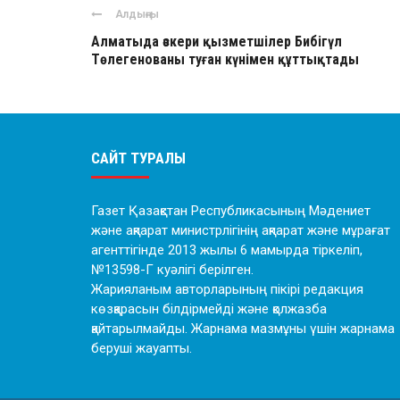
Алдыңғы
Алматыда әскери қызметшілер Бибігүл
Төлегенованы туған күнімен құттықтады
САЙТ ТУРАЛЫ
Газет Қазақстан Республикасының Мәдениет
және ақпарат министрлігінің ақпарат және мұрағат
агенттігінде 2013 жылы 6 мамырда тіркеліп,
№13598-Г куәлігі берілген.
Жарияланым авторларының пікірі редакция
көзқарасын білдірмейді және қолжазба
қайтарылмайды. Жарнама мазмұны үшін жарнама
беруші жауапты.