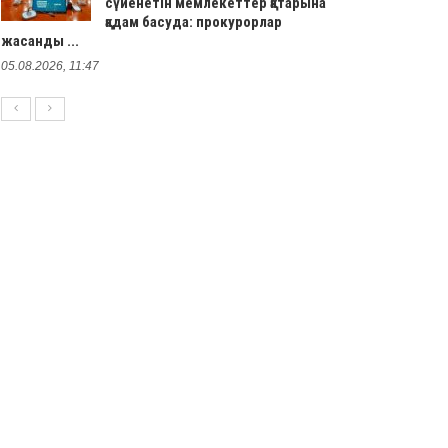
сүйенетін мемлекеттер қатарына
қадам басуда: прокурорлар
жасанды ...
05.08.2026, 11:47