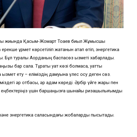
тты жиында Қасым-Жомарт Тоқаев биыл Жұмысшы
кше құрмет көрсетіліп жатқанын атап өтіп, энергетика
ы. Бұл туралы Ақорданың баспасөз қызметі хабарлады.
ңызы бар сала. Тұрақты қуат көзі болмаса, қуатты
қызмет ету – еліміздің дамуына үлес қосу деген сөз.
іміздегі әр отбасы, әр адам көреді. Әрбір үйге жарық пен
ы еңбектеріңіз үшін баршаңызға шынайы ризашылығымды
 және энергетика саласындағы жобаларды пысықтады.