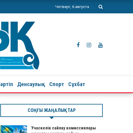
Четверг, 6 августа
тәртіп
Денсаулық
Спорт
Сұхбат
СОҢҒЫ ЖАҢАЛЫҚТАР
Учаскелік сайлау комиссиялары