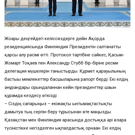
Жоғары деңгейдегі келіссөздерге дейін Ақорда
резиденциясында Финляндия Президентін салтанатты
қарсы алу рәсімі өтті. Протокол тәртібіне сәйкес, Қасым-
Жомарт Тоқаев пен Александр Стубб бір-біріне ресми
делегация мүшелерін таныстырды. Құрмет қарауылының
бастығы мемлекеттер басшыларына рапорт берді. Екі елдің
әнұрандары орындалғаннан кейін президенттер шағын
құрамда кездесу өткізді.
– Сіздің сапарыңыз – екіжақты ынтымақтастықты
дамытуға тың серпін беру тұрғысынан өте маңызды.
Қазақстан мен Финляндия арасында достыққа әрі өзара
түсіністікке негізделген ықпалдастық орнаған. Екі елдің