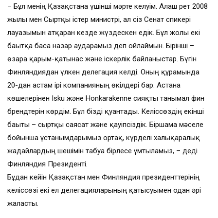
– Бұл менің Қазақстанға үшінші мәрте келуім. Алғаш рет 2008
жылы мен Сыртқы істер министрі, ал сіз Сенат спикері
лауазымын атқарған кезде жүздескен едік. Бұл жолы екі
бағытқа баса назар аударамыз деп ойлаймын. Бірінші –
өзара қарым-қатынас және іскерлік байланыстар. Бүгін
Финляндиядан үлкен делегация келді. Оның құрамында
20-дан астам ірі компанияның өкілдері бар. Астана
көшелерінен Isku және Honkarakenne сияқты танымал фин
брендтерін көрдім. Бұл бізді қуантады. Келіссөздің екінші
бағыты – сыртқы саясат және қауіпсіздік. Біршама мәселе
бойынша ұстанымдарымыз ортақ, күрделі халықаралық
жағдайлардың шешімін табуға бірлесе ұмтыламыз, – деді
Финляндия Президенті.
Бұдан кейін Қазақстан мен Финляндия президенттерінің
келіссөзі екі ел делегацияларының қатысуымен одан әрі
жалғасты.