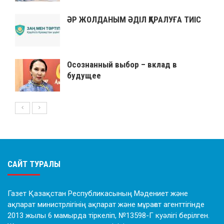
ӘР ЖОЛДАНЫМ ӘДІЛ ҚАРАЛУҒА ТИІС
Осознанный выбор – вклад в
будущее
САЙТ ТУРАЛЫ
Газет Қазақстан Республикасының Мәдениет және
ақпарат министрлігінің ақпарат және мұрағат агенттігінде
2013 жылы 6 мамырда тіркеліп, №13598-Г куәлігі берілген.