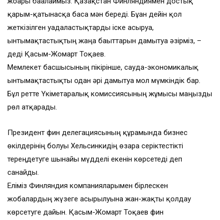
жоғары бағалаймыз. Қазақстан Финляндиямен достық
қарым-қатынасқа баса мән береді. Бұған дейін қол
жеткізілген уағдаластықтарды іске асыруға,
ынтымақтастықтың жаңа бағыттарын дамытуға әзірміз, –
деді Қасым-Жомарт Тоқаев.
Мемлекет басшысының пікірінше, сауда-экономикалық
ынтымақтастықты одан әрі дамытуға мол мүмкіндік бар.
Бұл ретте Үкіметаралық комиссиясының жұмысы маңызды
рөл атқарады.
Президент фин делегациясының құрамында бизнес
өкілдерінің болуы Хельсинкидің өзара серіктестікті
тереңдетуге шынайы мүдделі екенін көрсетеді деп
санайды.
Еліміз Финляндия компанияларымен бірлескен
жобалардың жүзеге асырылуына жан-жақты қолдау
көрсетуге дайын. Қасым-Жомарт Тоқаев фин