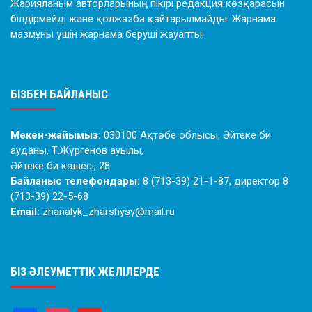
Жарияланым авторларының пікірі редакция көзқарасын
білдірмейді және қолжазба қайтарылмайды. Жарнама
мазмұны үшін жарнама беруші жауапты.
БІЗБЕН БАЙЛАНЫС
Мекен-жайымыз:
030100 Ақтөбе облысы, Әйтеке би
ауданы, Т.Жүргенов ауылы,
Әйтеке би көшесі, 28.
Байланыс телефондары:
8 (713-39) 21-1-87, директор 8
(713-39) 22-5-68
Email:
zhanalyk_zharshysy@mail.ru
БІЗ ӘЛЕУМЕТТІК ЖЕЛІЛЕРДЕ