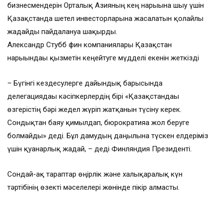
бизнесмендерін Орталық Азияның кең нарығына шығу үшін
Қазақстанда шетел инвесторларына жасалатын қолайлы
жағдайды пайдалануға шақырды.
Александр Стубб фин компаниялары Қазақстан
нарығындағы қызметін кеңейтуге мүдделі екенін жеткізді
– Бүгінгі кездесулерге дайындық барысында
делегациядағы кәсіпкерлердің бірі «Қазақстандағы
өзгерістің бәрі жедел жүріп жатқанын түсіну керек.
Сондықтан баяу қимылдап, бюрократияға жол беруге
болмайды» деді. Бұл дамудың даңғылына түскен елдеріміз
үшін қуанарлық жағдай, – деді Финляндия Президенті.
Сондай-ақ тараптар өңірлік және халықаралық күн
тәртібінің өзекті мәселелері жөнінде пікір алмасты.