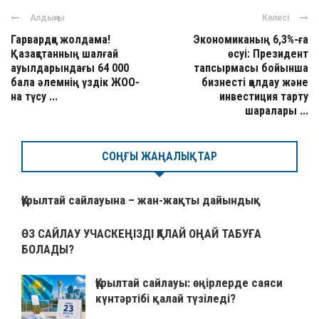
Алдыңғы
Келесі
Гарвардқа жолдама!
Экономиканың 6,3%-ға
Қазақстанның шалғай
өсуі: Президент
ауылдарындағы 64 000
тапсырмасы бойынша
бала әлемнің үздік ЖОО-
бизнесті қолдау және
на түсу ...
инвестиция тарту
шаралары ...
СОҢҒЫ ЖАҢАЛЫҚТАР
Құрылтай сайлауына – жан-жақты дайындық
ӨЗ САЙЛАУ УЧАСКЕҢІЗДІ ҚАЛАЙ ОҢАЙ ТАБУҒА
БОЛАДЫ?
Құрылтай сайлауы: өңірлерде саяси
күнтәртібі қалай түзіледі?