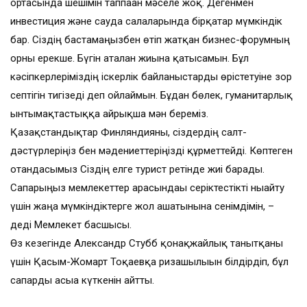
ортасында шешімін таппаған мәселе жоқ. Дегенмен
инвестиция және сауда салаларында бірқатар мүмкіндік
бар. Сіздің бастамаңызбен өтіп жатқан бизнес-форумның
орны ерекше. Бүгін аталған жиынға қатысамын. Бұл
кәсіпкерлеріміздің іскерлік байланыстарды өрістетуіне зор
септігін тигізеді деп ойлаймын. Бұдан бөлек, гуманитарлық
ынтымақтастыққа айрықша мән береміз.
Қазақстандықтар Финляндияны, сіздердің салт-
дәстүрлеріңіз бен мәдениеттеріңізді құрметтейді. Көптеген
отандасымыз Сіздің елге турист ретінде жиі барады.
Сапарыңыз мемлекеттер арасындағы серіктестікті нығайту
үшін жаңа мүмкіндіктерге жол ашатынына сенімдімін, –
деді Мемлекет басшысы.
Өз кезегінде Александр Стубб қонақжайлық танытқаны
үшін Қасым-Жомарт Тоқаевқа ризашылығын білдірдіп, бұл
сапарды асыға күткенін айтты.