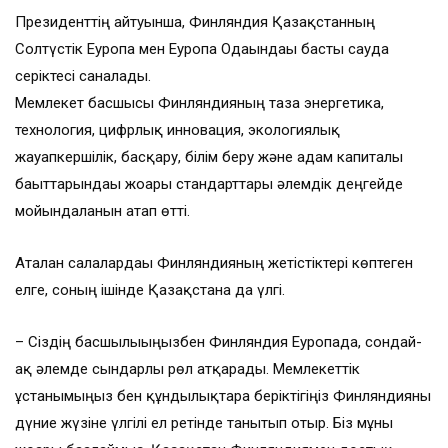
Президенттің айтуынша, Финляндия Қазақстанның
Солтүстік Еуропа мен Еуропа Одағындағы басты сауда
серіктесі саналады.
Мемлекет басшысы Финляндияның таза энергетика,
технология, цифрлық инновация, экологиялық
жауапкершілік, басқару, білім беру және адам капиталы
бағыттарындағы жоғары стандарттары әлемдік деңгейде
мойындалғанын атап өтті.
Аталған салалардағы Финляндияның жетістіктері көптеген
елге, соның ішінде Қазақстанға да үлгі.
– Сіздің басшылығыңызбен Финляндия Еуропада, сондай-
ақ әлемде сындарлы рөл атқарады. Мемлекеттік
ұстанымыңыз бен құндылықтарға беріктігіңіз Финляндияны
дүние жүзіне үлгілі ел ретінде танытып отыр. Біз мұны