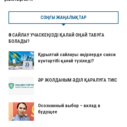
СОҢҒЫ ЖАҢАЛЫҚТАР
ӨЗ САЙЛАУ УЧАСКЕҢІЗДІ ҚАЛАЙ ОҢАЙ ТАБУҒА
БОЛАДЫ?
Құрылтай сайлауы: өңірлерде саяси
күнтәртібі қалай түзіледі?
ӘР ЖОЛДАНЫМ ӘДІЛ ҚАРАЛУҒА ТИІС
Осознанный выбор – вклад в
будущее