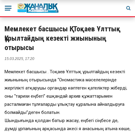
Мемлекет басшысы Қ. Тоқаев Ұлттық
Құрылтайдың кезекті жиынының
отырысы
15.03.2025, 17:20
Мемлекет басшысы Қ. Тоқаев Ұлттық Құрылтайдың кезекті
жиынының отырысында “Ономастика мәселелерінде
жергілікті атқарушы органдар көптеген қателіктер жіберді,
оны “тарихи еңбегі” ешқандай архив құжаттарымен
расталмаған тұлғаларды ұлықтау құралына айналдыруға
болмайды”деген болатын.
Шындығында қолдан батыр жасау, еңбегі сіңбесе де,
дүмді ұрпағының арқасында әкесі я анасының атына көше,