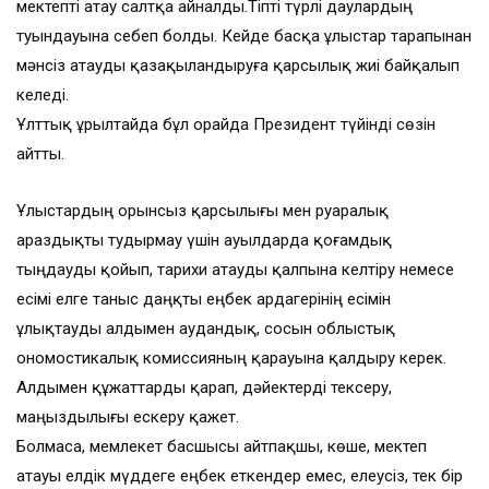
мектепті атау салтқа айналды.Тіпті түрлі даулардың
туындауына себеп болды. Кейде басқа ұлыстар тарапынан
мәнсіз атауды қазақыландыруға қарсылық жиі байқалып
келеді.
Ұлттық Құрылтайда бұл орайда Президент түйінді сөзін
айтты.
Ұлыстардың орынсыз қарсылығы мен руаралық
араздықты тудырмау үшін ауылдарда қоғамдық
тыңдауды қойып, тарихи атауды қалпына келтіру немесе
есімі елге таныс даңқты еңбек ардагерінің есімін
ұлықтауды алдымен аудандық, сосын облыстық
ономостикалық комиссияның қарауына қалдыру керек.
Алдымен құжаттарды қарап, дәйектерді тексеру,
маңыздылығы ескеру қажет.
Болмаса, мемлекет басшысы айтпақшы, көше, мектеп
атауы елдік мүддеге еңбек еткендер емес, елеусіз, тек бір