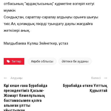
отбасының “ардақтысының” құрметіне өзгеріп кетуі
мүмкін.
Сондықтан, сараптау-саралау алдыңғы орынға шығуы
тиіс.Ал, қоғамдық пікірді туындату даулы жағдайға
жеткізері анық.
Малдыбаева Күляш Зейнеткер, ұстаз
Тегтер
Ақтөбе облысы
Әйтеке би ауданы
Алдыңғы
Келесі
Күні кеше ғана Бурабайда
Бурабайда өткен Ұлттық
президентіміз Қасым-
Құрылтай
Жомарт Кемелұлының
бастамасымен қолға
алынған ұлтты
ұйыстырған ...