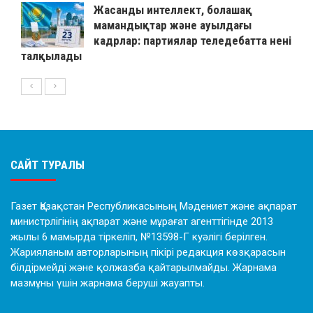
Жасанды интеллект, болашақ
мамандықтар және ауылдағы
кадрлар: партиялар теледебатта нені
талқылады
САЙТ ТУРАЛЫ
Газет Қазақстан Республикасының Мәдениет және ақпарат
министрлігінің ақпарат және мұрағат агенттігінде 2013
жылы 6 мамырда тіркеліп, №13598-Г куәлігі берілген.
Жарияланым авторларының пікірі редакция көзқарасын
білдірмейді және қолжазба қайтарылмайды. Жарнама
мазмұны үшін жарнама беруші жауапты.