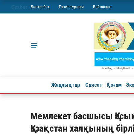
Сұхбат
Басты бет
Газет туралы
Байланыс
Жаңалықтар
Саясат
Қоғам
Эк
Мемлекет басшысы Қасы
Қазақстан халқының бірл