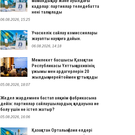
мамандықтар және ауылдағы
кадрлар: партиялар теледебатта
нені талқылады
06.08.2026, 15:25
Учаскелік сайлау комиссиялары
жауапты науқанға дайын.
06.08.2026, 14:18
Мемлекет басшысы Қазақстан
Республикасы Ұлттық архивінің
ұжымы мен ардагерлерін 20
жылдық мерейтоймен құттықтады
05.08.2026, 18:07
Жедел жәрдемнен бастап аяқкиім фабрикасына
дейін: партиялар сайлаушылардың қолдауына ие
болу үшін не істеп жатыр?
05.08.2026, 16:06
Қазақстан Орталық Азия елдері