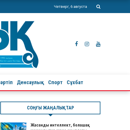
Четверг, 6 августа
тәртіп
Денсаулық
Спорт
Сұхбат
СОҢҒЫ ЖАҢАЛЫҚТАР
Жасанды интеллект, болашақ