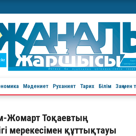
ономика
Мәдениет
Руханият
Тарих
Білім
Заң мен 
м-Жомарт Тоқаевтың
ігі мерекесімен құттықтауы