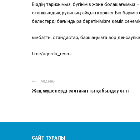
Біздің тарихымыз, бүгініміз және болашағымыз –
отаншылдық рухының айқын көрінісі. Біз бәріміз
белестерді бағындыра беретінімізге кәміл сенемін
Қымбатты отандастар, баршаңызға зор денсаулық
t.me/aqorda_resmi
Алдыңғы
Жаңа мүшелерді салтанатты қабылдау өтті
САЙТ ТУРАЛЫ