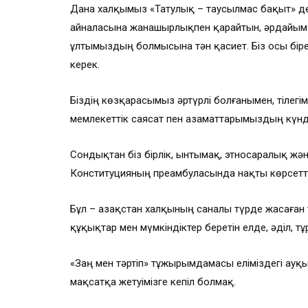
Дана халқымыз «Татулық – таусылмас бақыт» деп б
айналасына жанашырлықпен қарайтын, әрдайым кө
ұлтымыздың болмысына тән қасиет. Біз осы бір
керек.
Біздің көзқарасымыз әртүрлі болғанымен, тілегімі
мемлекеттік саясат пен азаматтарымыздың күндел
Сондықтан біз бірлік, ынтымақ, этносаралық ж
Конституцияның преамбуласында нақты көрсетті
Бұл – Қазақстан халқының саналы түрде жасаған
құқықтар мен мүмкіндіктер беретін елде, әділ, 
«Заң мен тәртіп» тұжырымдамасы еліміздегі ауқы
мақсатқа жетуімізге кепіл болмақ.