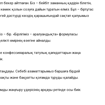
екер айтпаған. Біз – бейбіт заманның қадірін білетін,
мек қолын созуға дайын тұратын елміз. Бұл – біртұтас
егей дәстүрді көздің қарашығындай сақтап қалуымыз
з – бір. «Бірлігіміз – әралуандықта» формуласы
ікті өмірінің өзегіне айналды.
әне конфессияаралық татулық қағидаттарын жаңа
к.
 таңдауы. Себебі азаматтарымыз баршаға бірдей
тұрақты және бақуатты қоғамда тұруды қалайды.
мды жаңғыру үдерісінің арқауы ретінде осы биік