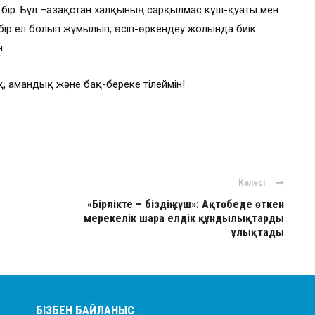
 бір. Бұл –Қазақстан халқының сарқылмас күш-қуаты мен
 бір ел болып жұмылып, өсіп-өркендеу жолында биік
.
, амандық және бақ-береке тілеймін!
Келесі
«Бірлікте – біздің күш»: Ақтөбеде өткен
мерекелік шара елдік құндылықтарды
ұлықтады
БІЗБЕН БАЙЛАНЫС