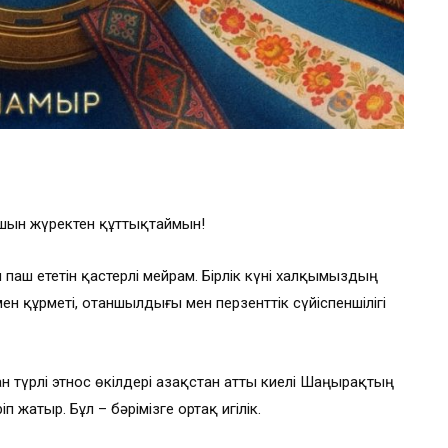
н шын жүректен құттықтаймын!
ш ететін қастерлі мейрам. Бірлік күні халқымыздың
 мен құрметі, отаншылдығы мен перзенттік сүйіспеншілігі
 түрлі этнос өкілдері Қазақстан атты киелі Шаңырақтың
п жатыр. Бұл – бәрімізге ортақ игілік.