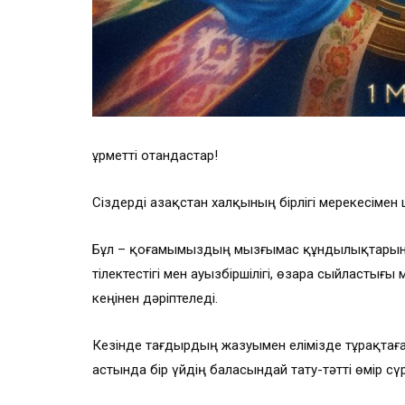
Құрметті отандастар!
Сіздерді Қазақстан халқының бірлігі мерекесіме
Бұл – қоғамымыздың мызғымас құндылықтарын па
тілектестігі мен ауызбіршілігі, өзара сыйластығы
кеңінен дәріптеледі.
Кезінде тағдырдың жазуымен елімізде тұрақтаған
астында бір үйдің баласындай тату-тәтті өмір сүрі