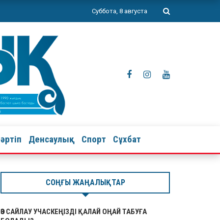
Суббота, 8 августа
тәртіп
Денсаулық
Спорт
Сұхбат
СОҢҒЫ ЖАҢАЛЫҚТАР
ӨЗ САЙЛАУ УЧАСКЕҢІЗДІ ҚАЛАЙ ОҢАЙ ТАБУҒА