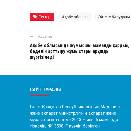
Тегтер
Ақтөбе облысы
Әйтеке би ауданы
Алдыңғы
Ақтөбе облысында жұмысшы мамандықтардың
беделін арттыру жұмыстары қарқынды
жүргізіледі
САЙТ ТУРАЛЫ
Газет Қазақстан Республикасының Мәдениет
және ақпарат министрлігінің ақпарат және
мұрағат агенттігінде 2013 жылы 6 мамырда
тіркеліп, №13598-Г куәлігі берілген.