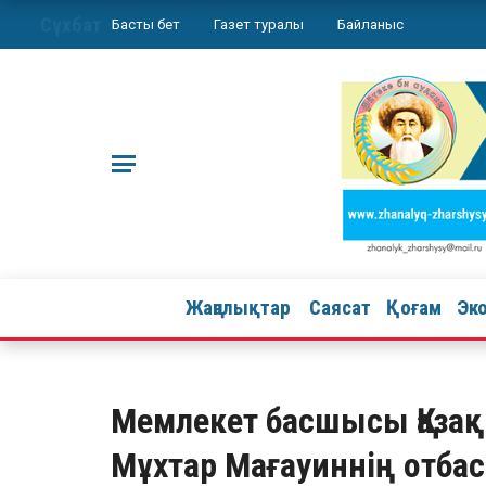
Сұхбат
Басты бет
Газет туралы
Байланыс
Жаңалықтар
Саясат
Қоғам
Эк
Мемлекет басшысы Қаза
Мұхтар Мағауиннің отб