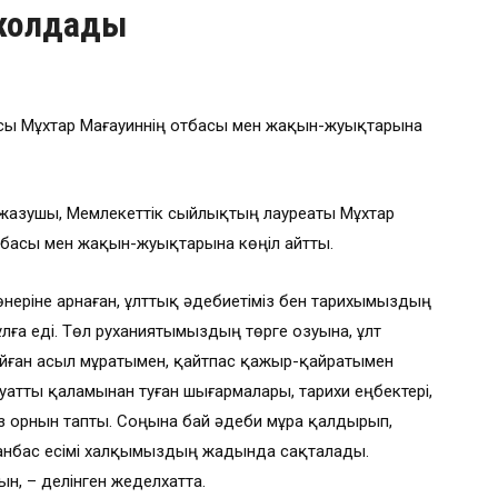
 жолдады
сы Мұхтар Мағауиннің отбасы мен жақын-жуықтарына
 жазушы, Мемлекеттік сыйлықтың лауреаты Мұхтар
тбасы мен жақын-жуықтарына көңіл айтты.
өнеріне арнаған, ұлттық әдебиетіміз бен тарихымыздың
ұлға еді. Төл руханиятымыздың төрге озуына, ұлт
ойған асыл мұратымен, қайтпас қажыр-қайратымен
атты қаламынан туған шығармалары, тарихи еңбектері,
з орнын тапты. Соңына бай әдеби мұра қалдырып,
ланбас есімі халқымыздың жадында сақталады.
н, – делінген жеделхатта.