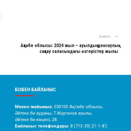
Келесі
Ақтөбе облысы: 2024 жыл – ауылдық денсаулық
сақтау саласындағы өзгерістер жылы
БІЗБЕН БАЙЛАНЫС
Мекен-жайымыз:
030100 Ақтөбе облысы,
Әйтеке би ауданы, Т.Жүргенов ауылы,
Әйтеке би көшесі, 28.
Байланыс телефондары:
8 (713-39) 21-1-87,