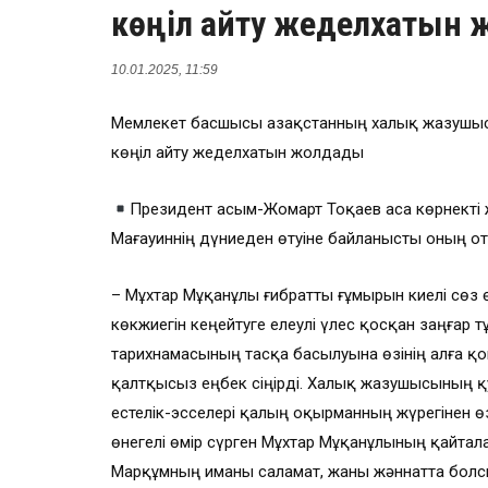
көңіл айту жеделхатын
10.01.2025, 11:59
Мемлекет басшысы Қазақстанның халық жазушы
көңіл айту жеделхатын жолдады
Президент Қасым-Жомарт Тоқаев аса көрнекті
Мағауиннің дүниеден өтуіне байланысты оның о
– Мұхтар Мұқанұлы ғибратты ғұмырын киелі сөз 
көкжиегін кеңейтуге елеулі үлес қосқан заңғар т
тарихнамасының тасқа басылуына өзінің алға қ
қалтқысыз еңбек сіңірді. Халық жазушысының қу
естелік-эсселері қалың оқырманның жүрегінен ө
өнегелі өмір сүрген Мұхтар Мұқанұлының қайта
Марқұмның иманы саламат, жаны жәннатта болсы