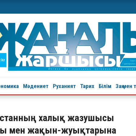
ономика
Мәдениет
Руханият
Тарих
Білім
Заң мен 
қстанның халық жазушысы
асы мен жақын-жуықтарына