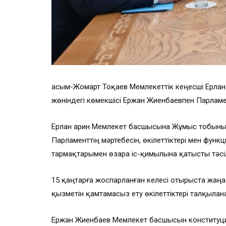
Қасым-Жомарт Тоқаев Мемлекеттік кеңесші Ерлан
жөніндегі көмекшісі Ержан Жиенбаевпен Парламе
Ерлан Қарин Мемлекет басшысына Жұмыс тобыны
Парламенттің мәртебесін, өкілеттіктері мен функ
тармақтарымен өзара іс-қимылына қатысты тәсіл
15 қаңтарға жоспарланған келесі отырыста жаңа
қызметін қамтамасыз ету өкілеттіктері талқылан
Ержан Жиенбаев Мемлекет басшысын конституц