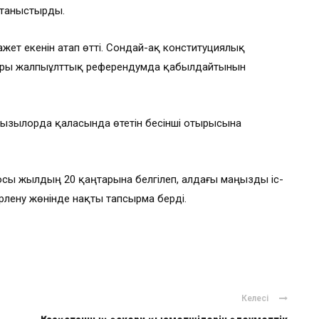
 таныстырды.
жет екенін атап өтті. Сондай-ақ конституциялық
ттары жалпыұлттық референдумда қабылдайтынын
Қызылорда қаласында өтетін бесінші отырысына
осы жылдың 20 қаңтарына белгілеп, алдағы маңызды іс-
лену жөнінде нақты тапсырма берді.
Келесі