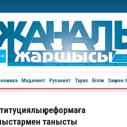
ономика
Мәдениет
Руханият
Тарих
Білім
Заң мен 
титуциялық реформаға
сыныстармен танысты