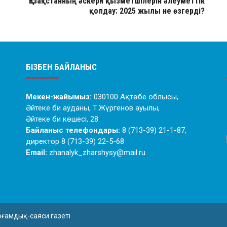
Қазақстанның әскери қызметшілерін әлеуметтік
қолдау: 2025 жылы не өзгерді?
БІЗБЕН БАЙЛАНЫС
Мекен-жайымыз:
030100 Ақтөбе облысы,
Әйтеке би ауданы, Т.Жүргенов ауылы,
Әйтеке би көшесі, 28.
Байланыс телефондары:
8 (713-39) 21-1-87,
директор 8 (713-39) 22-5-68
Email:
zhanalyk_zharshysy@mail.ru
оғамдық-саяси газеті