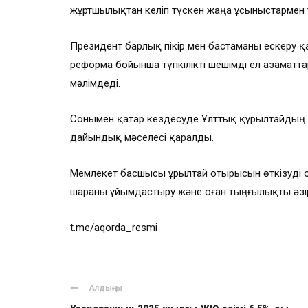
жұртшылықтан келіп түскен жаңа ұсыныстармен
Президент барлық пікір мен бастаманы ескеру қа
реформа бойынша түпкілікті шешімді ел азама
мәлімдеді.
Сонымен қатар кездесуде Ұлттық құрылтайдың 
дайындық мәселесі қаралды.
Мемлекет басшысы Құрылтай отырысын өткізуді 
шараны ұйымдастыру және оған тыңғылықты әзір
t.me/aqorda_resmi
Алдыңғы