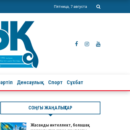
Пятница, 7 августа
тәртіп
Денсаулық
Спорт
Сұхбат
СОҢҒЫ ЖАҢАЛЫҚТАР
Жасанды интеллект, болашақ