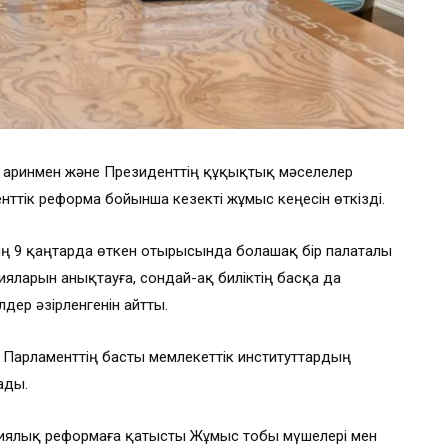
 Қаринмен және Президенттің құқықтық мәселелер
нттік реформа бойынша кезекті жұмыс кеңесін өткізді.
ң 9 қаңтарда өткен отырысында болашақ бір палаталы
цияларын анықтауға, сондай-ақ биліктің басқа да
дер әзірленгенін айтты.
 Парламенттің басты мемлекеттік институттардың
ады.
иялық реформаға қатысты Жұмыс тобы мүшелері мен