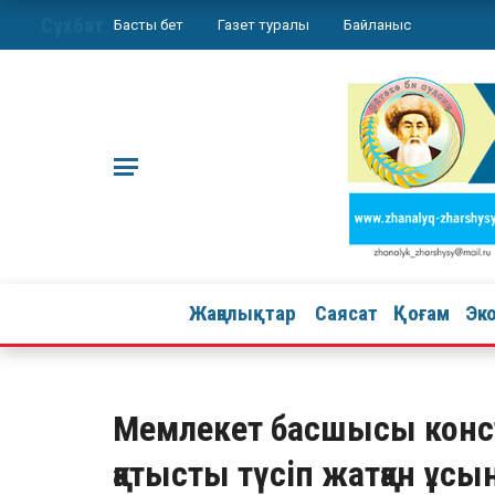
Сұхбат
Басты бет
Газет туралы
Байланыс
Жаңалықтар
Саясат
Қоғам
Эк
Мемлекет басшысы конс
қатысты түсіп жатқан ұ