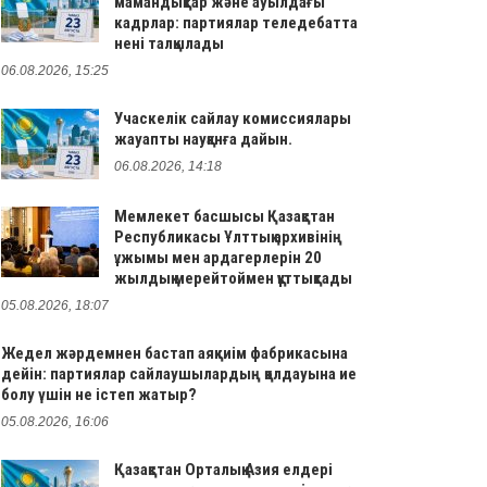
мамандықтар және ауылдағы
кадрлар: партиялар теледебатта
нені талқылады
06.08.2026, 15:25
Учаскелік сайлау комиссиялары
жауапты науқанға дайын.
06.08.2026, 14:18
Мемлекет басшысы Қазақстан
Республикасы Ұлттық архивінің
ұжымы мен ардагерлерін 20
жылдық мерейтоймен құттықтады
05.08.2026, 18:07
Жедел жәрдемнен бастап аяқкиім фабрикасына
дейін: партиялар сайлаушылардың қолдауына ие
болу үшін не істеп жатыр?
05.08.2026, 16:06
Қазақстан Орталық Азия елдері