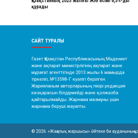
Қазақстанның 2025 жылғы ЖІӨ өсімі 6,5%-ды
құрады
САЙТ ТУРАЛЫ
Газет Қазақстан Республикасының Мәдениет
және ақпарат министрлігінің ақпарат және
мұрағат агенттігінде 2013 жылы 6 мамырда
тіркеліп, №13598-Г куәлігі берілген.
Жарияланым авторларының пікірі редакция
көзқарасын білдірмейді және қолжазба
қайтарылмайды. Жарнама мазмұны үшін
жарнама беруші жауапты.
© 2026. «Жаңалық жаршысы» Әйтеке би ауданының қ