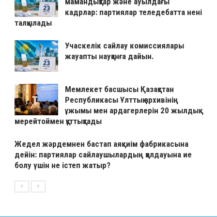
мамандықтар және ауылдағы
кадрлар: партиялар теледебатта нені
талқылады
Учаскелік сайлау комиссиялары
жауапты науқанға дайын.
Мемлекет басшысы Қазақстан
Республикасы Ұлттық архивінің
ұжымы мен ардагерлерін 20 жылдық
мерейтоймен құттықтады
Жедел жәрдемнен бастап аяқкиім фабрикасына
дейін: партиялар сайлаушылардың қолдауына ие
болу үшін не істеп жатыр?