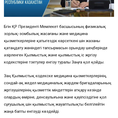
Бүгін ҚР Президенті Мемлекет басшысының физикалық
зорлық-зомбылық жасағаны және медицина
қызметкерлеріне қатыгездік көрсеткені үшін жазаны
қатаңдату жөніндегі тапсырмасын орындау шеңберінде
әзірленген Қылмыстық және қылмыстық іс жүргізу
кодекстеріне түзетулер енгізу туралы Заңға қол қойды.
Заң Қылмыстық кодекске медицина қызметкерлерінің,
сондай-ақ жедел медициналық жәрдем бригадаларының
жүргізушілерінің қызметтік міндеттерін атқару кезінде
олардың өміріне, денсаулығына және қауіпсіздігіне қол
сұғушылық үшін қылмыстық жауаптылықты белгілейтін
жаңа бапты енгізуді көздейді.