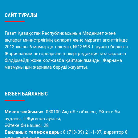
САЙТ ТУРАЛЫ
Газет Қазақстан Республикасының Мәдениет және
ақпарат министрлігінің ақпарат және мұрағат агенттігінде
2013 жылы 6 мамырда тіркеліп, №13598-Г куәлігі берілген.
Жарияланым авторларының пікірі редакция көзқарасын
білдірмейді және қолжазба қайтарылмайды. Жарнама
мазмұны үшін жарнама беруші жауапты.
БІЗБЕН БАЙЛАНЫС
Мекен-жайымыз:
030100 Ақтөбе облысы, Әйтеке би
ауданы, Т.Жүргенов ауылы,
Әйтеке би көшесі, 28.
Байланыс телефондары:
8 (713-39) 21-1-87, директор 8