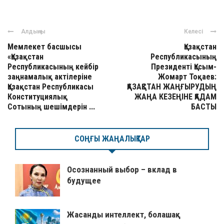
Алдыңғы
Келесі
Мемлекет басшысы
Қазақстан
«Қазақстан
Республикасының
Республикасының кейбір
Президенті Қасым-
заңнамалық актілеріне
Жомарт Тоқаев:
Қазақстан Республикасы
ҚАЗАҚСТАН ЖАҢҒЫРУДЫҢ
Конституциялық
ЖАҢА КЕЗЕҢІНЕ ҚАДАМ
Сотының шешімдерін ...
БАСТЫ
СОҢҒЫ ЖАҢАЛЫҚТАР
Осознанный выбор – вклад в
будущее
Жасанды интеллект, болашақ