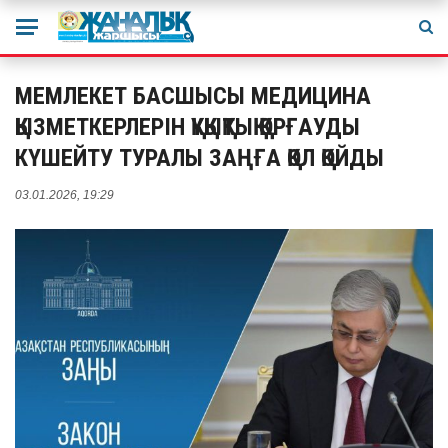
МЕМЛЕКЕТ БАСШЫСЫ МЕДИЦИНА
ҚЫЗМЕТКЕРЛЕРІН ҚҰҚЫҚТЫҚ ҚОРҒАУДЫ
КҮШЕЙТУ ТУРАЛЫ ЗАҢҒА ҚОЛ ҚОЙДЫ
03.01.2026, 19:29