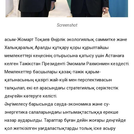
Screenshot
Қасым-Жомарт Тоқаев Өңірлік экологиялық саммитке және
Халықаралық Аралды құтқару қоры құрылтайшы
мемлекеттері кеңесінің отырысына қатысу үшін Астанаға
келген Тәжікстан Президенті Эмомали Рахмонмен кездесті.
Мемлекеттер басшылары қазақ-тәжік қарым-
қатынасының қазіргі жай-күйі мен перспективасын
талқылап, екі ел арасындағы стратегиялық серіктестік
деңгейін көтеруге келісті.
Әңгімелесу барысында сауда-экономика және су-
энергетика салаларындағы ынтымақтастыққа ерекше
назар аударылды. Тараптар бұған дейін жоғары деңгейде
қол жеткізілген уағдаластықтарды толық іске асыру