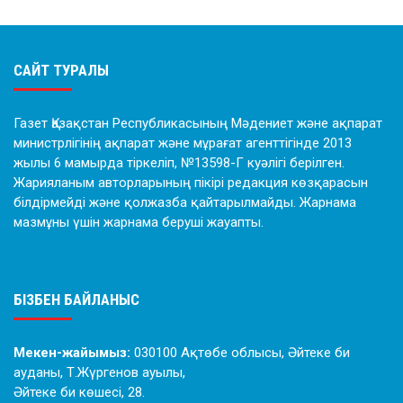
САЙТ ТУРАЛЫ
Газет Қазақстан Республикасының Мәдениет және ақпарат
министрлігінің ақпарат және мұрағат агенттігінде 2013
жылы 6 мамырда тіркеліп, №13598-Г куәлігі берілген.
Жарияланым авторларының пікірі редакция көзқарасын
білдірмейді және қолжазба қайтарылмайды. Жарнама
мазмұны үшін жарнама беруші жауапты.
БІЗБЕН БАЙЛАНЫС
Мекен-жайымыз:
030100 Ақтөбе облысы, Әйтеке би
ауданы, Т.Жүргенов ауылы,
Әйтеке би көшесі, 28.