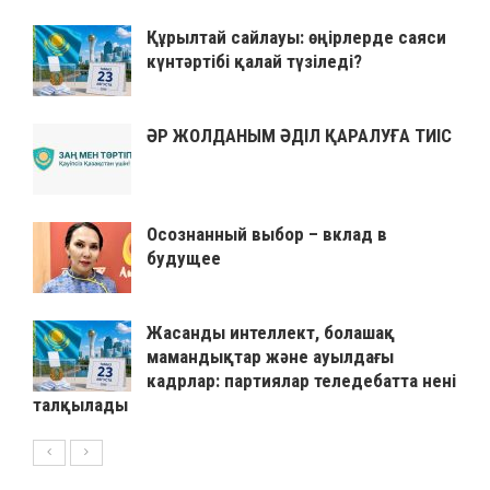
Құрылтай сайлауы: өңірлерде саяси
күнтәртібі қалай түзіледі?
ӘР ЖОЛДАНЫМ ӘДІЛ ҚАРАЛУҒА ТИІС
Осознанный выбор – вклад в
будущее
Жасанды интеллект, болашақ
мамандықтар және ауылдағы
кадрлар: партиялар теледебатта нені
талқылады