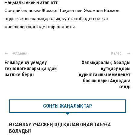
маңызды екенін атап өтті.
Сондай-ақ Қасым-Жомарт Тоқаев пен Эмомали Рахмон
өңірлік және халықаралық күн тәртібіндегі өзекті
мәселелер жөнінде пікір алмасты.
Алдыңғы
Келесі
Елімізде су үнемдеу
Халықаралық Аралды
технологиялары қандай
құтқару қоры
нәтиже берді
құрылтайшы мемлекет
басшылары Ақордаға
келді
СОҢҒЫ ЖАҢАЛЫҚТАР
ӨЗ САЙЛАУ УЧАСКЕҢІЗДІ ҚАЛАЙ ОҢАЙ ТАБУҒА
БОЛАДЫ?