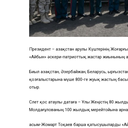
Президент – Қазақстан Қарулы Күштерінің Жоғар
«Айбын» әскери-патриоттық жастар жиынының а
Биыл Қазақстан, Әзербайжан, Беларусь, Қырғызст
қозғалыстарына мүше 800-ге жуық жастың бас
отыр.
Слет қос атаулы датаға – Ұлы Жеңістің 80 жыл
Молдағұлованың 100 жылдық мерейтойына арна
Қасым-Жомарт Тоқаев барша қатысушыларды «А