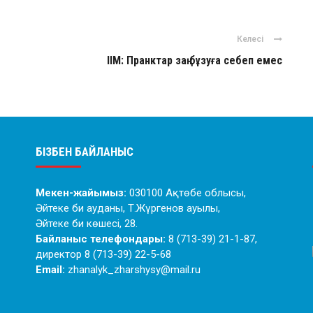
Келесі
ІІМ: Пранктар заң бұзуға себеп емес
БІЗБЕН БАЙЛАНЫС
Мекен-жайымыз:
030100 Ақтөбе облысы,
Әйтеке би ауданы, Т.Жүргенов ауылы,
Әйтеке би көшесі, 28.
Байланыс телефондары:
8 (713-39) 21-1-87,
директор 8 (713-39) 22-5-68
Email:
zhanalyk_zharshysy@mail.ru