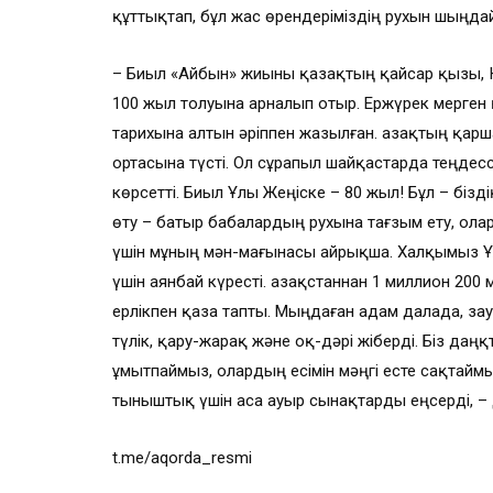
құттықтап, бұл жас өрендеріміздің рухын шыңда
– Биыл «Айбын» жиыны қазақтың қайсар қызы,
100 жыл толуына арналып отыр. Ержүрек мерген
тарихына алтын әріппен жазылған. Қазақтың қар
ортасына түсті. Ол сұрапыл шайқастарда теңдесс
көрсетті. Биыл Ұлы Жеңіске – 80 жыл! Бұл – бізді
өту – батыр бабалардың рухына тағзым ету, ола
үшін мұның мән-мағынасы айрықша. Халқымыз Ұл
үшін аянбай күресті. Қазақстаннан 1 миллион 20
ерлікпен қаза тапты. Мыңдаған адам далада, за
түлік, қару-жарақ және оқ-дәрі жіберді. Біз даң
ұмытпаймыз, олардың есімін мәңгі есте сақтайм
тыныштық үшін аса ауыр сынақтарды еңсерді, –
t.me/aqorda_resmi