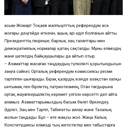
Қасым-Жомарт Тоқаев жалпыұлттық референдум аса
жоғары деңгейде өткенін, ашық әрі әділ болғанын айтты.
Президенттің пікірінше, барлық заң талаптары мен
демократиялық нормалар қатаң сақталды. Мұны еліміздің
және шетелдің байқаушылары да айтып отыр.
– Азаматтар жасаған таңдаудың түпкілікті қорытындысын
заңға сәйкес Орталық референдум комиссиясы ресми
тәртіппен шығарады. Бірақ қазірдің өзінде Қазақстан халқы
ынтымақ пен бірліктің, патриотизмнің, Отан тағдырына
ортақ жауапкершіліктің керемет үлгісін көрсетті деп айта
аламыз. Азаматтарымыздың басым бөлігі Өркендеу,
Әділет, Заң мен Тәртіп, Табиғатты аялау және Тазалық
жолын таңдады. Бұл – өте жақсы жол. Жаңа Халық
Конституциясы елімізді тың жетістіктер мен табыстарға