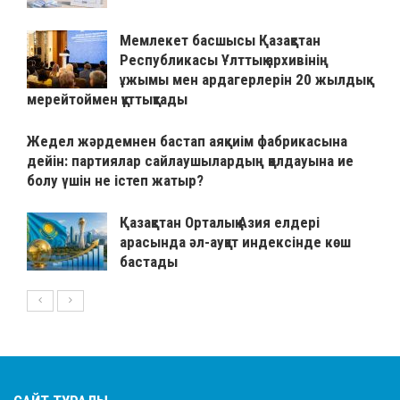
Мемлекет басшысы Қазақстан
Республикасы Ұлттық архивінің
ұжымы мен ардагерлерін 20 жылдық
мерейтоймен құттықтады
Жедел жәрдемнен бастап аяқкиім фабрикасына
дейін: партиялар сайлаушылардың қолдауына ие
болу үшін не істеп жатыр?
Қазақстан Орталық Азия елдері
арасында әл-ауқат индексінде көш
бастады