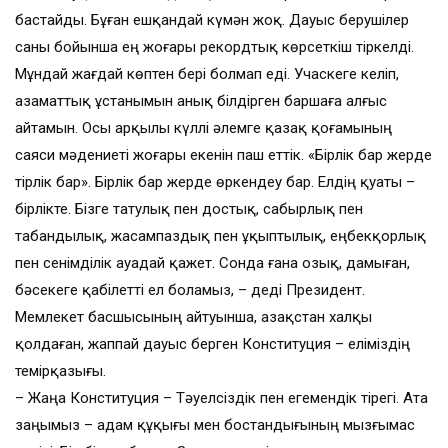
бастайды. Бұған ешқандай күмән жоқ. Дауыс берушілер
саны бойынша ең жоғары рекордтық көрсеткіш тіркелді.
Мұндай жағдай көптен бері болмап еді. Учаскеге келіп,
азаматтық ұстанымын анық білдірген баршаға алғыс
айтамын. Осы арқылы күллі әлемге қазақ қоғамының
саяси мәдениеті жоғары екенін паш еттік. «Бірлік бар жерде
тірлік бар». Бірлік бар жерде өркендеу бар. Елдің қуаты –
бірлікте. Бізге татулық пен достық, сабырлық пен
табандылық, жасампаздық пен ұқыптылық, еңбекқорлық
пен сенімділік ауадай қажет. Сонда ғана озық, дамыған,
бәсекеге қабілетті ел боламыз, – деді Президент.
Мемлекет басшысының айтуынша, Қазақстан халқы
қолдаған, жаппай дауыс берген Конституция – еліміздің
темірқазығы.
– Жаңа Конституция – Тәуелсіздік пен егемендік тірегі. Ата
заңымыз – адам құқығы мен бостандығының мызғымас