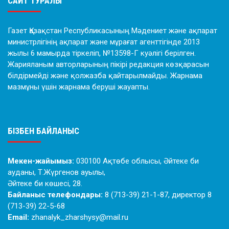
САЙТ ТУРАЛЫ
Газет Қазақстан Республикасының Мәдениет және ақпарат
министрлігінің ақпарат және мұрағат агенттігінде 2013
жылы 6 мамырда тіркеліп, №13598-Г куәлігі берілген.
Жарияланым авторларының пікірі редакция көзқарасын
білдірмейді және қолжазба қайтарылмайды. Жарнама
мазмұны үшін жарнама беруші жауапты.
БІЗБЕН БАЙЛАНЫС
Мекен-жайымыз:
030100 Ақтөбе облысы, Әйтеке би
ауданы, Т.Жүргенов ауылы,
Әйтеке би көшесі, 28.
Байланыс телефондары:
8 (713-39) 21-1-87, директор 8
(713-39) 22-5-68
Email:
zhanalyk_zharshysy@mail.ru