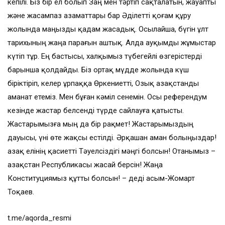
кепілі. Біз бір ел болып Заң мен тәртіп сақталатын, жауапты
және жасампаз азаматтары бар Әділетті қоғам құру
жолында маңызды қадам жасадық. Осылайша, бүгін ұлт
тарихының жаңа парағын аштық. Алда ауқымды жұмыстар
күтіп тұр. Ең бастысы, халқымыз түбегейлі өзгерістерді
барынша қолдайды. Біз ортақ мүдде жолында күш
біріктіріп, келер ұрпаққа Өркениетті, Озық Қазақстанды
аманат етеміз. Мен бұған кәміл сенемін. Осы референдум
кезінде жастар белсенді түрде сайлауға қатысты.
Жастарымызға мың да бір рақмет! Жастарымыздың
дауысы, үні өте жақсы естілді. Әрқашан аман болыңыздар!
Қазақ елінің қасиетті Тәуелсіздігі мәңгі болсын! Отанымыз –
Қазақстан Республикасы жасай берсін! Жаңа
Конституциямыз құтты болсын! – деді Қасым-Жомарт
Тоқаев.
t.me/aqorda_resmi