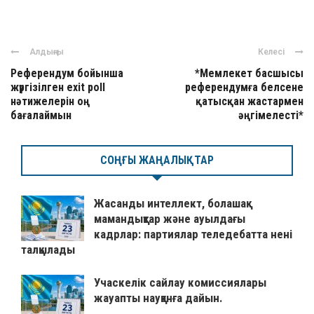
Алдыңғы
Келесі
Референдум бойынша
*Мемлекет басшысы
жүргізілген exit poll
референдумға белсене
нәтижелерін оң
қатысқан жастармен
бағалаймын
әңгімелесті*
СОҢҒЫ ЖАҢАЛЫҚТАР
Жасанды интеллект, болашақ
мамандықтар және ауылдағы
кадрлар: партиялар теледебатта нені
талқылады
Учаскелік сайлау комиссиялары
жауапты науқанға дайын.