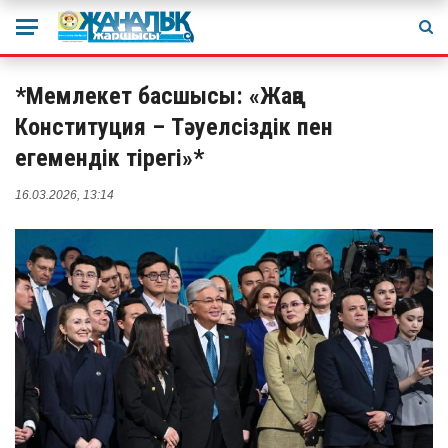
*Мемлекет басшысы: «Жаңа
Конституция – Тәуелсіздік пен
егемендік тірегі»*
16.03.2026, 13:14