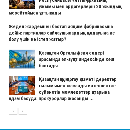
Республикасы Ұлттық архивінің
ұжымы мен ардагерлерін 20 жылдық
мерейтоймен құттықтады
Жедел жәрдемнен бастап аяқкиім фабрикасына
дейін: партиялар сайлаушылардың қолдауына ие
болу үшін не істеп жатыр?
Қазақстан Орталық Азия елдері
арасында әл-ауқат индексінде көш
бастады
Қазақстан құқық қорғау қызметі деректер
ғылымымен жасанды интеллектке
сүйенетін мемлекеттер қатарына
қадам басуда: прокурорлар жасанды ...