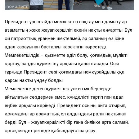
Президент Құрылтайда мемлекетті сақтау мен дамыту әр
азаматтың жеке жауапкершілігі екенін нақты аңғартты. Бұл
ой патриоттық ұранмен шектелмей, әр саланың өз ісіне
адал қарауынан басталуы керектігін көрсетеді.
Мемлекетшілдік – қызметте әділ болу, қоғамдық мүлікті
қорғау, заңды құрметтеу арқылы қалыптасады. Осы
тұрғыда Президент сөзі қоғамдағы немқұрайдылыққа
қарсы нақты үндеу болды.
Мемлекетке деген құрмет тек үлкен мінберлерде
айтылатын сөздермен емес, күнделікті тәртіп пен адал
еңбек арқылы көрінеді. Президент осыны айта отырып,
қоғамдағы әр азаматтың ел алдындағы рөлін нақтылап
берді. Бұл – жауапкершілікті бір ғана билікке арта салмай,
ортақ міндет ретінде қабылдауға шақыру.