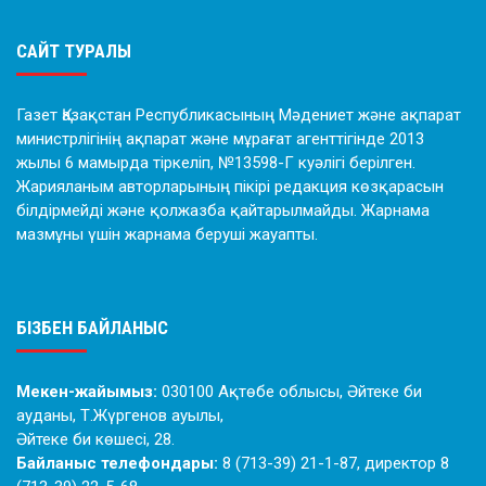
САЙТ ТУРАЛЫ
Газет Қазақстан Республикасының Мәдениет және ақпарат
министрлігінің ақпарат және мұрағат агенттігінде 2013
жылы 6 мамырда тіркеліп, №13598-Г куәлігі берілген.
Жарияланым авторларының пікірі редакция көзқарасын
білдірмейді және қолжазба қайтарылмайды. Жарнама
мазмұны үшін жарнама беруші жауапты.
БІЗБЕН БАЙЛАНЫС
Мекен-жайымыз:
030100 Ақтөбе облысы, Әйтеке би
ауданы, Т.Жүргенов ауылы,
Әйтеке би көшесі, 28.
Байланыс телефондары:
8 (713-39) 21-1-87, директор 8