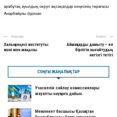
Қарабұтақ ауылдық округі ақсақалдар кеңесінің төрағасы
Анарбайұлы Әділхан
Алдыңғы
Келесі
Халық кеңесі институты:
Аймақтарды дамыту – ел
мәні мен маңызы
бірлігін нығайтудың
негізгі тетігі
СОҢҒЫ ЖАҢАЛЫҚТАР
Учаскелік сайлау комиссиялары
жауапты науқанға дайын.
Мемлекет басшысы Қазақстан