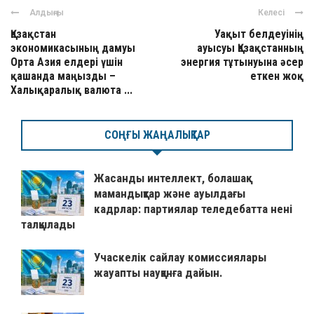
Алдыңғы
Келесі
Қазақстан
Уақыт белдеуінің
экономикасының дамуы
ауысуы Қазақстанның
Орта Азия елдері үшін
энергия тұтынуына әсер
қашанда маңызды –
еткен жоқ
Халықаралық валюта ...
СОҢҒЫ ЖАҢАЛЫҚТАР
Жасанды интеллект, болашақ
мамандықтар және ауылдағы
кадрлар: партиялар теледебатта нені
талқылады
Учаскелік сайлау комиссиялары
жауапты науқанға дайын.