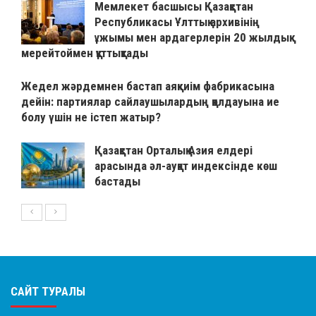
Мемлекет басшысы Қазақстан
Республикасы Ұлттық архивінің
ұжымы мен ардагерлерін 20 жылдық
мерейтоймен құттықтады
Жедел жәрдемнен бастап аяқкиім фабрикасына
дейін: партиялар сайлаушылардың қолдауына ие
болу үшін не істеп жатыр?
Қазақстан Орталық Азия елдері
арасында әл-ауқат индексінде көш
бастады
САЙТ ТУРАЛЫ