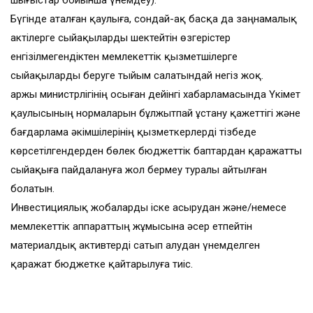
шығыстар бойынша үнемдеу).
Бүгінде аталған қаулыға, сондай-ақ басқа да заңнамалық
актілерге сыйақыларды шектейтін өзгерістер
енгізілмегендіктен мемлекеттік қызметшілерге
сыйақыларды беруге тыйым салатындай негіз жоқ.
Қаржы министрлігінің осыған дейінгі хабарламасында Үкімет
қаулысының нормаларын бұлжытпай ұстану қажеттігі және
бағдарлама әкімшілерінің қызметкерлерді тізбеде
көрсетілгендерден бөлек бюджеттік баптардан қаражатты
сыйақыға пайдалануға жол бермеу туралы айтылған
болатын.
Инвестициялық жобаларды іске асырудан және/немесе
мемлекеттік аппараттың жұмысына әсер етпейтін
материалдық активтерді сатып алудан үнемделген
қаражат бюджетке қайтарылуға тиіс.