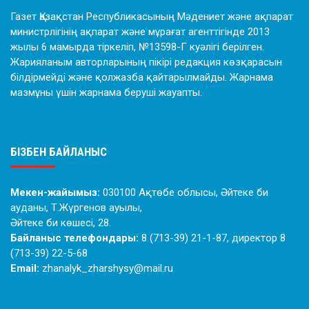
Газет Қазақстан Республикасының Мәдениет және ақпарат
министрлігінің ақпарат және мұрағат агенттігінде 2013
жылы 6 мамырда тіркеліп, №13598-Г куәлігі берілген.
Жарияланым авторларының пікірі редакция көзқарасын
білдірмейді және қолжазба қайтарылмайды. Жарнама
мазмұны үшін жарнама беруші жауапты.
БІЗБЕН БАЙЛАНЫС
Мекен-жайымыз:
030100 Ақтөбе облысы, Әйтеке би
ауданы, Т.Жүргенов ауылы,
Әйтеке би көшесі, 28.
Байланыс телефондары:
8 (713-39) 21-1-87, директор 8
(713-39) 22-5-68
Email:
zhanalyk_zharshysy@mail.ru