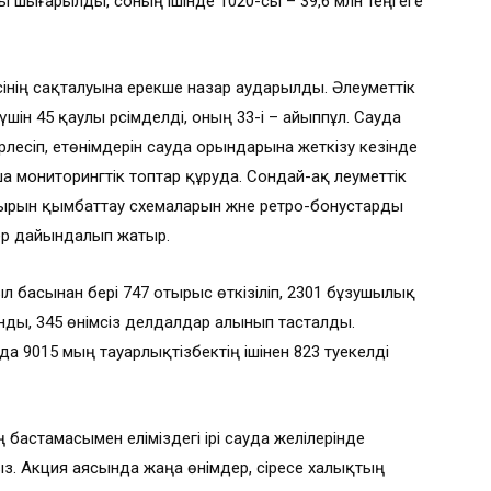
лы шығарылды, соның ішінде 1020-сы – 39,6 млн теңгеге
сінің сақталуына ерекше назар аударылды. Әлеуметтік
ін 45 қаулы рәсімделді, оның 33-і – айыппұл. Сауда
рлесіп, етөнімдерін сауда орындарына жеткізу кезінде
 мониторингтік топтар құруда. Сондай-ақ әлеуметтік
ырын қымбаттау схемаларын және ретро-бонустарды
тер дайындалып жатыр.
басынан бері 747 отырыс өткізіліп, 2301 бұзушылық
анды, 345 өнімсіз делдалдар алынып тасталды.
9015 мың тауарлықтізбектің ішінен 823 тәуекелді
ң бастамасымен еліміздегі ірі сауда желілерінде
. Акция аясында жаңа өнімдер, әсіресе халықтың