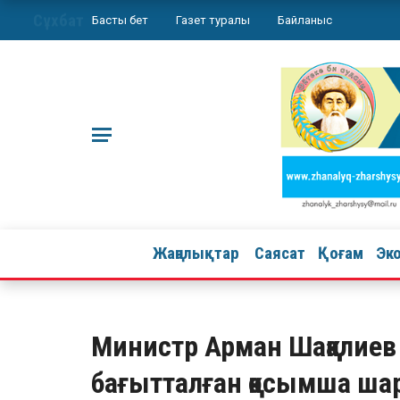
Сұхбат
Басты бет
Газет туралы
Байланыс
Жаңалықтар
Саясат
Қоғам
Эк
Министр Арман Шаққалиев
бағытталған қосымша ша