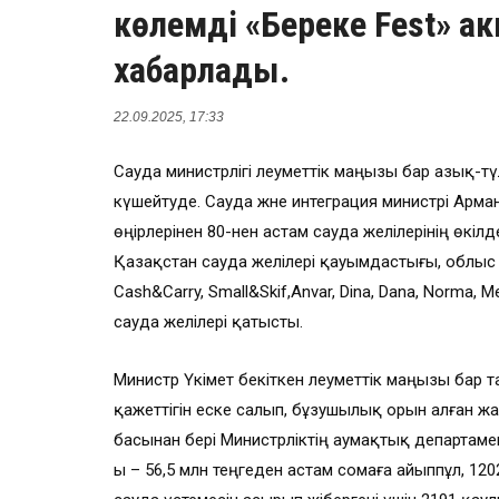
көлемді «Береке Fest» а
хабарлады.
22.09.2025, 17:33
Сауда министрлігі әлеуметтік маңызы бар азық-т
күшейтуде. Сауда және интеграция министрі Арм
өңірлерінен 80-нен астам сауда желілерінің өкілд
Қазақстан сауда желілері қауымдастығы, облыс 
Cash&Carry, Small&Skif,Anvar, Dina, Dana, Norma, M
сауда желілері қатысты.
Министр Үкімет бекіткен әлеуметтік маңызы бар т
қажеттігін еске салып, бұзушылық орын алған 
басынан бері Министрліктің аумақтық департамен
ы – 56,5 млн теңгеден астам сомаға айыппұл, 120