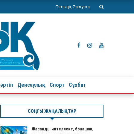
Пятница, 7 августа
тәртіп
Денсаулық
Спорт
Сұхбат
СОҢҒЫ ЖАҢАЛЫҚТАР
Жасанды интеллект, болашақ