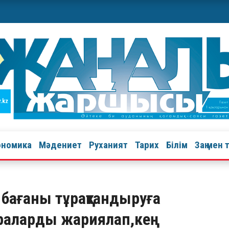
ономика
Мәдениет
Руханият
Тарих
Білім
Заң мен 
 бағаны тұрақтандыруға
раларды жариялап,кең