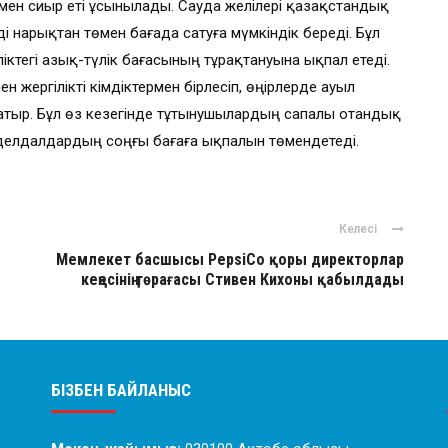
 мен сиыр еті ұсынылады. Сауда желілері қазақстандық
і нарықтан төмен бағада сатуға мүмкіндік береді. Бұл
іліктегі азық-түлік бағасының тұрақтануына ықпал етеді.
жергілікті әкімдіктермен бірлесіп, өңірлерде ауыл
жатыр. Бұл өз кезегінде тұтынушылардың сапалы отандық
, делдалдардың соңғы бағаға ықпалын төмендетеді.
Келесі
Мемлекет басшысы PepsiCo қоры директорлар
кеңесінің төрағасы Стивен Кихоны қабылдады
БІЗБЕН БАЙЛАНЫС