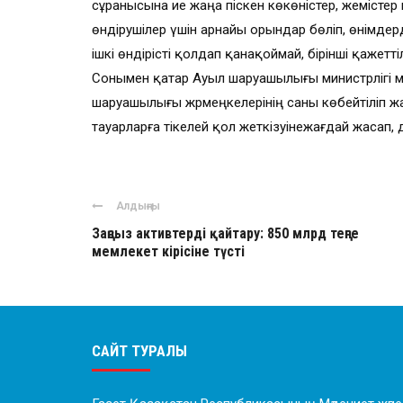
сұранысына ие жаңа піскен көкөністер, жемістер
өндірушілер үшін арнайы орындар бөліп, өнімдерд
ішкі өндірісті қолдап қанақоймай, бірінші қажетт
Сонымен қатар Ауыл шаруашылығы министрлігі мен 
шаруашылығы жәрмеңкелерінің саны көбейтіліп 
тауарларға тікелей қол жеткізуінежағдай жасап
Алдыңғы
Заңсыз активтерді қайтару: 850 млрд теңге
мемлекет кірісіне түсті
САЙТ ТУРАЛЫ