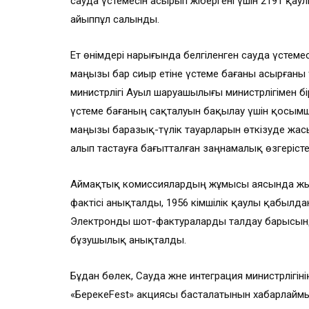
сауда үстемесін асырып жібергені үшін 2191 қау
айыппұл салынды.
Ет өнімдері нарығында белгіленген сауда үстеме
маңызы бар сиыр етіне үстеме бағаны асырғаны үш
министрлігі Ауыл шаруашылығы министрлігімен бі
үстеме бағаның сақталуын бақылау үшін қосымша
маңызы баразық-түлік тауарларын өткізуде жас
алып тастауға бағытталған заңнамалық өзгеріс
Аймақтық комиссиялардың жұмысы аясында жыл 
фактісі анықталды, 1956 әкімшілік қаулы қабылд
Электронды шот-фактураларды талдау барысында 
бұзушылық анықталды.
Бұдан бөлек, Сауда және интеграция министрлігіні
«БерекеFest» акциясы басталатынын хабарлаймыз