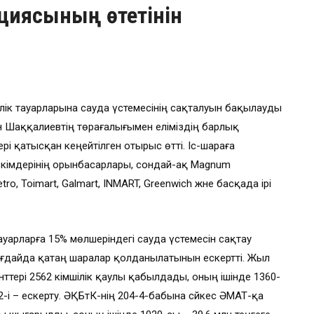
кциясының өтетінін
үлік тауарларына сауда үстемесінің сақталуын бақылауды
ан Шаққалиевтің төрағалығымен еліміздің барлық
ері қатысқан кеңейтілген отырыс өтті. Іс-шараға
әкімдерінің орынбасарлары, сондай-ақ Magnum
etro, Toimart, Galmart, INMART, Greenwich және басқада ірі
ауарларға 15% мөлшеріндегі сауда үстемесін сақтау
жағдайда қатаң шаралар қолданылатынын ескертті. Жыл
ттері 2562 әкімшілік қаулы қабылдады, оның ішінде 1360-
2-і – ескерту. ӘҚБтК-нің 204-4-бабына сәйкес ӘМАТ-қа