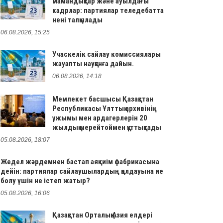
мамандықтар және ауылдағы
кадрлар: партиялар теледебатта
нені талқылады
06.08.2026, 15:25
Учаскелік сайлау комиссиялары
жауапты науқанға дайын.
06.08.2026, 14:18
Мемлекет басшысы Қазақстан
Республикасы Ұлттық архивінің
ұжымы мен ардагерлерін 20
жылдық мерейтоймен құттықтады
05.08.2026, 18:07
Жедел жәрдемнен бастап аяқкиім фабрикасына
дейін: партиялар сайлаушылардың қолдауына ие
болу үшін не істеп жатыр?
05.08.2026, 16:06
Қазақстан Орталық Азия елдері