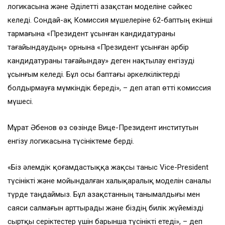
логикасына және Әділетті Қазақстан моделіне сәйкес
келеді. Сондай-ақ Комиссия мүшелеріне 62-баптың екінші
тармағына «Президент ұсынған кандидатураны
тағайындаудың» орнына «Президент ұсынған әрбір
кандидатураны тағайындау» деген нақтылау енгізуді
ұсынғым келеді. Бұл осы баптағы әркелкіліктерді
болдырмауға мүмкіндік береді», – деп атап өтті комиссия
мүшесі.
Мұрат Әбенов өз сөзінде Вице-Президент институтын
енгізу логикасына түсініктеме берді.
«Біз әлемдік қоғамдастыққа жақсы таныс Vice-President
түсінікті және мойындалған халықаралық моделін саналы
түрде таңдаймыз. Бұл Қазақстанның танымалдығы мен
саяси салмағын арттырады және біздің билік жүйемізді
сыртқы серіктестер үшін барынша түсінікті етеді», – деп