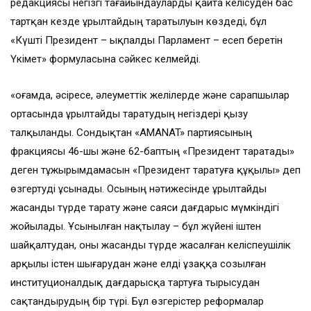
редакциясы негізгі тағайындауларды қайта келісуден бас
тартқан кезде Құрылтайдың таратылуын көздеді, бұл
«Күшті Президент – ықпалды Парламент – есеп беретін
Үкімет» формуласына сәйкес келмейді.
«Қоғамда, әсіресе, әлеуметтік желілерде және сарапшылар
ортасында Құрылтайды таратудың негіздері қызу
талқыланды. Сондықтан «AMANAT» партиясының
фракциясы 46-шы және 62-баптың «Президент таратады»
деген тұжырымдамасын «Президент таратуға құқылы» деп
өзгертуді ұсынады. Осының нәтижесінде Құрылтайды
жасанды түрде тарату және саяси дағдарыс мүмкіндігі
жойылады. Ұсынылған нақтылау – бұл жүйені іштен
шайқалтудан, оны жасанды түрде жасалған келіспеушілік
арқылы істен шығарудан және елді ұзаққа созылған
институционалдық дағдарысқа тартуға тырысудан
сақтандырудың бір түрі. Бұл өзгерістер реформалар