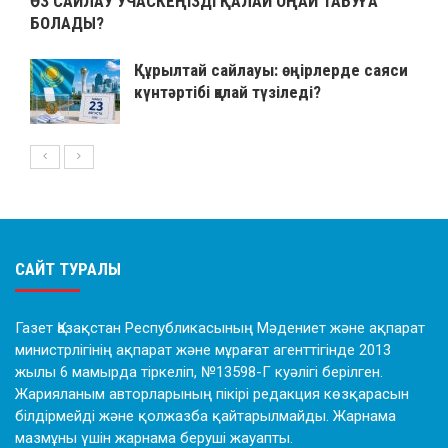
ӨЗ САЙЛАУ УЧАСКЕҢІЗДІ ҚАЛАЙ ОҢАЙ ТАБУҒА
БОЛАДЫ?
Құрылтай сайлауы: өңірлерде саяси
күнтәртібі қалай түзіледі?
САЙТ ТУРАЛЫ
Газет Қазақстан Республикасының Мәдениет және ақпарат
министрлігінің ақпарат және мұрағат агенттігінде 2013
жылы 6 мамырда тіркеліп, №13598-Г куәлігі берілген.
Жарияланым авторларының пікірі редакция көзқарасын
білдірмейді және қолжазба қайтарылмайды. Жарнама
мазмұны үшін жарнама беруші жауапты.