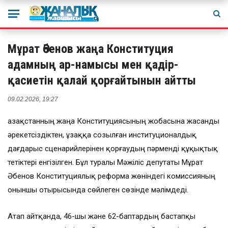
Мұрат Әбенов жаңа Конституция
адамның ар-намысы мен қадір-
қасиетін қалай қорғайтынын айтты
09.02.2026, 19:27
Қазақстанның жаңа Конституциясының жобасына жасанды
әрекетсіздіктен, ұзаққа созылған институционалдық
дағдарыс сценарийлерінен қорғаудың пәрменді құқықтық
тетіктері енгізілген. Бұл туралы Мәжіліс депутаты Мұрат
Әбенов Конституциялық реформа жөніндегі комиссияның
оныншы отырысында сөйлеген сөзінде мәлімдеді.
Атап айтқанда, 46-шы және 62-баптардың бастапқы