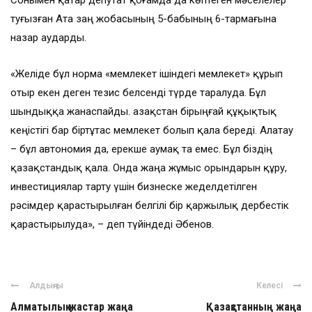
Сонымен қатар депутат қоғамда да көптеген мәселелер
туғызған Ата заң жобасының 5-бабының 6-тармағына
назар аударды.
«Желіде бұл норма «мемлекет ішіндегі мемлекет» құрып
отыр екен деген тезис белсенді түрде таралуда. Бұл
шындыққа жанаспайды. Қазақстан бірыңғай құқықтық
кеңістігі бар біртұтас мемлекет болып қала береді. Алатау
– бұл автономия да, ерекше аумақ та емес. Бұл біздің
қазақстандық қала. Онда жаңа жұмыс орындарын құру,
инвестициялар тарту үшін бизнеске жеделдетілген
рәсімдер қарастырылған белгілі бір қаржылық дербестік
қарастырылуда», – деп түйіндеді Әбенов.
Алдыңғы
Келесі
Алматылық жастар жаңа
Қазақстанның жаңа