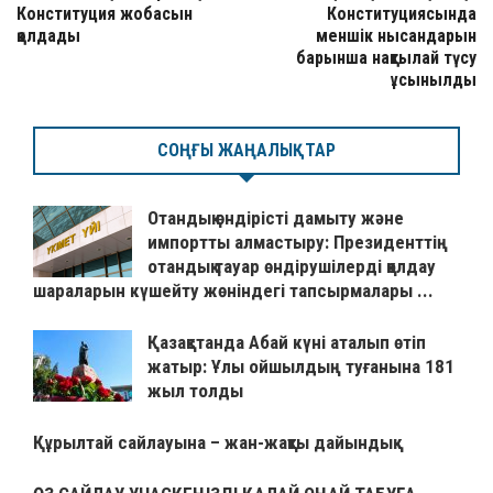
Конституция жобасын
Конституциясында
қолдады
меншік нысандарын
барынша нақтылай түсу
ұсынылды
СОҢҒЫ ЖАҢАЛЫҚТАР
Отандық өндірісті дамыту және
импортты алмастыру: Президенттің
отандық тауар өндірушілерді қолдау
шараларын күшейту жөніндегі тапсырмалары ...
Қазақстанда Абай күні аталып өтіп
жатыр: Ұлы ойшылдың туғанына 181
жыл толды
Құрылтай сайлауына – жан-жақты дайындық