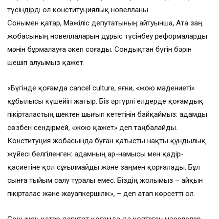
түсіндірді ол конституциялық новелланы.
Сонымен қатар, Мәжіліс депутатының айтуынша, Ата заң
жобасының новеллаларын дұрыс түсінбеу реформаларды
мәнін бұрмалауға әкеп соғады. Сондықтан бүгін бәрін
шешіп алуымыз қажет.
«Бүгінде қоғамда cancel culture, яғни, «жою мәдениеті»
құбылысы күшейіп жатыр. Біз әртүрлі елдерде қоғамдық
пікірталастың шектен шығып кететінін байқаймыз: адамды
сөзбен сендірмей, «жою қажет» деп таңбалайды.
Конституция жобасында бұған қатысты нақты құндылық
жүйесі белгіленген: адамның ар-намысы мен қадір-
қасиетіне қол сұғылмайды және заңмен қорғалады. Бұл
сынға тыйым салу туралы емес. Біздің жолымыз – айқын
пікірталас және жауапкершілік», – деп атап көрсетті ол.