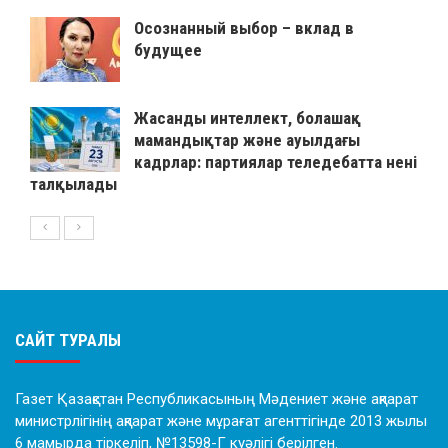
Осознанный выбор – вклад в
будущее
Жасанды интеллект, болашақ
мамандықтар және ауылдағы
кадрлар: партиялар теледебатта нені
талқылады
САЙТ ТУРАЛЫ
Газет Қазақстан Республикасының Мәдениет және ақпарат
министрлігінің ақпарат және мұрағат агенттігінде 2013 жылы
6 мамырда тіркеліп, №13598-Г куәлігі берілген.