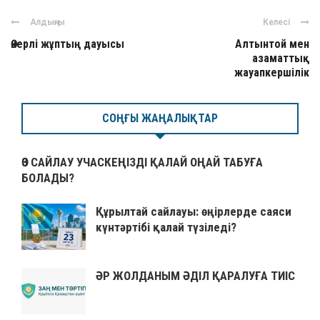
Алдыңғы
Келесі
Өнерлі жұптың дауысы
Алтынтой мен
азаматтық
жауапкершілік
СОҢҒЫ ЖАҢАЛЫҚТАР
ӨЗ САЙЛАУ УЧАСКЕҢІЗДІ ҚАЛАЙ ОҢАЙ ТАБУҒА
БОЛАДЫ?
Құрылтай сайлауы: өңірлерде саяси
күнтәртібі қалай түзіледі?
ӘР ЖОЛДАНЫМ ӘДІЛ ҚАРАЛУҒА ТИІС