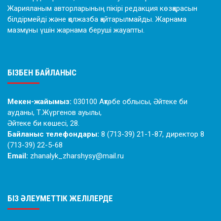
Жарияланым авторларының пікірі редакция көзқарасын
білдірмейді және қолжазба қайтарылмайды. Жарнама
мазмұны үшін жарнама беруші жауапты.
БІЗБЕН БАЙЛАНЫС
Мекен-жайымыз:
030100 Ақтөбе облысы, Әйтеке би
ауданы, Т.Жүргенов ауылы,
Әйтеке би көшесі, 28.
Байланыс телефондары:
8 (713-39) 21-1-87, директор 8
(713-39) 22-5-68
Email:
zhanalyk_zharshysy@mail.ru
БІЗ ӘЛЕУМЕТТІК ЖЕЛІЛЕРДЕ