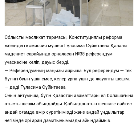
Облыстық мәслихат төрағасы, Конституциялық реформа
жөніндегі комиссия мүшесі Гүлқасима Сүйінтаева Қалалық
мәдениет сарайында орналасқан №38 референдум
учаскесіне келіп, дауыс берді.
— Референдумның маңызы айрықша. Бұл референдум — тек
бүгінгі буын үшін емес, келер ұрпақ үшін де жауапты шешім,
— деді Гүлқасима Сүйінтаева.
Оның айтуынша, бүгін Қазақстан азаматтары ел болашағына
қатысты шешім қабылдайды. Қабылданатын шешімге сәйкес
қандай қоғамда өмір сүретінімізді және қандай құндылықтар
негізінде әрі қарай дамитынымызды айқындаймыз.