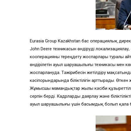
Eurasia Group Kazakhstan бас операциялық дире
John Deere техникасын өндіруді локализациялау
кооперацияны тереңдету жоспарлары туралы айт
өндірілетін ауыл шаруашылығы техникасы мен көк
жоспарлануда. Тәжірибесін жетілдіру мақсатын
кәсіпорындарында біліктілігін арттырады. Өтке
Жұмысшы мамандықтар жылы кәсіби құзыреттілік
серпін берді. Кадрларды даярлау және біліктілік
ауыл шаруашылығы үшін басымдық болып қала б