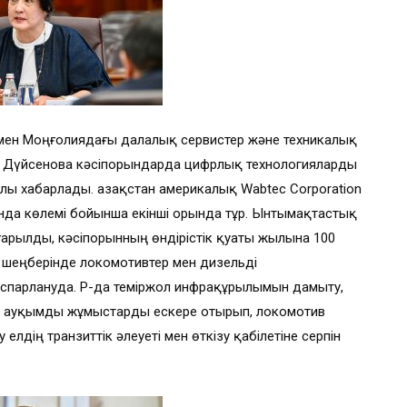
мен Моңғолиядағы далалық сервистер және техникалық
ни Дүйсенова кәсіпорындарда цифрлық технологияларды
алы хабарлады. Қазақстан америкалық Wabtec Corporation
асында көлемі бойынша екінші орында тұр. Ынтымақтастық
арылды, кәсіпорынның өндірістік қуаты жылына 100
к шеңберінде локомотивтер мен дизельді
спарлануда. ҚР-да теміржол инфрақұрылымын дамыту,
ан ауқымды жұмыстарды ескере отырып, локомотив
 елдің транзиттік әлеуеті мен өткізу қабілетіне серпін