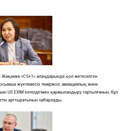
ле Жақаева «С5+1» алаңдарында қол жеткізілген
осымша жүктемесіз теміржол, авиациялық және
н US EXIM кепілдігімен қаржыландыру тартылғанын, бұл
уетін арттыратынын хабарлады.