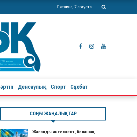
Пятница, 7 августа
тәртіп
Денсаулық
Спорт
Сұхбат
СОҢҒЫ ЖАҢАЛЫҚТАР
Жасанды интеллект, болашақ