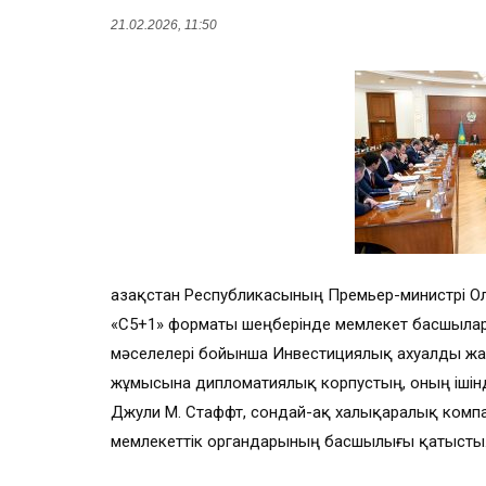
21.02.2026, 11:50
Қазақстан Республикасының Премьер-министрі О
«С5+1» форматы шеңберінде мемлекет басшылар
мәселелері бойынша Инвестициялық ахуалды жақс
жұмысына дипломатиялық корпустың, оның ішінд
Джули М. Стаффт, сондай-ақ халықаралық компан
мемлекеттік органдарының басшылығы қатысты