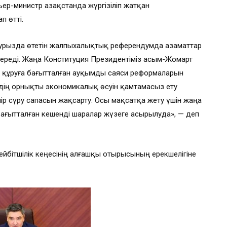
р-министр Қазақстанда жүргізіліп жатқан
 өтті.
наурызда өтетін жалпыхалықтық референдумда азаматтар
реді. Жаңа Конституция Президентіміз Қасым-Жомарт
тан құруға бағытталған ауқымды саяси реформаларын
іміздің орнықты экономикалық өсуін қамтамасыз ету
р сүру сапасын жақсарту. Осы мақсатқа жету үшін жаңа
бағытталған кешенді шаралар жүзеге асырылуда», — деп
йбітшілік кеңесінің алғашқы отырысының ерекшелігіне