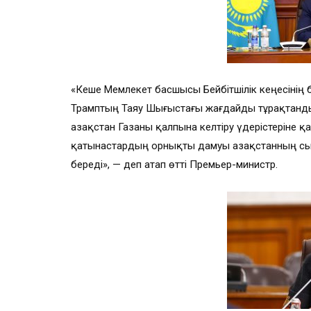
«Кеше Мемлекет басшысы Бейбітшілік кеңесінің 
Трамптың Таяу Шығыстағы жағдайды тұрақтандыр
Қазақстан Газаны қалпына келтіру үдерістеріне 
қатынастардың орнықты дамуы Қазақстанның сыр
береді», — деп атап өтті Премьер-министр.