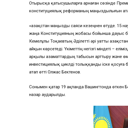
Отырысқа қатысушыларға арнаған сөзінде Премье
конституциялық реформаның маңыздылығын атап
«Қазақстан маңызды саяси кезеңнен өтуде. 15 
жаңа Конституцияның жобасы бойынша дауыс бе
Кемелұлы Тоқаевтың Әділетті әрі Қуатты Қазақс
айқын көрсетеді. Үкіметтің негізгі міндеті – ел
арқылы азаматтардың табысын арттыру және өмі
инвестициялық циклді толыққанды іске қосуға 
атап өтті Олжас Бектенов.
Сонымен қатар 19 ақпанда Вашингтонда өткен Бе
назар аударылды.