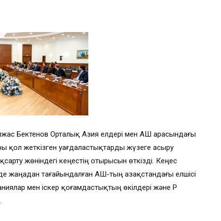
лжас Бектенов Орталық Азия елдері мен АҚШ арасындағы
ы қол жеткізген уағдаластықтарды жүзеге асыру
арту жөніндегі кеңестің отырысын өткізді. Кеңес
е жаңадан тағайындалған АҚШ-тың Қазақстандағы елшісі
иялар мен іскер қоғамдастықтың өкілдері және ҚР
.