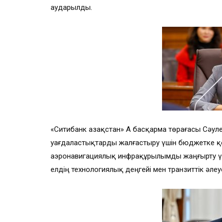
аударылды.
«Ситибанк Қазақстан» АҚ басқарма төрағасы Сәу
уағдаластықтарды жалғастыру үшін бюджетке қ
аэронавигациялық инфрақұрылымды жаңғырту үші
елдің технологиялық деңгейі мен транзиттік әле