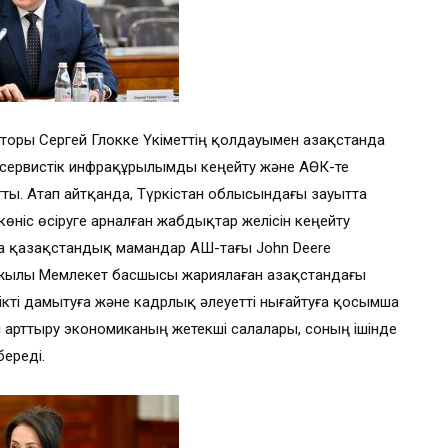
кторы Сергей Глокке Үкіметтің қолдауымен Қазақстанда
, сервистік инфрақұрылымды кеңейту және АӨК-те
ты. Атап айтқанда, Түркістан облысындағы зауытта
өніс өсіруге арналған жабдықтар желісін кеңейту
да қазақстандық мамандар АҚШ-тағы John Deere
н жылы Мемлекет басшысы жариялаған Қазақстандағы
ті дамытуға және кадрлық әлеуетті нығайтуға қосымша
ті арттыру экономиканың жетекші салалары, соның ішінде
ереді.