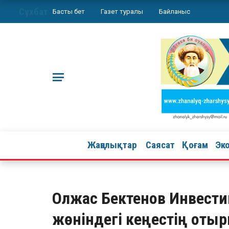
Сұхбат
Басты бет
Газет туралы
Байланыс
Жаңалықтар
Саясат
Қоғам
Эк
Олжас Бектенов Инвести
жөніндегі кеңестің отыр