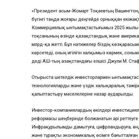
«Президент Қасым-Жомарт Тоқаевтың Вашингтонд
бүгінгі таңда жоғары деңгейде орныққан екіжа
Коммерциялық ынтымақтастығымыз 2025 жылы ре
тоқсанының өзінде қазақстандық және америка
млрд-қа жетті. Бұл нәтижелер біздің көзқарасым
көрсетеді, оның игілігін халқымыз көрмек, соны
деді АҚШ-тың Қазақстандағы елшісі Джули М. Ста
Отырыста шетелдік инвесторлармен ынтымақтаст
технологияларды және үздік халықаралық тәжір
қалыптастыру мәселелеріне назар аударылды.
Инвестор-компаниялардың өкілдері инвестиция
реформасы шеңберінде болжанатын әрі реттеуге
Инфрақұрылымды дамытуға, цифрландыруға, өндір
және тұрақты экономикалық өсімге бағытталған ұ