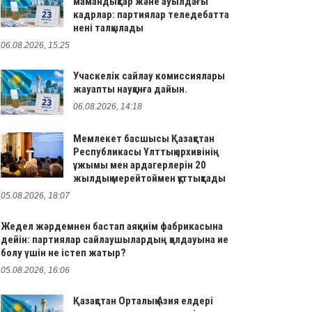
мамандықтар және ауылдағы
кадрлар: партиялар теледебатта
нені талқылады
06.08.2026, 15:25
Учаскелік сайлау комиссиялары
жауапты науқанға дайын.
06.08.2026, 14:18
Мемлекет басшысы Қазақстан
Республикасы Ұлттық архивінің
ұжымы мен ардагерлерін 20
жылдық мерейтоймен құттықтады
05.08.2026, 18:07
Жедел жәрдемнен бастап аяқкиім фабрикасына
дейін: партиялар сайлаушылардың қолдауына ие
болу үшін не істеп жатыр?
05.08.2026, 16:06
Қазақстан Орталық Азия елдері