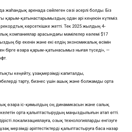
а жаһандық аренада сөйлеген сөзі әсерлі болды. Біз
қты қарым-қатынастарымыздың одан әрі кеңеюін күтеміз.
кордтық көрсеткішке жетті. Тек 2025 жылдың 4-
лық компаниялар арасындағы мәмілелер көлемі $17
ыздың бір екенін және екі елдің экономикалық өсімін
мен бірге өзара қарым-қатынасымыз нығая түседі», —
ффт.
ықты кеңейту, ұзақмерзімді капиталды,
ибелерді тарту, бизнес үшін ашық және болжамды орта
лық өзара іс-қимылдың оң динамикасын және салық
 келетін орта қалыптастырудың маңыздылығын атап өтті.
істі локализациялауға, озық технологияларды енгізуге
зақ мерзімді әріптестіктерді қалыптастыруға баса назар