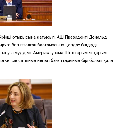
бірінші отырысына қатысып, АҚШ Президенті Дональд
уға бағытталған бастамасына қолдау білдірді.
қатысуға мүдделі. Америка Құрама Штаттарымен қарым-
тқы саясатының негізгі бағыттарының бірі болып қала