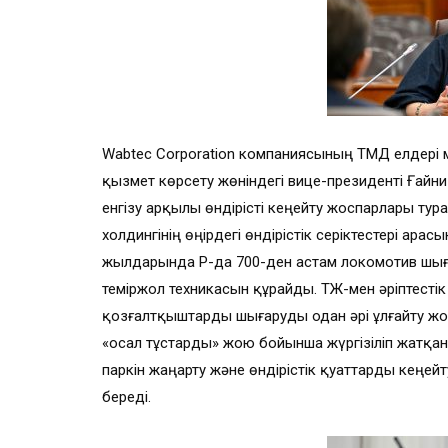
Wabtec Corporation компаниясының ТМД елдері 
қызмет көрсету жөніндегі вице-президенті Ғай
енгізу арқылы өндірісті кеңейту жоспарлары тур
холдингінің өңірдегі өндірістік серіктестері ар
жылдарында ҚР-да 700-ден астам локомотив шығ
теміржол техникасын құрайды. ҚТЖ-мен әріптесті
қозғалтқыштарды шығаруды одан әрі ұлғайту жо
«осал тұстарды» жою бойынша жүргізіліп жатқ
паркін жаңарту және өндірістік қуаттарды кеңейту
береді.