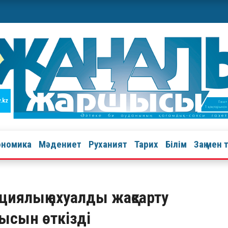
ономика
Мәдениет
Руханият
Тарих
Білім
Заң мен 
циялық ахуалды жақсарту
ысын өткізді