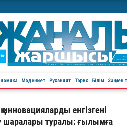
ономика
Мәдениет
Руханият
Тарих
Білім
Заң мен 
 инновацияларды енгізгені
еу шаралары туралы: ғылымға