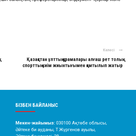
Келесі
Қазақстан ұлттық құрамалары алғаш рет толық
спорттық киім жиынтығымен қамтылып жатыр
БІЗБЕН БАЙЛАНЫС
Мекен-жайымыз:
030100 Ақтөбе облысы,
Әйтеке би ауданы, Т.Жүргенов ауылы,