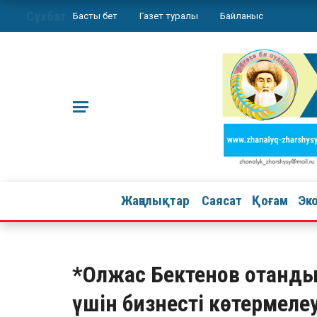
Сұхбат
Басты бет
Газет туралы
Байланыс
Жаңалықтар
Саясат
Қоғам
Эк
*Олжас Бектенов отандық
үшін бизнесті көтермел