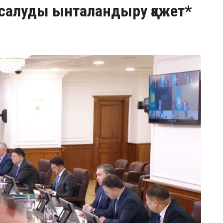
 салуды ынталандыру қажет*