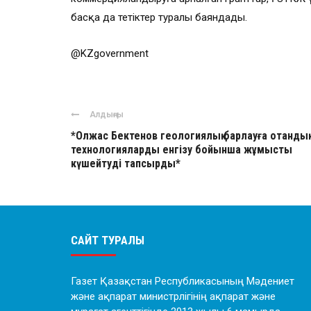
басқа да тетіктер туралы баяндады.
@KZgovernment
Алдыңғы
*Олжас Бектенов геологиялық барлауға отандық
технологияларды енгізу бойынша жұмысты
күшейтуді тапсырды*
САЙТ ТУРАЛЫ
Газет Қазақстан Республикасының Мәдениет
және ақпарат министрлігінің ақпарат және