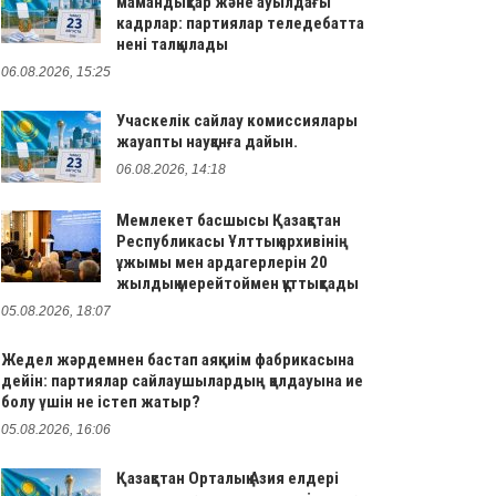
мамандықтар және ауылдағы
кадрлар: партиялар теледебатта
нені талқылады
06.08.2026, 15:25
Учаскелік сайлау комиссиялары
жауапты науқанға дайын.
06.08.2026, 14:18
Мемлекет басшысы Қазақстан
Республикасы Ұлттық архивінің
ұжымы мен ардагерлерін 20
жылдық мерейтоймен құттықтады
05.08.2026, 18:07
Жедел жәрдемнен бастап аяқкиім фабрикасына
дейін: партиялар сайлаушылардың қолдауына ие
болу үшін не істеп жатыр?
05.08.2026, 16:06
Қазақстан Орталық Азия елдері