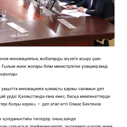
тенов инновациялық жобаларды жүзеге асыру үшін
. Ғылым және жоғары білім министрлігіне ұзақмерзімді
псырылды.
гі уақытта инновацияға қомақты қаржы саламын деп
дай үрдіс Қазақстанда ғана емес, басқа мемлекеттерде
ері болуы керек», — деп атап өтті Олжас Бектенов.
к қолданыстағы тәсілдер, оның ішінде
үшін салықтық преференциялар, эндаумент-қорлар және