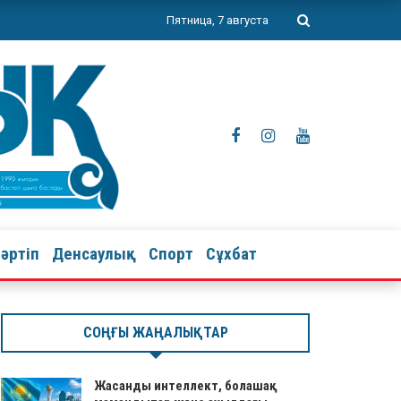
Пятница, 7 августа
тәртіп
Денсаулық
Спорт
Сұхбат
СОҢҒЫ ЖАҢАЛЫҚТАР
Жасанды интеллект, болашақ