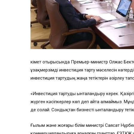
Үкімет отырысында Премьер-министр Олжас Бек
ұзақмерзімді инвестиция тарту мәселесін көтерді
инвестиция тартудың жаңа тетіктерін әзірлеу та
«Инвестиция тартуды ынталандыру керек. Қазір
жүрген кәсіпкерлер көп деп айта алмаймыз. Мұн
де солай. Сондықтан бизнесті ынталандыру тетікт
Ғылым және жоғары білім министрі Саясат Нұрбе
коммерцияландыруға арналған гранттар, ҒЗТКЖ 