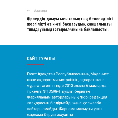
Алдыңғы
Өңірлердің дамуы мен халықтың белсенділігі
жергілікті өзін-өзі басқарудың қаншалықты
тиімді ұйымдастырылғанына байланысты.
САЙТ ТУРАЛЫ
Газет Қазақстан Республикасының Мәдениет
және ақпарат министрлігінің ақпарат және
мұрағат агенттігінде 2013 жылы 6 мамырда
тіркеліп, №13598-Г куәлігі берілген.
Жарияланым авторларының пікірі редакция
көзқарасын білдірмейді және қолжазба
қайтарылмайды. Жарнама мазмұны үшін
жарнама беруші жауапты.