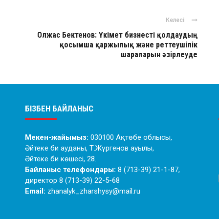
Келесі
Олжас Бектенов: Үкімет бизнесті қолдаудың
қосымша қаржылық және реттеушілік
шараларын әзірлеуде
БІЗБЕН БАЙЛАНЫС
Мекен-жайымыз:
030100 Ақтөбе облысы,
Әйтеке би ауданы, Т.Жүргенов ауылы,
Әйтеке би көшесі, 28.
Байланыс телефондары:
8 (713-39) 21-1-87,
директор 8 (713-39) 22-5-68
Email:
zhanalyk_zharshysy@mail.ru