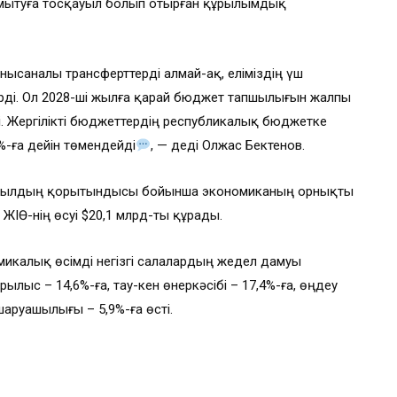
мытуға тосқауыл болып отырған құрылымдық
саналы трансферттерді алмай-ақ, еліміздің үш
рді. Ол 2028-ші жылға қарай бюджет тапшылығын жалпы
еді. Жергілікті бюджеттердің республикалық бюджетке
%-ға дейін төмендейді
, — деді Олжас Бектенов.
5 жылдың қорытындысы бойынша экономиканың орнықты
е ЖІӨ-нің өсуі $20,1 млрд-ты құрады.
микалық өсімді негізгі салалардың жедел дамуы
рылыс – 14,6%-ға, тау-кен өнеркәсібі – 17,4%-ға, өңдеу
 шаруашылығы – 5,9%-ға өсті.