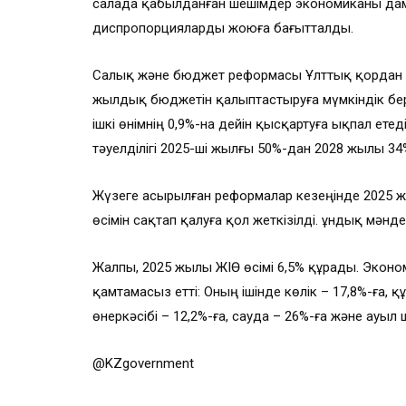
салада қабылданған шешімдер экономиканы да
диспропорцияларды жоюға бағытталды.
Салық және бюджет реформасы Ұлттық қордан ны
жылдық бюджетін қалыптастыруға мүмкіндік бе
ішкі өнімнің 0,9%-на дейін қысқартуға ықпал ет
тәуелділігі 2025-ші жылғы 50%-дан 2028 жылы 34
Жүзеге асырылған реформалар кезеңінде 202
өсімін сақтап қалуға қол жеткізілді. Құндық мәнд
Жалпы, 2025 жылы ЖІӨ өсімі 6,5% құрады. Эконо
қамтамасыз етті: Оның ішінде көлік – 17,8%-ға, құ
өнеркәсібі – 12,2%-ға, сауда – 26%-ға және ауыл
@KZgovernment