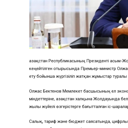
Қазақстан Республикасының Президенті Қасым-Ж
кеңейтілген отырысында Премьер-министр Олжа
ету бойынша жүргізіліп жатқан жұмыстар туралы
Олжас Бектенов Мемлекет басшысының ел эконом
міндеттеріне, Қазақстан халқына Жолдауында бел
жылы жүйелі өзгерістерге бағытталған іс-шарала
Салық, тариф және бюджет саясатында, цифрлық