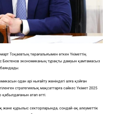
омарт Тоқаевтың төрағалығымен өткен Үкіметтің
с Бектенов экономиканың тұрақты дамуын қамтамасыз
 баяндады.
икасын одан әрі нығайту жөніндегі алға қойған
гіленген стратегиялық мақсаттарға сәйкес Үкімет 2025
р қабылдағанын атап өтті.
 және құрылыс секторларында, сондай-ақ әлеуметтік