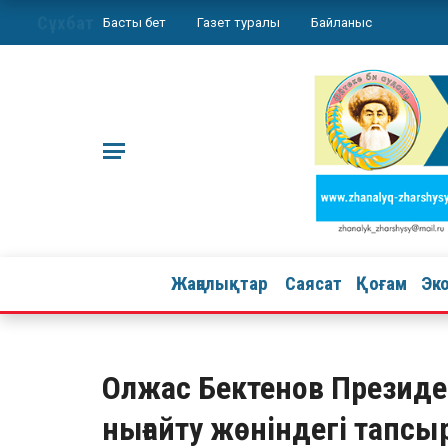
Сұхбат
Басты бет
Газет туралы
Байланыс
Жаңалықтар
Саясат
Қоғам
Эк
Олжас Бектенов Президе
нығайту жөніндегі тапс