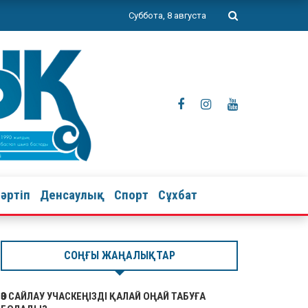
Суббота, 8 августа
тәртіп
Денсаулық
Спорт
Сұхбат
СОҢҒЫ ЖАҢАЛЫҚТАР
ӨЗ САЙЛАУ УЧАСКЕҢІЗДІ ҚАЛАЙ ОҢАЙ ТАБУҒА