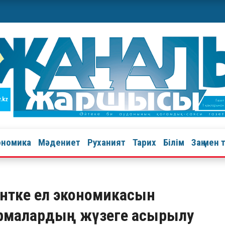
ономика
Мәдениет
Руханият
Тарих
Білім
Заң мен 
нтке ел экономикасын
ырмалардың жүзеге асырылу