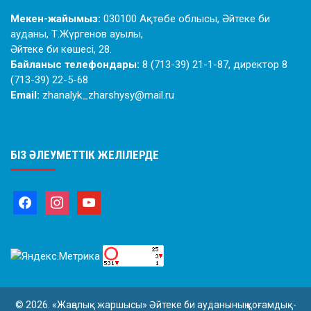
Мекен-жайымыз:
030100 Ақтөбе облысы, Әйтеке би
ауданы, Т.Жүргенов ауылы,
Әйтеке би көшесі, 28.
Байланыс телефондары:
8 (713-39) 21-1-87, директор 8
(713-39) 22-5-68
Email:
zhanalyk_zharshysy@mail.ru
БІЗ ӘЛЕУМЕТТІК ЖЕЛІЛЕРДЕ
© 2026. «Жаңалық жаршысы» Әйтеке би ауданының қоғамдық-