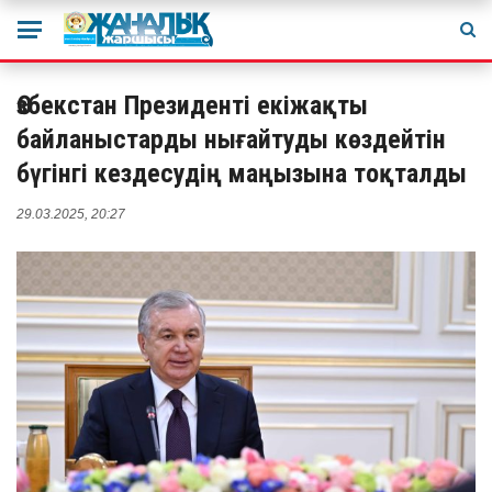
Өзбекстан Президенті екіжақты
байланыстарды нығайтуды көздейтін
бүгінгі кездесудің маңызына тоқталды
29.03.2025, 20:27