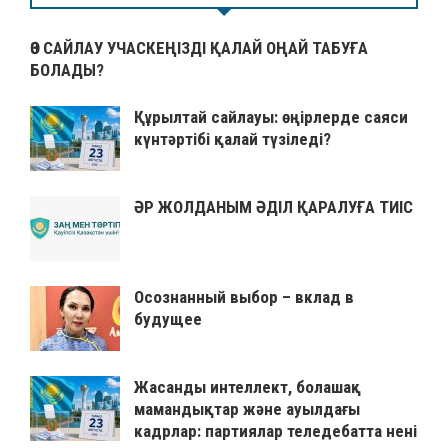
ӨЗ САЙЛАУ УЧАСКЕҢІЗДІ ҚАЛАЙ ОҢАЙ ТАБУҒА
БОЛАДЫ?
Құрылтай сайлауы: өңірлерде саяси
күнтәртібі қалай түзіледі?
ӘР ЖОЛДАНЫМ ӘДІЛ ҚАРАЛУҒА ТИІС
Осознанный выбор – вклад в
будущее
Жасанды интеллект, болашақ
мамандықтар және ауылдағы
кадрлар: партиялар теледебатта нені