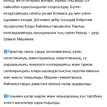
келеді, жетістіктеріңіз жоғары. Бірінші тоқсанды 5,4
пайызбен қорытындылап отырсыздар. Бүгінгі
кездесуіміздің сипаты ресми болмаса да, мен үлкен
құраммен келдім. Дегенмен әрбір осындай бейресми
жүздесулер біздің байланыстарымызға, барлық
келісімдеріміздің орындалуына тың серпін береді, – деді
Шавкат Мирзиёев.
Тараптар саяси, сауда-экономикалық, көлік-
логистикалық, инвестициялық, энергетикалық, су
шаруашылығы, өнеркәсіп кооперациясы және туризм
салаларындағы өзара ықпалдастықтың перспективасын
жан-жақты талқылады. Мәдени-гуманитарлық
байланыстарды дамытуға ерекше назар аударылды.
Сонымен қатар өңірлік және халықаралық күн тәртібінің
өзекті мәселелері қарастырылды.