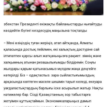
Өзбекстан Президенті екіжақты байланыстарды нығайтуды
көздейтін бүгінгі кездесудің маңызына тоқталды
– Мені өзіңіздің туған жеріңіз, атап айтқанда, Алматы
қаласында достық пейілмен, екі халықтың дәстүріне сай
ілтипатпен қарсы алып жатқаныңызға рақмет. Өзімнің және
халқымның атынан ризашылығымды білдіремін. Соңғы
жылдары қарым-қатынасымыз мүлдем жаңа деңгейге
көтерілді. Біз – одақтаспыз. Өзара сыйластығымыздың
арқасында көптеген мәселе шешімін тауып келеді, екеуара
уағдаластықтардың барлығы іске асырылып жатыр. Нақты
нәтижелер бар. Сізді Қазақстанның зор табыстарға
жетуімен құттықтаймын. Экономикаларыңыз дамып