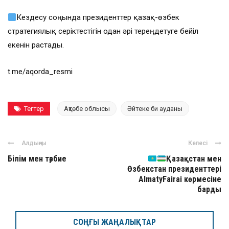
Кездесу соңында президенттер қазақ-өзбек
стратегиялық серіктестігін одан әрі тереңдетуге бейіл
екенін растады.
t.me/aqorda_resmi
Тегтер
Ақтөбе облысы
Әйтеке би ауданы
Алдыңғы
Келесі
Білім мен тәрбие
Қазақстан мен
Өзбекстан президенттері
AlmatyFairai көрмесіне
барды
СОҢҒЫ ЖАҢАЛЫҚТАР