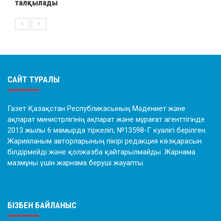
талқылады
САЙТ ТУРАЛЫ
Газет Қазақстан Республикасының Мәдениет және
ақпарат министрлігінің ақпарат және мұрағат агенттігінде
2013 жылы 6 мамырда тіркеліп, №13598-Г куәлігі берілген.
Жарияланым авторларының пікірі редакция көзқарасын
білдірмейді және қолжазба қайтарылмайды. Жарнама
мазмұны үшін жарнама беруші жауапты.
БІЗБЕН БАЙЛАНЫС