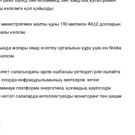
н шейх Халед бин Мохаммед бин Зайдтың қатысуымен
үш келісімге қол қойылды:
у министрлігімен жалпы құны 190 миллион АҚШ долларын
алы келісім;
а жоғары өнімді есептеу орталығын құру үшін екі Nvidia
елісім.
кт саласындағы өңірлік көшбасшы ретіндегі рөлін нығайта
 елорда инфрақұрылымының зияткерлік өзегіне
анауи платформа энергетика, қоғамдық қауіпсіздік
егізгі салаларда интеллектуалды мониторинг пен шешім