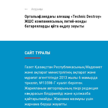
Алдыңғы
Орталық Азиядағы алғашқы «Technic Destroy»
ЖШС компаниясының литий-ионды
батареяларды қайта өңдеу зауыты
САЙТ ТУРАЛЫ
Газет Қазақстан Республикасының Мәдениет
және ақпарат министрлігінің ақпарат және
мұрағат агенттігінде 2013 жылы 6 мамырда
тіркеліп, №13598-Г куәлігі берілген.
Жарияланым авторларының пікірі редакция
көзқарасын білдірмейді және қолжазба
қайтарылмайды. Жарнама мазмұны үшін
жарнама беруші жауапты.