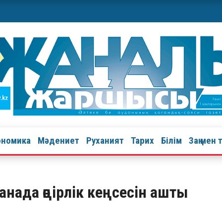
ономика
Мәдениет
Руханият
Тарих
Білім
Заң мен 
анада өңірлік кеңсесін ашты