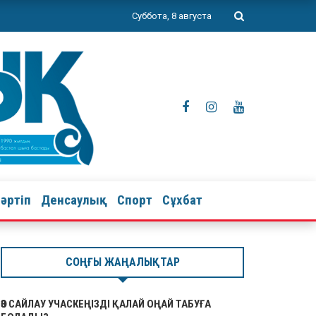
Суббота, 8 августа
тәртіп
Денсаулық
Спорт
Сұхбат
СОҢҒЫ ЖАҢАЛЫҚТАР
ӨЗ САЙЛАУ УЧАСКЕҢІЗДІ ҚАЛАЙ ОҢАЙ ТАБУҒА