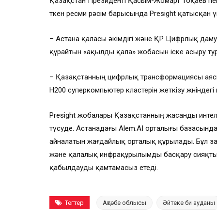
Қазақстан Президенті Қасым-Жомарт Тоқаев пе
өткен ресми рәсім барысында Presight қатысқан 
– Астана қаласы әкімдігі және ҚР Цифрлық дам
құрайтын «ақылды қала» жобасын іске асыру тур
– Қазақстанның цифрлық трансформациясы аясынд
H200 суперкомпьютер кластерін жеткізу жөніндегі к
Presight жобалары Қазақстанның жасанды интелле
түсуде. Астанадағы Alem.AI орталығы базасында
айналатын жағдайлық орталық құрылады. Бұл зам
және қалалық инфрақұрылымды басқару сияқты н
қабылдауды қамтамасыз етеді.
Тегтер
Ақтөбе облысы
Әйтеке би ауданы