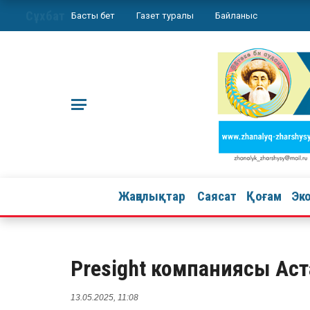
Сұхбат
Басты бет
Газет туралы
Байланыс
Жаңалықтар
Саясат
Қоғам
Эк
Presight компаниясы Аст
13.05.2025, 11:08