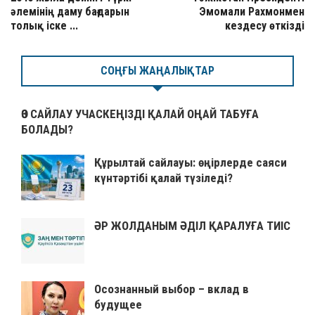
әлемінің даму бағдарын
Эмомали Рахмонмен
толық іске ...
кездесу өткізді
СОҢҒЫ ЖАҢАЛЫҚТАР
ӨЗ САЙЛАУ УЧАСКЕҢІЗДІ ҚАЛАЙ ОҢАЙ ТАБУҒА
БОЛАДЫ?
Құрылтай сайлауы: өңірлерде саяси
күнтәртібі қалай түзіледі?
ӘР ЖОЛДАНЫМ ӘДІЛ ҚАРАЛУҒА ТИІС
Осознанный выбор – вклад в
будущее