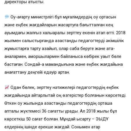
директоры қатысты.
Оқу-ағарту министрлігі бұл мұғалімдердің оқу ортасын
және еңбек жағдайларын жақсартуға бағытталған кең
ауқымдағы жалғыз халықаралық зерттеу екенін атап өтті. 2018
жылмен салыстырғанда қазақстандық педагогтерді әкімшілік
жұмыстарға тарту азайып, олар сабақ беруге және ата-
аналармен, қамқоршылармен байланысқа көбірек уақыт бөле
бастаған. Сондай-ақ мамандығына және еңбек жағдайына
қанағаттану деңгейі едәуір артқан.
Одан бөлек, зерттеу нәтижелері педагогтердің еңбек
жағдайында айтарлықтай оң өзгерістер болғанын көрсетеді.
Өткен оқу жылында қазақстандық педагогтердің орташа
апталық жүктемесі 36 сағатты құрады. Ал 2018 жылы бұл
көрсеткіш 50 сағат болған. Мұндай қысқарту – ЭЫДҰ
елдерінің ішінде ерекше жағдай. Сонымен қатар