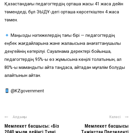
Қазақстандағы педагогтердің орташа жасы 41 жасқа дейін
төмендеді, бұл ЭЫДҰ-дегі орташа көрсеткіштен 4 жасқа
төмен.
Маңызды нәтижелердің тағы бірі — педагогтердің
еңбек жағдайларына және жалақысына қанағаттанушылық
деңгейінің көтерілуі. Сауалнама деректері бойынша,
педагогтердің 95%-ы өз жұмысына көңілі толатынын, ал
80%-ы мамандықты қайта таңдаса, қайтадан мұғалім болуды
қалайтынын айтқан.
@KZgovernment
Алдыңғы
Келесі
Мемлекет басшысы: «Біз
Мемлекет басшысы
2040 жылға дейінгі Түркі
Тәжікстан Президенті