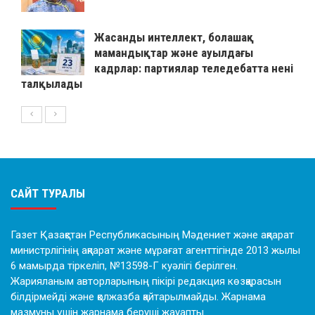
Жасанды интеллект, болашақ
мамандықтар және ауылдағы
кадрлар: партиялар теледебатта нені
талқылады
САЙТ ТУРАЛЫ
Газет Қазақстан Республикасының Мәдениет және ақпарат
министрлігінің ақпарат және мұрағат агенттігінде 2013 жылы
6 мамырда тіркеліп, №13598-Г куәлігі берілген.
Жарияланым авторларының пікірі редакция көзқарасын
білдірмейді және қолжазба қайтарылмайды. Жарнама
мазмұны үшін жарнама беруші жауапты.