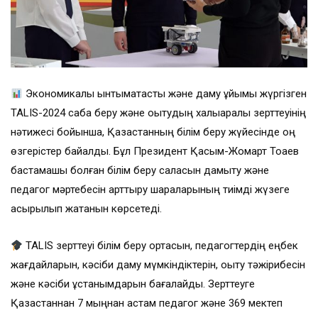
Экономикалық ынтымақтастық және даму ұйымы жүргізген
TALIS-2024 сабақ беру және оқытудың халықаралық зерттеуінің
нәтижесі бойынша, Қазақстанның білім беру жүйесінде оң
өзгерістер байқалды. Бұл Президент Қасым-Жомарт Тоқаев
бастамашы болған білім беру саласын дамыту және
педагог мәртебесін арттыру шараларының тиімді жүзеге
асырылып жатқанын көрсетеді.
TALIS зерттеуі білім беру ортасын, педагогтердің еңбек
жағдайларын, кәсіби даму мүмкіндіктерін, оқыту тәжірибесін
және кәсіби ұстанымдарын бағалайды. Зерттеуге
Қазақстаннан 7 мыңнан астам педагог және 369 мектеп