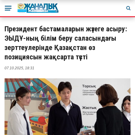
Президент бастамаларын жүзеге асыру:
ЭЫДҰ-ның білім беру саласындағы
зерттеулерінде Қазақстан өз
позициясын жақсарта түсті
07.10.2025, 18:31