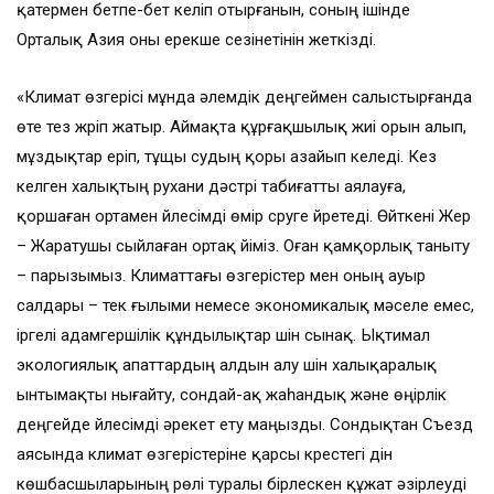
қатермен бетпе-бет келіп отырғанын, соның ішінде
Орталық Азия оны ерекше сезінетінін жеткізді.
«Климат өзгерісі мұнда әлемдік деңгеймен салыстырғанда
өте тез жүріп жатыр. Аймақта құрғақшылық жиі орын алып,
мұздықтар еріп, тұщы судың қоры азайып келеді. Кез
келген халықтың рухани дәстүрі табиғатты аялауға,
қоршаған ортамен үйлесімді өмір сүруге үйретеді. Өйткені Жер
– Жаратушы сыйлаған ортақ үйіміз. Оған қамқорлық таныту
– парызымыз. Климаттағы өзгерістер мен оның ауыр
салдары – тек ғылыми немесе экономикалық мәселе емес,
іргелі адамгершілік құндылықтар үшін сынақ. Ықтимал
экологиялық апаттардың алдын алу үшін халықаралық
ынтымақты нығайту, сондай-ақ жаһандық және өңірлік
деңгейде үйлесімді әрекет ету маңызды. Сондықтан Съезд
аясында климат өзгерістеріне қарсы күрестегі дін
көшбасшыларының рөлі туралы бірлескен құжат әзірлеуді