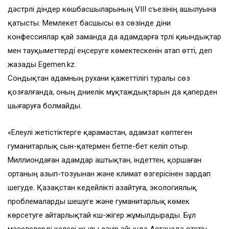
дәстүрлі діндер көшбасшыларының VIII съезінің ашылуына
қатысты. Мемлекет басшысы өз сөзінде діни
конфессиялар қай заманда да адамдарға түрлі қиындықтар
мен тауқыметтерді еңсеруге көмектескенін атап өтті, деп
жазады Egemen.kz.
Сондықтан адамның рухани қажеттілігі туралы сөз
қозғалғанда, оның дүниелік мұқтаждықтарын да қаперден
шығаруға болмайды.
«Елеулі жетістіктерге қарамастан, адамзат көптеген
гуманитарлық сын-қатермен бетпе-бет келіп отыр.
Миллиондаған адамдар аштықтан, індеттен, қоршаған
ортаның азып-тозуынан және климат өзгерісінен зардап
шегуде. Қазақстан кедейлікті азайтуға, экологиялық
проблемаларды шешуге және гуманитарлық көмек
көрсетуге айтарлықтай күш-жігер жұмылдырады. Бұл