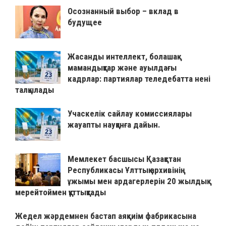
Осознанный выбор – вклад в
будущее
Жасанды интеллект, болашақ
мамандықтар және ауылдағы
кадрлар: партиялар теледебатта нені
талқылады
Учаскелік сайлау комиссиялары
жауапты науқанға дайын.
Мемлекет басшысы Қазақстан
Республикасы Ұлттық архивінің
ұжымы мен ардагерлерін 20 жылдық
мерейтоймен құттықтады
Жедел жәрдемнен бастап аяқкиім фабрикасына