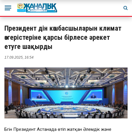
Президент дін көшбасшыларын климат
өзгерістеріне қарсы бірлесе әрекет
етуге шақырды
17.09.2025, 16:54
Бүгін Президент Астанада өтіп жатқан Әлемдік және