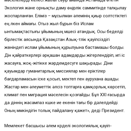
мәселелерді келесі жылы сәуір айында Астанада өтетін
Экология және орнықты даму өңірлік саммитінде талқылау
жоспарланған. Еліміз – мұсылман әлемінің қиыр солтүстіктегі
ең үлкен аймағы. Отыз жыл бұрын біз Ислам
ынтымақтастығы ұйымының мүшесі атандық. Осы беделді
бірлестік аясында Қазақстан Азық-түлік қауіпсіздігі
жөніндегі ислам ұйымының құрылуына бастамашы болды.
Дін қайраткерлері әрқашан адамдарды жігерлендіріп, игі іс
жасауға, жоқ-жітікке жәрдемдесуге шақырады. Діни
қауымдар гуманитарлық миссиялар мен еріктілер
бағдарламасын іске қосып, мектеп пен аурухана ашады.
Жастар мен әлеуметтік әлсіз топтарға қамқорлық көрсетіп,
климат пен миграция мәселесін қозғайды. Бұл XXI ғасырда
да діннің жасампаз күшке ие екенін тағы бір дәлелдейді.
Оның мүмкіндігін толық пайдалану қажет», деді Президент.
Мемлекет басшысы әлем күрделі экологиялық қауіп-