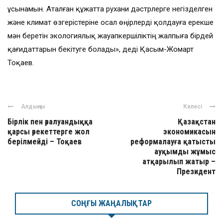
ұсынамын. Аталған құжатта рухани дәстүрлерге негізделген
және климат өзгерістеріне осал өңірлерді қолдауға ерекше
мән беретін экологиялық жауапкершіліктің жалпыға бірдей
қағидаттарын бекітуге болады», деді Қасым-Жомарт
Тоқаев.
Алдыңғы
Келесі
Бірлік пен әралуандыққа
Қазақстан
қарсы әрекеттерге жол
экономикасын
берілмейді – Тоқаев
реформалауға қатысты
ауқымды жұмыс
атқарылып жатыр –
Президент
СОҢҒЫ ЖАҢАЛЫҚТАР