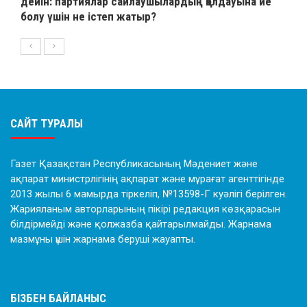
дейін: партиялар сайлаушылардың қолдауына ие
болу үшін не істеп жатыр?
САЙТ ТУРАЛЫ
Газет Қазақстан Республикасының Мәдениет және
ақпарат министрлігінің ақпарат және мұрағат агенттігінде
2013 жылы 6 мамырда тіркеліп, №13598-Г куәлігі берілген.
Жарияланым авторларының пікірі редакция көзқарасын
білдірмейді және қолжазба қайтарылмайды. Жарнама
мазмұны үшін жарнама беруші жауапты.
БІЗБЕН БАЙЛАНЫС