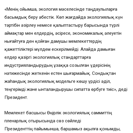
️«Менің ойымша, экология мәселесінде таңдаулыларға
басымдық беру әбестік. Көп жағдайда экологиялық күн
тәртібін әзірлеу немесе қалыптастыру барысында түрлі
аймақтар мен елдердің, әсіресе, экономикалық әлеуетін
нығайтуға ден қойған дамушы мемлекеттердің
қажеттіліктері мүлдем ескерілмейді. Алайда дамыған
елдер қазіргі экологиялық стандарттарға
индустрияландырудың ұзаққа созылған үдерісінің
нәтижесінде жеткенін естен шығармайық. Сондықтан
жаһандық экологиялық модельге көшу үрдісі әділ,
теңгерімді және ынталандырушы сипатта өрбуге тиіс», деді
Президент.
Мемлекет басшысы Өңірлік экологиялық саммиттің
пленарлық отырысында сөз сөйледі
Президенттің пайымынша, баршамыз ақылға қонымды,