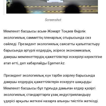
Screenshot
Мемлекет басшысы Қасым-Жомарт Тоқаев Өңірлік
экологиялық саммиттің пленарлық отырысында сөз
сөйледі. Президент экологиялық саясатты қалыптастыру
барысында әртүрлі елдердің, әсіресе экономикалық
дамушы мемлекеттердің қажеттіліктері ескерілуі керектігіне
атап өтті, деп хабарлайды Egemen.kz.
Президент экологиялық күн тәрбін әзірлеу барысында
дамушы елдердің қажеттіліктерін ескеруге шақырды
Мемлекет басшысы бұл тұрғыда дамыған елдер қазіргі
экологиялық стандарттарға ұзақ индустрияландыру
үдерісі арқылы жеткені назарға алынуы тиістігін жеткізді.