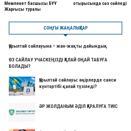
Мемлекет басшысы БҰҰ
отырысында сөз сөйледі
Жарғысы туралы
СОҢҒЫ ЖАҢАЛЫҚТАР
Құрылтай сайлауына – жан-жақты дайындық
ӨЗ САЙЛАУ УЧАСКЕҢІЗДІ ҚАЛАЙ ОҢАЙ ТАБУҒА
БОЛАДЫ?
Құрылтай сайлауы: өңірлерде саяси
күнтәртібі қалай түзіледі?
ӘР ЖОЛДАНЫМ ӘДІЛ ҚАРАЛУҒА ТИІС