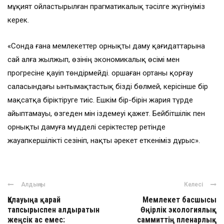
мұқият ойластырылған прагматикалық тәсілге жүгінуіміз
керек.
«Сонда ғана мемлекеттер орнықты даму қағидаттарына
сай алға жылжып, өзінің экономикалық өсімі мен
прогресіне қауіп төндірмейді. Қоршаған ортаны қорғау
саласындағы ынтымақтастық бізді бөлмей, керісінше бір
мақсатқа біріктіруге тиіс. Ешкім бір-бірін жария түрде
айыптамауы, өзгеден мін іздемеуі қажет. Бейбітшілік пен
орнықты дамуға мүдделі серіктестер ретінде
жауапкершілікті сезініп, нақты әрекет еткеніміз дұрыс».
Алдыңғы
Келесі
Қалауыңа қарай
Мемлекет басшысы
тапсырыспен алдыратын
Өңірлік экологиялық
жеңсік ас емес:
саммиттің пленарлық