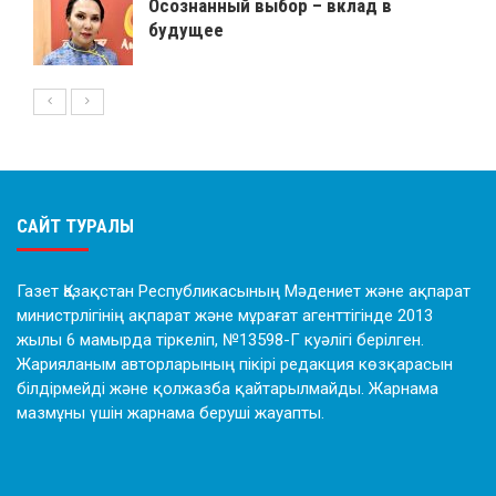
Осознанный выбор – вклад в
будущее
САЙТ ТУРАЛЫ
Газет Қазақстан Республикасының Мәдениет және ақпарат
министрлігінің ақпарат және мұрағат агенттігінде 2013
жылы 6 мамырда тіркеліп, №13598-Г куәлігі берілген.
Жарияланым авторларының пікірі редакция көзқарасын
білдірмейді және қолжазба қайтарылмайды. Жарнама
мазмұны үшін жарнама беруші жауапты.