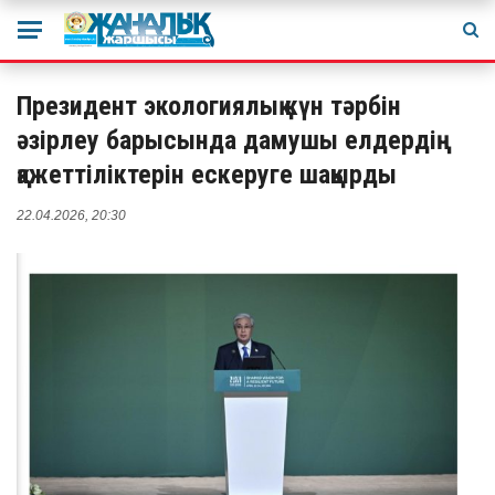
Президент экологиялық күн тәрбін
әзірлеу барысында дамушы елдердің
қажеттіліктерін ескеруге шақырды
22.04.2026, 20:30