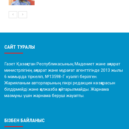
САЙТ ТУРАЛЫ
Газет Қазақстан Республикасының Мәдениет және ақпарат
министрлігінің ақпарат және мұрағат агенттігінде 2013 жылы
6 мамырда тіркеліп, №13598-Г куәлігі берілген.
Жарияланым авторларының пікірі редакция көзқарасын
білдірмейді және қолжазба қайтарылмайды. Жарнама
мазмұны үшін жарнама беруші жауапты.
БІЗБЕН БАЙЛАНЫС