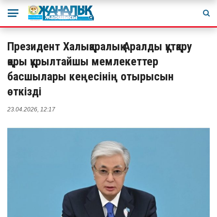
Президент Халықаралық Аралды құтқару
қоры құрылтайшы мемлекеттер
басшылары кеңесінің отырысын
өткізді
23.04.2026, 12:17