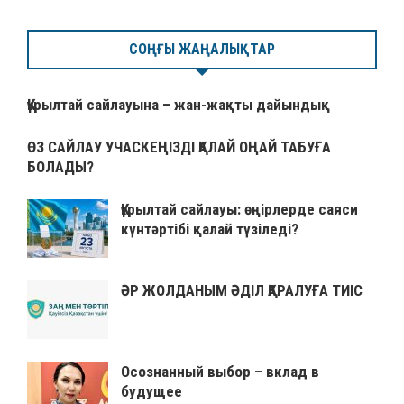
СОҢҒЫ ЖАҢАЛЫҚТАР
Құрылтай сайлауына – жан-жақты дайындық
ӨЗ САЙЛАУ УЧАСКЕҢІЗДІ ҚАЛАЙ ОҢАЙ ТАБУҒА
БОЛАДЫ?
Құрылтай сайлауы: өңірлерде саяси
күнтәртібі қалай түзіледі?
ӘР ЖОЛДАНЫМ ӘДІЛ ҚАРАЛУҒА ТИІС
Осознанный выбор – вклад в
будущее