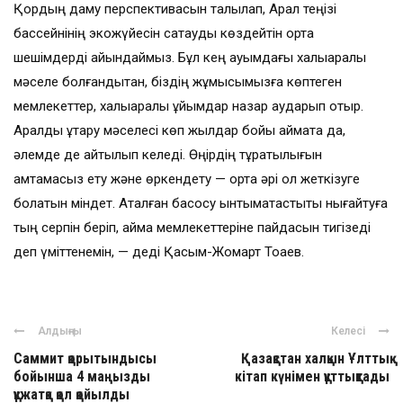
Қордың даму перспективасын талқылап, Арал теңізі
бассейнінің экожүйесін сақтауды көздейтін ортақ
шешімдерді айқындаймыз. Бұл кең ауқымдағы халықаралық
мәселе болғандықтан, біздің жұмысымызға көптеген
мемлекеттер, халықаралық ұйымдар назар аударып отыр.
Аралды құтқару мәселесі көп жылдар бойы аймақта да,
әлемде де айтылып келеді. Өңірдің тұрақтылығын
қамтамасыз ету және өркендету — ортақ әрі қол жеткізуге
болатын міндет. Аталған басқосу ынтымақтастықты нығайтуға
тың серпін беріп, аймақ мемлекеттеріне пайдасын тигізеді
деп үміттенемін, — деді Қасым-Жомарт Тоқаев.
Алдыңғы
Келесі
Саммит қорытындысы
Қазақстан халқын Ұлттық
бойынша 4 маңызды
кітап күнімен құттықтады
құжатқа қол қойылды