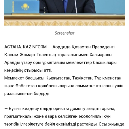
Screenshot
АСТАНА. KAZINFORM — Ақордада Қазақстан Президенті
Қасым-Жомарт Тоқаевтың төрағалығымен Халықаралық
Аралды құтқару қоры құрылтайшы мемлекеттер басшылары
кеңесінің отырысы өтті.
Мемлекет басшысы Қырғызстан, Тәжікстан, Түрікменстан
және Өзбекстан көшбасшыларына саммитке қатысқаны үшін
ризашылығын білдірді.
— Бүгінгі кездесу өңірді орнықты дамыту қағидаттарына,
прагматикалық және өзара келісілген экологиялық күн
тәртібін ілгерілетуге бейіл екенімізді растайды. Осы жиында