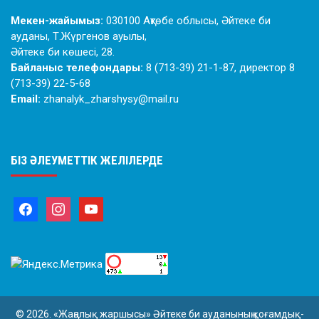
Мекен-жайымыз:
030100 Ақтөбе облысы, Әйтеке би
ауданы, Т.Жүргенов ауылы,
Әйтеке би көшесі, 28.
Байланыс телефондары:
8 (713-39) 21-1-87, директор 8
(713-39) 22-5-68
Email:
zhanalyk_zharshysy@mail.ru
БІЗ ӘЛЕУМЕТТІК ЖЕЛІЛЕРДЕ
© 2026. «Жаңалық жаршысы» Әйтеке би ауданының қоғамдық-