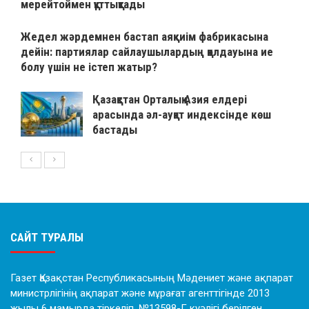
мерейтоймен құттықтады
Жедел жәрдемнен бастап аяқкиім фабрикасына
дейін: партиялар сайлаушылардың қолдауына ие
болу үшін не істеп жатыр?
Қазақстан Орталық Азия елдері
арасында әл-ауқат индексінде көш
бастады
САЙТ ТУРАЛЫ
Газет Қазақстан Республикасының Мәдениет және ақпарат
министрлігінің ақпарат және мұрағат агенттігінде 2013
жылы 6 мамырда тіркеліп, №13598-Г куәлігі берілген.