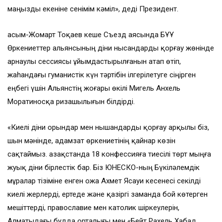
маңызды екеніне сенімім кәміл», деді Президент.
Қасым-Жомарт Тоқаев кеше Съезд аясында БҰҰ
Өркениеттер альянсының діни нысандарды қорғау жөнінде
арнаулы сессиясы ұйымдастырылғанын атап өтіп,
жаһандағы гуманистік күн тәртібін ілгерілетуге сіңірген
еңбегі үшін Альянстің жоғары өкілі Мигель Анхель
Моратиносқа ризашылығын білдірді.
«Киелі діни орындар мен нышандарды қорғау арқылы біз,
шын мәнінде, адамзат өркениетінің қайнар көзін
сақтаймыз. Қазақстанда 18 конфессияға тиесілі төрт мыңға
жуық діни бірлестік бар. Біз ЮНЕСКО-ның Бүкіләлемдік
мұралар тізіміне енген Қожа Ахмет Ясауи кесенесі секілді
киелі жерлерді, ертеде және қазіргі заманда бой көтерген
мешіттерді, православие мен католик шіркеулерін,
Алматыдағы будда орталығы мен «Бейт Рахель Хабад