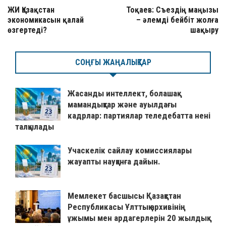
ЖИ Қазақстан
Тоқаев: Съездің маңызы
экономикасын қалай
– әлемді бейбіт жолға
өзгертеді?
шақыру
СОҢҒЫ ЖАҢАЛЫҚТАР
Жасанды интеллект, болашақ
мамандықтар және ауылдағы
кадрлар: партиялар теледебатта нені
талқылады
Учаскелік сайлау комиссиялары
жауапты науқанға дайын.
Мемлекет басшысы Қазақстан
Республикасы Ұлттық архивінің
ұжымы мен ардагерлерін 20 жылдық