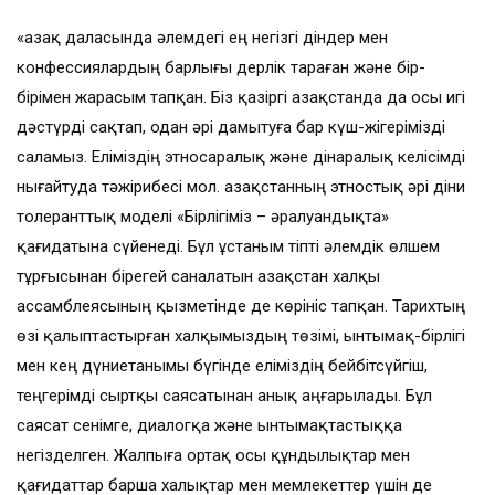
«Қазақ даласында әлемдегі ең негізгі діндер мен
конфессиялардың барлығы дерлік тараған және бір-
бірімен жарасым тапқан. Біз қазіргі Қазақстанда да осы игі
дәстүрді сақтап, одан әрі дамытуға бар күш-жігерімізді
саламыз. Еліміздің этносаралық және дінаралық келісімді
нығайтуда тәжірибесі мол. Қазақстанның этностық әрі діни
толеранттық моделі «Бірлігіміз – әралуандықта»
қағидатына сүйенеді. Бұл ұстаным тіпті әлемдік өлшем
тұрғысынан бірегей саналатын Қазақстан халқы
ассамблеясының қызметінде де көрініс тапқан. Тарихтың
өзі қалыптастырған халқымыздың төзімі, ынтымақ-бірлігі
мен кең дүниетанымы бүгінде еліміздің бейбітсүйгіш,
теңгерімді сыртқы саясатынан анық аңғарылады. Бұл
саясат сенімге, диалогқа және ынтымақтастыққа
негізделген. Жалпыға ортақ осы құндылықтар мен
қағидаттар барша халықтар мен мемлекеттер үшін де