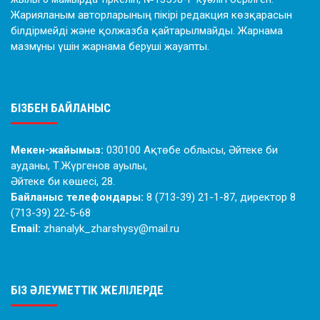
Жарияланым авторларының пікірі редакция көзқарасын
білдірмейді және қолжазба қайтарылмайды. Жарнама
мазмұны үшін жарнама беруші жауапты.
БІЗБЕН БАЙЛАНЫС
Мекен-жайымыз:
030100 Ақтөбе облысы, Әйтеке би
ауданы, Т.Жүргенов ауылы,
Әйтеке би көшесі, 28.
Байланыс телефондары:
8 (713-39) 21-1-87, директор 8
(713-39) 22-5-68
Email:
zhanalyk_zharshysy@mail.ru
БІЗ ӘЛЕУМЕТТІК ЖЕЛІЛЕРДЕ