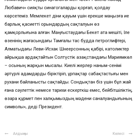
Любавич» сияқты синагогаларды қорғап, қолдау
көрсетеміз. Мемлекет діни қауым үшін ерекше маңызға ие
барлық қасиетті орындардың сақталуын өз
қамқорлығына алған. Маңғыстаудағы Бекет ата мешіті, Іле
өзенінің жағасындағы Тамғалы тас будда петроглифтері,
Алматыдағы Леви-Исхак Шнеерсонның қабірі, католиктер
айрықша ардақтайтын Солтүстік Қазақстандағы Мәриямкөл
– осының жарқын мысалы. Киелі жерлер наным-сенімі
әртүрлі адамдарды біріктіріп, ұрпақтар сабақтастығы мен
рухани байланысты сақтайды. Сондықтан біз үшін бұл жай
ғана сәулеттік немесе тарихи ескерткіш емес, бейбітшіліктің,
өзара құрмет пен халқымыздың мәдени саналуандығының
символы», деді Президент.
Алдыңғы
Келесі