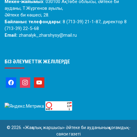
Мекен-жайымыз:
030100 Ақтөбе облысы, Әйтеке би
ауданы, Т.Жүргенов ауылы,
Әйтеке би көшесі, 28.
Байланыс телефондары:
8 (713-39) 21-1-87, директор 8
(713-39) 22-5-68
Email:
zhanalyk_zharshysy@mail.ru
БІЗ ӘЛЕУМЕТТІК ЖЕЛІЛЕРДЕ
© 2026. «Жаңалық жаршысы» Әйтеке би ауданының қоғамдық-
саяси газеті