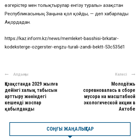
өзгерістер мен толықтырулар енгізу туралы» Қазақстан
Республикасының Заңына қол қойды, — деп хабарлады
Ақордадан.
https://kaz.inform.kz/news/memleket-basshisi-brkatar-
kodeksterge-ozgerster-engzu-turali-zandi-bektt-53c535d1
Алдыңғы
Келесі
Қазақстанда 2029 жылға
Молодёжь
дейінгі халық табысын
соревновалась в сборе
арттыру жөніндегі
мусора на масштабной
кешенді жоспар
экологической акции в
қабылданды
Актобе
СОҢҒЫ ЖАҢАЛЫҚТАР