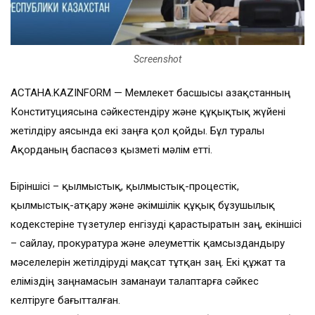
Screenshot
АСТАНА.KAZINFORM — Мемлекет басшысы Қазақстанның
Конституциясына сәйкестендіру және құқықтық жүйені
жетілдіру аясында екі заңға қол қойды. Бұл туралы
Ақорданың баспасөз қызметі мәлім етті.
Біріншісі – қылмыстық, қылмыстық-процестік,
қылмыстық-атқару және әкімшілік құқық бұзушылық
кодекстеріне түзетулер енгізуді қарастыратын заң, екіншісі
– сайлау, прокуратура және әлеуметтік қамсыздандыру
мәселелерін жетілдіруді мақсат тұтқан заң. Екі құжат та
еліміздің заңнамасын заманауи талаптарға сәйкес
келтіруге бағытталған.