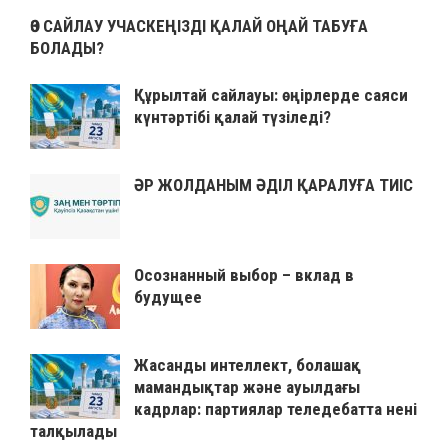
ӨЗ САЙЛАУ УЧАСКЕҢІЗДІ ҚАЛАЙ ОҢАЙ ТАБУҒА
БОЛАДЫ?
Құрылтай сайлауы: өңірлерде саяси
күнтәртібі қалай түзіледі?
ӘР ЖОЛДАНЫМ ӘДІЛ ҚАРАЛУҒА ТИІС
Осознанный выбор – вклад в
будущее
Жасанды интеллект, болашақ
мамандықтар және ауылдағы
кадрлар: партиялар теледебатта нені
талқылады