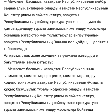
— Мемлекет басшысы «Қазақстан Республикасының кейбір
заңнамалық актілеріне оларды Қазақстан Республикасының
Конституциясына сәйкес келтіру, Қазақстан
Республикасының сайлау, прокуратура және әлеуметтік
қамсыздандыру туралы заңнамасын жетілдіру мәселелері
бойынша өзгерістер мен толықтырулар енгізу туралы»
Қазақстан Республикасының Заңына қол қойды, — делінген
хабарламада.
Ал қылмыстық және әкімшілік заңнаманы жетілдіруге
бағытталған заңға қатысты:
— Мемлекет басшысы «Қазақстан Республикасының
Қылмыстық, Қылмыстық-процестік, Қылмыстық-атқару
кодекстеріне және Қазақстан Республикасының Әкімшілік
құқық бұзушылық туралы кодексіне оларды Қазақстан
Республикасының Конституциясына сәйкес келтіру,
Қазақстан Республикасының сайлау және прокуратура
туралы заңнамасын жетілдіру мәселелері бойынша