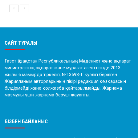
САЙТ ТУРАЛЫ
Газет Қазақстан Республикасының Мәдениет және ақпарат
министрлігінің ақпарат және мұрағат агенттігінде 2013
жылы 6 мамырда тіркеліп, №13598-Г куәлігі берілген.
Жарияланым авторларының пікірі редакция көзқарасын
білдірмейді және қолжазба қайтарылмайды. Жарнама
мазмұны үшін жарнама беруші жауапты.
БІЗБЕН БАЙЛАНЫС