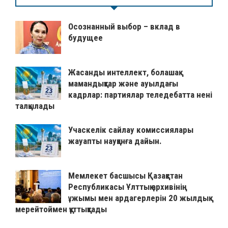
Осознанный выбор – вклад в
будущее
Жасанды интеллект, болашақ
мамандықтар және ауылдағы
кадрлар: партиялар теледебатта нені
талқылады
Учаскелік сайлау комиссиялары
жауапты науқанға дайын.
Мемлекет басшысы Қазақстан
Республикасы Ұлттық архивінің
ұжымы мен ардагерлерін 20 жылдық
мерейтоймен құттықтады