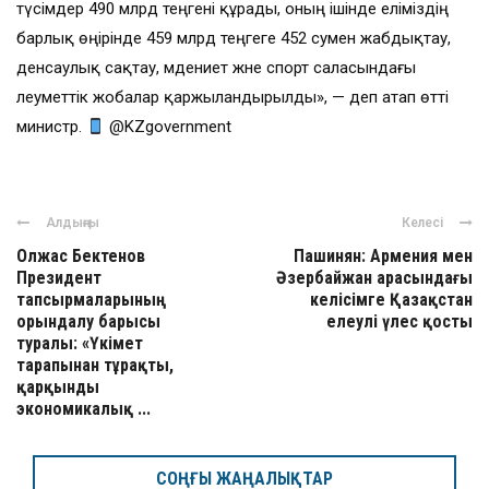
түсімдер 490 млрд теңгені құрады, оның ішінде еліміздің
барлық өңірінде 459 млрд теңгеге 452 сумен жабдықтау,
денсаулық сақтау, мәдениет және спорт саласындағы
әлеуметтік жобалар қаржыландырылды», — деп атап өтті
министр.
@KZgovernment
Алдыңғы
Келесі
Олжас Бектенов
Пашинян: Армения мен
Президент
Әзербайжан арасындағы
тапсырмаларының
келісімге Қазақстан
орындалу барысы
елеулі үлес қосты
туралы: «Үкімет
тарапынан тұрақты,
қарқынды
экономикалық ...
СОҢҒЫ ЖАҢАЛЫҚТАР