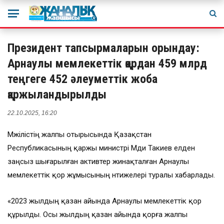
Президент тапсырмаларын орындау:
Арнаулы мемлекеттік қордан 459 млрд
теңгеге 452 әлеуметтік жоба
қаржыландырылды
22.10.2025, 16:20
Мәжілістің жалпы отырысында Қазақстан
Республикасының қаржы министрі Мәди Такиев елден
заңсыз шығарылған активтер жинақталған Арнаулы
мемлекеттік қор жұмысының нәтижелері туралы хабарлады.
«2023 жылдың қазан айында Арнаулы мемлекеттік қор
құрылды. Осы жылдың қазан айында қорға жалпы