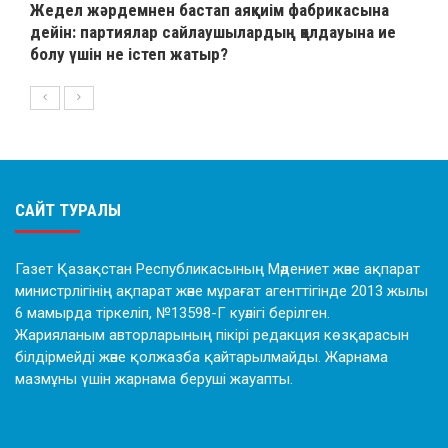
Жедел жәрдемнен бастап аяқкиім фабрикасына
дейін: партиялар сайлаушылардың қолдауына ие
болу үшін не істеп жатыр?
САЙТ ТУРАЛЫ
Газет Қазақстан Республикасының Мәдениет және ақпарат
министрлігінің ақпарат және мұрағат агенттігінде 2013 жылы
6 мамырда тіркеліп, №13598-Г куәлігі берілген.
Жарияланым авторларының пікірі редакция көзқарасын
білдірмейді және қолжазба қайтарылмайды. Жарнама
мазмұны үшін жарнама беруші жауапты.