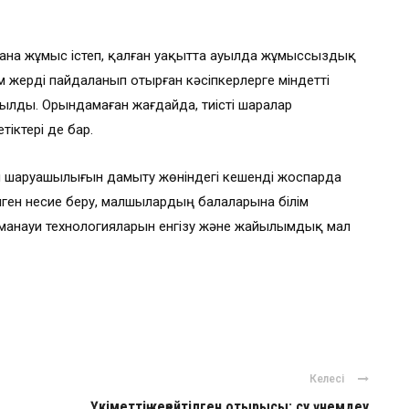
ғана жұмыс істеп, қалған уақытта ауылда жұмыссыздық
 жерді пайдаланып отырған кәсіпкерлерге міндетті
ылды. Орындамаған жағдайда, тиісті шаралар
іктері де бар.
л шаруашылығын дамыту жөніндегі кешенді жоспарда
ген несие беру, малшылардың балаларына білім
манауи технологияларын енгізу және жайылымдық мал
Келесі
Үкіметтің кеңейтілген отырысы: су үнемдеу