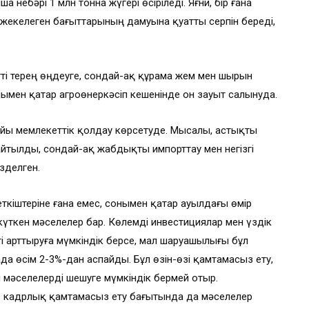
 небәрі 1 млн тонна жүгері өсіріледі. Яғни, бір ғана
ң жекелеген бағыттарының дамуына қуатты серпін береді,
ті терең өңдеуге, сондай-ақ құрама жем мен шырын
нымен қатар агроөнеркәсіп кешенінде он зауыт салынуда.
айы мемлекеттік қолдау көрсетуде. Мысалы, астықты
йтылды, сондай-ақ жабдықты импорттау мен негізгі
зделген.
ткіштеріне ғана емес, сонымен қатар ауылдағы өмір
 күткен мәселелер бар. Көлемді инвестициялар мен үздік
ті арттыруға мүмкіндік берсе, мал шаруашылығы бұл
да өсім 2-3%-дан аспайды. Бұл өзін-өзі қамтамасыз ету,
ы мәселелерді шешуге мүмкіндік бермей отыр.
 кадрлық қамтамасыз ету бағытында да мәселелер