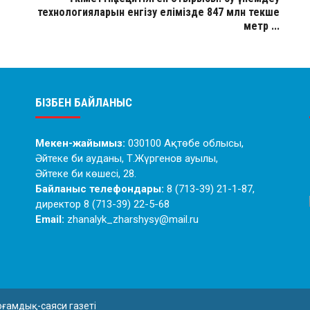
технологияларын енгізу елімізде 847 млн текше
метр ...
БІЗБЕН БАЙЛАНЫС
Мекен-жайымыз:
030100 Ақтөбе облысы,
Әйтеке би ауданы, Т.Жүргенов ауылы,
Әйтеке би көшесі, 28.
Байланыс телефондары:
8 (713-39) 21-1-87,
директор 8 (713-39) 22-5-68
Email:
zhanalyk_zharshysy@mail.ru
оғамдық-саяси газеті