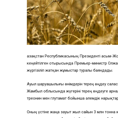
Қазақстан Республикасының Президенті Қасым-Ж
кеңейтілген отырысында Премьер-министр Олжас
жүргізіліп жатқан жұмыстар туралы баяндады.
Ауыл шаруашылығы өнімдерін терең өңдеу салас
Жамбыл облысында жүгеріні терең өңдеуге арналға
треонин мен глутамат бойынша әлемдік нарықтарғ
Оның үстіне жаңа зауыт жыл сайын 3 млн тонна к