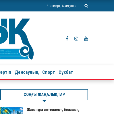
Четверг, 6 августа
тәртіп
Денсаулық
Спорт
Сұхбат
СОҢҒЫ ЖАҢАЛЫҚТАР
Жасанды интеллект, болашақ