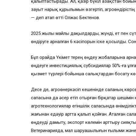
қалыптастырады. Ал, қазір бүкіл Қазақстан бойынша
зауыт нарық құрылымын өзгертіп, агроөндірісті
— деп атап өтті Олжас Бектенов.
2025 жылы майлы дақылдарды, жүнді, ет пен сүт
өндіруге арналған 6 кәсіпорын іске қосылды. Со
Бұл орайда Үкімет терең өңдеу жобаларына арн
өңдеуге инвестициялық субсидиялар 50%-ға ұлға
қызмет түрлері бойынша салықтардан босату кө
Десе де, агроөнеркәсіп кешенінде саланың көрсе
сапасына да әсер етіп отырған бірқатар шешімін
агротехнологиялар егіншілік саласында өнімділік
жағынан едәуір артта қалып қойған. Аталған сала
өңдеуді дамыту, экспорт көлемін арттыру сияқт
Ветеринарияда, мал шаруашылығын ғылыми және