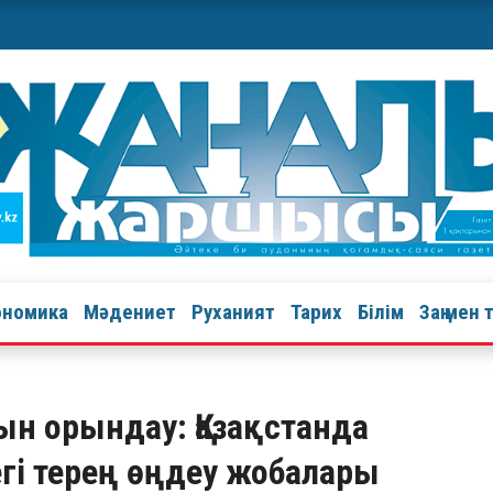
ономика
Мәдениет
Руханият
Тарих
Білім
Заң мен 
н орындау: Қазақстанда
гі терең өңдеу жобалары