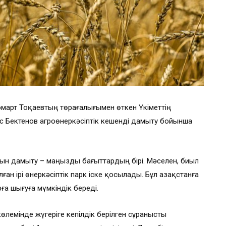
омарт Тоқаевтың төрағалығымен өткен Үкіметтің
 Бектенов агроөнеркәсіптік кешенді дамыту бойынша
ын дамыту – маңызды бағыттардың бірі. Мәселен, биыл
н ірі өнеркәсіптік парк іске қосылады. Бұл Қазақстанға
а шығуға мүмкіндік береді.
өлемінде жүгеріге кепілдік берілген сұранысты