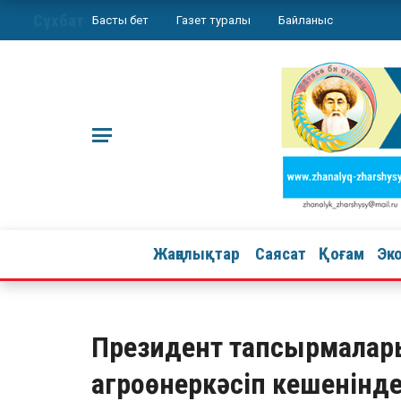
Сұхбат
Басты бет
Газет туралы
Байланыс
Жаңалықтар
Саясат
Қоғам
Эк
Президент тапсырмалары
агроөнеркәсіп кешенінде