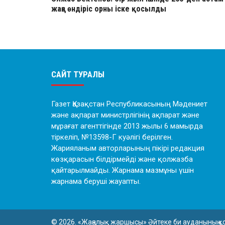
жаңа өндіріс орны іске қосылды
САЙТ ТУРАЛЫ
Газет Қазақстан Республикасының Мәдениет
және ақпарат министрлігінің ақпарат және
мұрағат агенттігінде 2013 жылы 6 мамырда
тіркеліп, №13598-Г куәлігі берілген.
Жарияланым авторларының пікірі редакция
көзқарасын білдірмейді және қолжазба
қайтарылмайды. Жарнама мазмұны үшін
жарнама беруші жауапты.
© 2026. «Жаңалық жаршысы» Әйтеке би ауданының қ