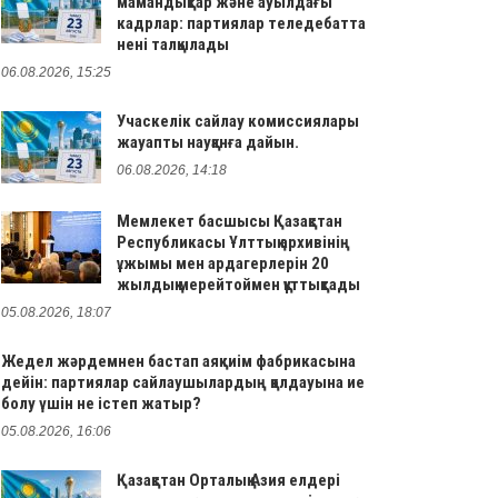
мамандықтар және ауылдағы
кадрлар: партиялар теледебатта
нені талқылады
06.08.2026, 15:25
Учаскелік сайлау комиссиялары
жауапты науқанға дайын.
06.08.2026, 14:18
Мемлекет басшысы Қазақстан
Республикасы Ұлттық архивінің
ұжымы мен ардагерлерін 20
жылдық мерейтоймен құттықтады
05.08.2026, 18:07
Жедел жәрдемнен бастап аяқкиім фабрикасына
дейін: партиялар сайлаушылардың қолдауына ие
болу үшін не істеп жатыр?
05.08.2026, 16:06
Қазақстан Орталық Азия елдері