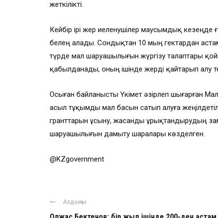
жеткілікті.
Кейбір ірі жер иеленушілер маусымдық кезеңде 
белең алады. Сондықтан 10 мың гектардан астам
түрде мал шаруашылығын жүргізу талаптары қой
қабылданады, оның ішінде жерді қайтарып алу тет
Осыған байланысты Үкімет әзірлеп шығарған Ма
асыл тұқымды мал басын сатып алуға жеңілдетіл
гранттарын ұсыну, жасанды ұрықтандырудың за
шаруашылығын дамыту шаралары көзделген.
@KZgovernment
Алдыңғы
Олжас Бектенов: бір жыл ішінде 200-ден астам