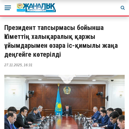
Президент тапсырмасы бойынша
Үкіметтің халықаралық қаржы
ұйымдарымен өзара іс-қимылы жаңа
деңгейге көтерілді
27.11.2025, 16:31