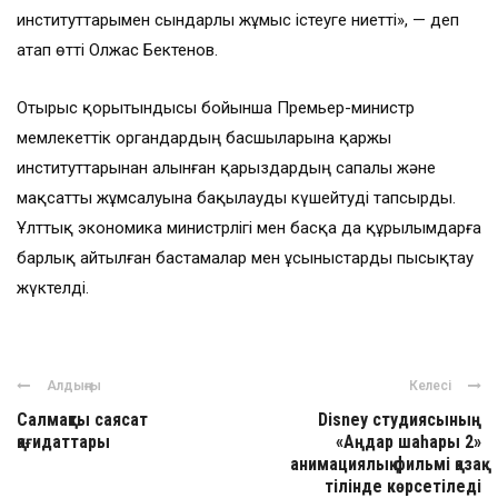
институттарымен сындарлы жұмыс істеуге ниетті», — деп
атап өтті Олжас Бектенов.
Отырыс қорытындысы бойынша Премьер-министр
мемлекеттік органдардың басшыларына қаржы
институттарынан алынған қарыздардың сапалы және
мақсатты жұмсалуына бақылауды күшейтуді тапсырды.
Ұлттық экономика министрлігі мен басқа да құрылымдарға
барлық айтылған бастамалар мен ұсыныстарды пысықтау
жүктелді.
Алдыңғы
Келесі
Салмақты саясат
Disney студиясының
қағидаттары
«Аңдар шаһары 2»
анимациялық фильмі қазақ
тілінде көрсетіледі