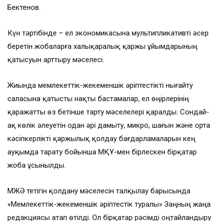
Бектенов.
Күн тәртібінде – ел экономикасына мультипликативті әсер
беретін жобаларға халықаралық қаржы ұйымдарының
қатысуын арттыру мәселесі.
Жиында мемлекеттік-жекеменшік әріптестікті нығайту
саласына қатысты нақты бастамалар, ел өңірлерінің
қаражатты өз бетінше тарту мәселелері қаралды. Сондай-
ақ көлік әлеуетін одан әрі дамыту, микро, шағын және орта
кәсіпкерлікті қаржылық қолдау бағдарламаларын кең
ауқымда тарату бойынша МҚҰ-мен бірлескен бірқатар
жоба ұсынылды.
МЖӘ тетігін қолдану мәселесін талқылау барысында
«Мемлекеттік-жекеменшік әріптестік туралы» Заңның жаңа
редакциясы атап өтілді. Ол бірқатар рәсімді оңтайландыру