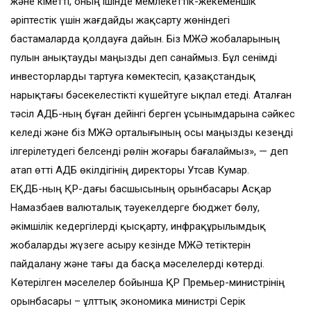
және Үкіметті, оның ішінде мемлекеттік-жекеменшік
әріптестік үшін жағдайды жақсарту жөніндегі
бастамаларда қолдауға дайын. Біз МЖӘ жобаларының
пулын анықтауды маңызды деп санаймыз. Бұл сенімді
инвесторларды тартуға көмектесіп, қазақстандық
нарықтағы бәсекелестікті күшейтуге ықпал етеді. Аталған
тәсіл АДБ-ның бұған дейінгі берген ұсынымдарына сәйкес
келеді және біз МЖӘ орталығының осы маңызды кезеңді
ілгерілетудегі белсенді рөлін жоғары бағалаймыз», — деп
атап өтті АДБ өкілдігінің директоры Утсав Кумар.
ЕҚДБ-ның ҚР-дағы басшысының орынбасары Асқар
Намазбаев валюталық тәуекелдерге бюджет бөлу,
әкімшілік кедергілерді қысқарту, инфрақұрылымдық
жобаларды жүзеге асыру кезінде МЖӘ тетіктерін
пайдалану және тағы да басқа мәселелерді көтерді.
Көтерілген мәселелер бойынша ҚР Премьер-министрінің
орынбасары – ұлттық экономика министрі Серік