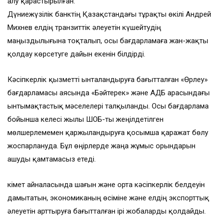
алу қарастырылған.
Дүниежүзілік банктің Қазақстандағы тұрақты өкілі Андрей
Михнев елдің транзиттік әлеуетін күшейтудің
маңыздылығына тоқталып, осы бағдарламаға жан-жақты
қолдау көрсетуге дайын екенін білдірді.
Кәсіпкерлік қызметті ынталандыруға бағытталған «Өрлеу»
бағдарламасы аясында «Бәйтерек» және АДБ арасындағы
ынтымақтастық мәселелері талқыланды. Осы бағдарлама
бойынша келесі жылы ШОБ-ты жеңілдетілген
мөлшерлемемен қаржыландыруға қосымша қаражат бөлу
жоспарлануда. Бұл өңірлерде жаңа жұмыс орындарын
ашуды қамтамасыз етеді.
Үкімет айналасында шағын және орта кәсіпкерлік белдеуін
дамытатын, экономиканың өсіміне және елдің экспорттық
әлеуетін арттыруға бағытталған ірі жобаларды қолдайды.