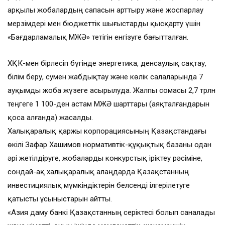
арқылы жобалардың сапасын арттыру және жоспарлау
мерзімдері мен бюджеттік шығыстарды қысқарту үшін
«Бағдарламалық МЖӘ» тетігін енгізуге бағытталған.
ХҚК-мен бірлесіп бүгінде энергетика, денсаулық сақтау,
білім беру, сумен жабдықтау және көлік салаларында 7
ауқымды жоба жүзеге асырылуда. Жалпы сомасы 2,7 трлн
теңгеге 1 100-ден астам МЖӘ шарттары (аяқталғандарын
қоса алғанда) жасалды.
Халықаралық қаржы корпорациясының Қазақстандағы
өкілі Зафар Хашимов нормативтік-құқықтық базаны одан
әрі жетілдіруге, жобаларды конкурстық іріктеу рәсіміне,
сондай-ақ халықаралық алаңдарда Қазақстанның
инвестициялық мүмкіндіктерін белсенді ілгерілетуге
қатысты ұсыныстарын айтты.
«Азия даму банкі Қазақстанның серіктесі болып саналады