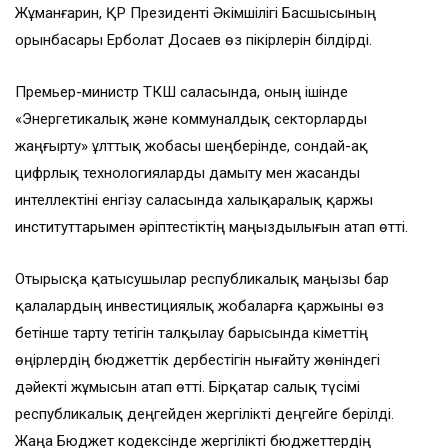
Жұманғарин, ҚР Президенті Әкімшілігі Басшысының
орынбасары Ерболат Досаев өз пікірлерін білдірді.
Премьер-министр ТКШ саласында, оның ішінде
«Энергетикалық және коммуналдық секторларды
жаңғырту» ұлттық жобасы шеңберінде, сондай-ақ
цифрлық технологияларды дамыту мен жасанды
интеллектіні енгізу саласында халықаралық қаржы
институттарымен әріптестіктің маңыздылығын атап өтті.
Отырысқа қатысушылар республикалық маңызы бар
қалалардың инвестициялық жобаларға қаржыны өз
бетінше тарту тетігін талқылау барысында Үкіметтің
өңірлердің бюджеттік дербестігін нығайту жөніндегі
дәйекті жұмысын атап өтті. Бірқатар салық түсімі
республикалық деңгейден жергілікті деңгейге берілді.
Жаңа Бюджет кодексінде жергілікті бюджеттердің