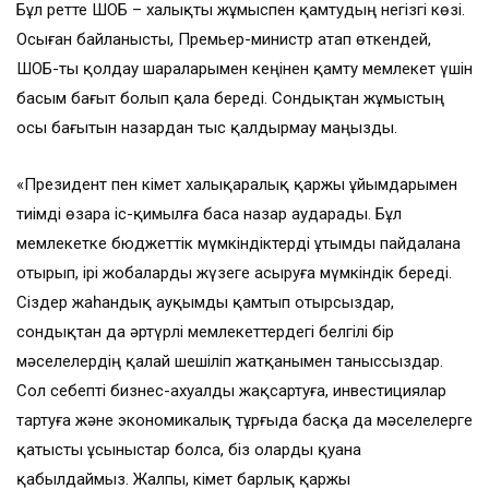
Бұл ретте ШОБ – халықты жұмыспен қамтудың негізгі көзі.
Осыған байланысты, Премьер-министр атап өткендей,
ШОБ-ты қолдау шараларымен кеңінен қамту мемлекет үшін
басым бағыт болып қала береді. Сондықтан жұмыстың
осы бағытын назардан тыс қалдырмау маңызды.
«Президент пен Үкімет халықаралық қаржы ұйымдарымен
тиімді өзара іс-қимылға баса назар аударады. Бұл
мемлекетке бюджеттік мүмкіндіктерді ұтымды пайдалана
отырып, ірі жобаларды жүзеге асыруға мүмкіндік береді.
Сіздер жаһандық ауқымды қамтып отырсыздар,
сондықтан да әртүрлі мемлекеттердегі белгілі бір
мәселелердің қалай шешіліп жатқанымен таныссыздар.
Сол себепті бизнес-ахуалды жақсартуға, инвестициялар
тартуға және экономикалық тұрғыда басқа да мәселелерге
қатысты ұсыныстар болса, біз оларды қуана
қабылдаймыз. Жалпы, Үкімет барлық қаржы