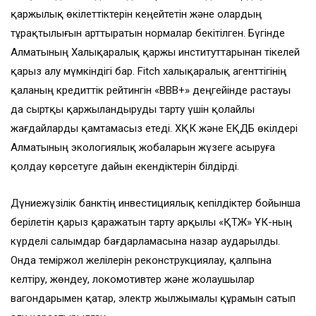
қаржылық өкілеттіктерін кеңейтетін және олардың
тұрақтылығын арттыратын нормалар бекітілген. Бүгінде
Алматының Халықаралық қаржы институттарынан тікелей
қарыз алу мүмкіндігі бар. Fitch халықаралық агенттігінің
қаланың кредиттік рейтингін «BBB+» деңгейінде растауы
да сыртқы қаржыландыруды тарту үшін қолайлы
жағдайларды қамтамасыз етеді. ХҚК және ЕҚДБ өкілдері
Алматының экологиялық жобаларын жүзеге асыруға
қолдау көрсетуге дайын екендіктерін білдірді.
Дүниежүзілік банктің инвестициялық кепілдіктер бойынша
берілетін қарыз қаражатын тарту арқылы «ҚТЖ» ҰК-ның
күрделі салымдар бағдарламасына назар аударылды.
Онда теміржол желілерін реконструкциялау, қалпына
келтіру, жөндеу, локомотивтер және жолаушылар
вагондарымен қатар, электр жылжымалы құрамын сатып