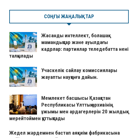
СОҢҒЫ ЖАҢАЛЫҚТАР
Жасанды интеллект, болашақ
мамандықтар және ауылдағы
кадрлар: партиялар теледебатта нені
талқылады
Учаскелік сайлау комиссиялары
жауапты науқанға дайын.
Мемлекет басшысы Қазақстан
Республикасы Ұлттық архивінің
ұжымы мен ардагерлерін 20 жылдық
мерейтоймен құттықтады
Жедел жәрдемнен бастап аяқкиім фабрикасына