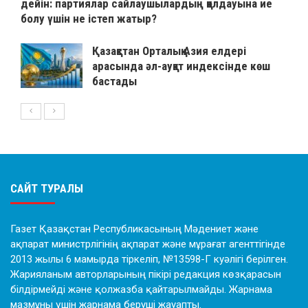
дейін: партиялар сайлаушылардың қолдауына ие
болу үшін не істеп жатыр?
Қазақстан Орталық Азия елдері
арасында әл-ауқат индексінде көш
бастады
САЙТ ТУРАЛЫ
Газет Қазақстан Республикасының Мәдениет және
ақпарат министрлігінің ақпарат және мұрағат агенттігінде
2013 жылы 6 мамырда тіркеліп, №13598-Г куәлігі берілген.
Жарияланым авторларының пікірі редакция көзқарасын
білдірмейді және қолжазба қайтарылмайды. Жарнама
мазмұны үшін жарнама беруші жауапты.