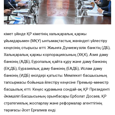
Үкімет үйінде ҚР Үкіметінің халықаралық қаржы
ұйымдарымен (МҚҰ) ынтымақтастық жөніндегі үйлестіру
кеңесінің отырысы өтті. Жиынға Дүниежүзілік банктің (ДБ),
Халықаралық қаржы корпорациясының (ХҚК), Азия даму
банкінің (АДБ), Еуропалық қайта құру және даму банкінің
(ЕҚДБ), Еуразиялық даму банкінің (ЕАДБ), Ислам даму
банкінің (ИДБ) өкілдері қатысты. Мемлекет басшысының
тапсырмасы бойынша Үйлестіру кеңесіне Премьер-министр
басшылық етті. Кеңес құрамына сондай-ақ ҚР Президенті
Әкімшілігі Басшысының орынбасары Ерболат Досаев, ҚР
стратегиялық жоспарлау және реформалар агенттігінің
төрағасы Әсет Ерғалиев енді.