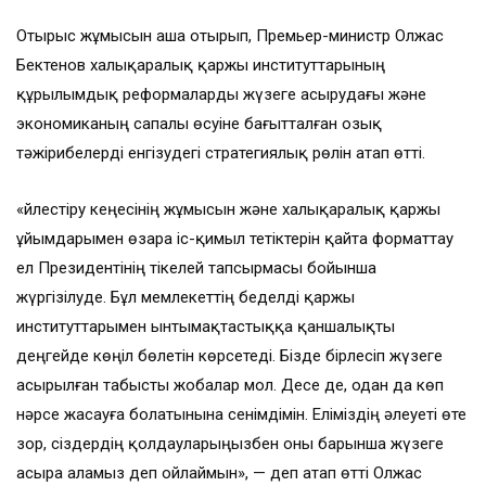
Отырыс жұмысын аша отырып, Премьер-министр Олжас
Бектенов халықаралық қаржы институттарының
құрылымдық реформаларды жүзеге асырудағы және
экономиканың сапалы өсуіне бағытталған озық
тәжірибелерді енгізудегі стратегиялық рөлін атап өтті.
«Үйлестіру кеңесінің жұмысын және халықаралық қаржы
ұйымдарымен өзара іс-қимыл тетіктерін қайта форматтау
ел Президентінің тікелей тапсырмасы бойынша
жүргізілуде. Бұл мемлекеттің беделді қаржы
институттарымен ынтымақтастыққа қаншалықты
деңгейде көңіл бөлетін көрсетеді. Бізде бірлесіп жүзеге
асырылған табысты жобалар мол. Десе де, одан да көп
нәрсе жасауға болатынына сенімдімін. Еліміздің әлеуеті өте
зор, сіздердің қолдауларыңызбен оны барынша жүзеге
асыра аламыз деп ойлаймын», — деп атап өтті Олжас