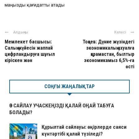
маңызды қағидатты атады
Алдыңғы
Келесі
Мемлекет басшысы:
Тоқаев: Дүние жүзіндегі
Салық жүйесін жаппай
экономикалық ахуалға
цифрландыруға шұғыл
қарамастан, былтыр
кіріскен жөн
экономикамыз 6,5%-ға
өсті
СОҢҒЫ ЖАҢАЛЫҚТАР
ӨЗ САЙЛАУ УЧАСКЕҢІЗДІ ҚАЛАЙ ОҢАЙ ТАБУҒА
БОЛАДЫ?
Құрылтай сайлауы: өңірлерде саяси
күнтәртібі қалай түзіледі?