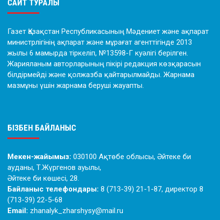
САЙТ ТУРАЛЫ
Газет Қазақстан Республикасының Мәдениет және ақпарат
министрлігінің ақпарат және мұрағат агенттігінде 2013
жылы 6 мамырда тіркеліп, №13598-Г куәлігі берілген.
Жарияланым авторларының пікірі редакция көзқарасын
білдірмейді және қолжазба қайтарылмайды. Жарнама
мазмұны үшін жарнама беруші жауапты.
БІЗБЕН БАЙЛАНЫС
Мекен-жайымыз:
030100 Ақтөбе облысы, Әйтеке би
ауданы, Т.Жүргенов ауылы,
Әйтеке би көшесі, 28.
Байланыс телефондары:
8 (713-39) 21-1-87, директор 8
(713-39) 22-5-68
Email:
zhanalyk_zharshysy@mail.ru