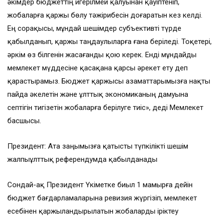
әкімдер бюджеттің игерілмей қалуынан қауіптеніп,
жобаларға қаржы бөлу тәжірибесін доғаратын кез келді.
Ең сорақысы, мұндай шешімдер субъективті түрде
қабылданып, қаржы таңдаулыларға ғана беріледі. Тоқетері,
әркім өз білгенін жасағанды қою керек. Енді мұндайды
мемлекет мүддесіне қасақана қарсы әрекет ету деп
қарастырамыз. Бюджет қаржысы азаматтарымызға нақты
пайда әкелетін және ұлттық экономиканың дамуына
септігін тигізетін жобаларға берілуге тиіс», деді Мемлекет
басшысы.
Президент: Ата заңымызға қатысты түпкілікті шешім
жалпыұлттық референдумда қабылданады
Сондай-ақ Президент Үкіметке биыл 1 мамырға дейін
бюджет бағдарламаларына ревизия жүргізіп, мемлекет
есебінен қаржыландырылатын жобаларды іріктеу