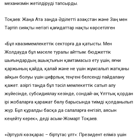
механизмін жетілдіруді тапсырды.
Тоқаев: Жаңа Ата заңда Әділетті Қазақстан және Заң мен
Тәртіп сияқты негізгі қағидаттар нақты көрсетілген
«Бұл квазимемлекеттік секторға да қатысты. Мен
Жолдауда бұл мәселе туралы айттым: бюджеттік
шығындардың ашықтығын қамтамасыз ету үшін, яғни
қаржының қайда, қалай және не үшін жұмсалып жатқаны
айқын болуы үшін цифрлық теңгені белсенді пайдалану
қажет. Қазіргі таңда бұл тәсіл мемлекеттік сатып алу
жүйесінде, субсидиялау кезінде, сондай-ақ Ұлттық қордан
ірі жобаларға қаражат бөлу барысында тиімді қолданылып
жүр. Бұл құралды басқа да салаларға енгізіп, аясын
кеңейту керек», деді Қасым-Жомарт Тоқаев.
«Әртүрлі көзқарас – біртұтас ұлт»: Президент еліміз үшін