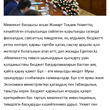
Мемлекет басшысы Қасым-Жомарт Тоқаев Үкіметтің
кеңейтілген отырысында сөйлеген қорытынды сөзінде
фискалдық саясаттың тиімділігіне, ең алдымен, бюджетті
ретке келтіріп, қаржы тәртібін қатаң сақтау арқылы қол
жеткізуге болатынын атап өтті, деп жазады Egemen.kz.
«Мемлекеттің тиімсіз шығындарын қысқарту үшін
қолданыстағы бюджет бағдарламаларын бастан-аяқ
қайта қарау қажет. Бұл – өте маңызды міндет. Мұны
орындауды созбалаңға салмаңыздар. Бұл істе Қаржы және
Экономика министрліктері қатаңдық пен табандылық
танытуы керек. Бюджет қаржысын игерудің қазіргі
критерийінен бас тартып, мемлекеттік инвестицияның
тиімділігін басқаруды күшейткеніміз дұрыс. Үкімет пен