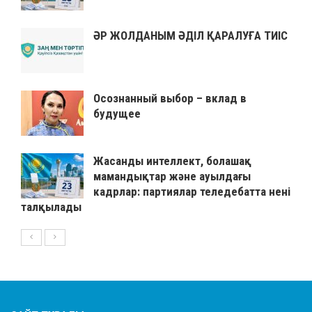
ӘР ЖОЛДАНЫМ ӘДІЛ ҚАРАЛУҒА ТИІС
Осознанный выбор – вклад в
будущее
Жасанды интеллект, болашақ
мамандықтар және ауылдағы
кадрлар: партиялар теледебатта нені
талқылады