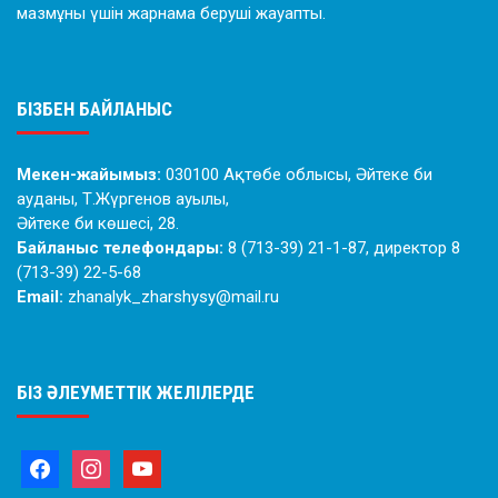
мазмұны үшін жарнама беруші жауапты.
БІЗБЕН БАЙЛАНЫС
Мекен-жайымыз:
030100 Ақтөбе облысы, Әйтеке би
ауданы, Т.Жүргенов ауылы,
Әйтеке би көшесі, 28.
Байланыс телефондары:
8 (713-39) 21-1-87, директор 8
(713-39) 22-5-68
Email:
zhanalyk_zharshysy@mail.ru
БІЗ ӘЛЕУМЕТТІК ЖЕЛІЛЕРДЕ