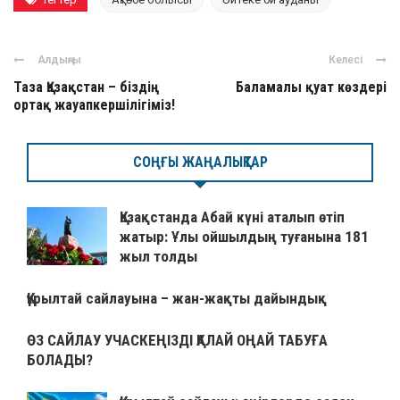
Алдыңғы
Келесі
Таза Қазақстан – біздің
Баламалы қуат көздері
ортақ жауапкершілігіміз!
СОҢҒЫ ЖАҢАЛЫҚТАР
Қазақстанда Абай күні аталып өтіп
жатыр: Ұлы ойшылдың туғанына 181
жыл толды
Құрылтай сайлауына – жан-жақты дайындық
ӨЗ САЙЛАУ УЧАСКЕҢІЗДІ ҚАЛАЙ ОҢАЙ ТАБУҒА
БОЛАДЫ?