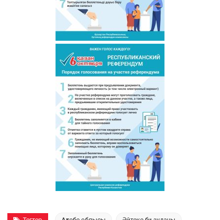
Тегтер
Ақтөбе облысы
Әйтеке би ауданы