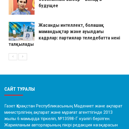
будущее
Жасанды интеллект, болашақ
мамандықтар және ауылдағы
кадрлар: партиялар теледебатта нені
талқылады
САЙТ ТУРАЛЫ
Газет Қазақстан Республикасының Мәдениет және ақпарат
министрлігінің ақпарат және мұрағат агенттігінде 2013
жылы 6 мамырда тіркеліп, №13598-Г куәлігі берілген.
Жарияланым авторларының пікірі редакция көзқарасын