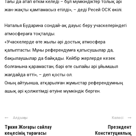
Тағы да атап өткім келеді – бұл мүмкіндіктер толық әрі
жан-жақты қамтамасыз етілді», – деді Ресей ОСК өкілі.
Наталья Бударина сондай-ақ дауыс беру учаскелеріндегі
атмосфераға тоқталды.
«Учаскелерде өте жылы әрі достық атмосфера
қалыптасты. Мұны референдумға қатысушылар да,
бақылаушылар да байқады. Кейбір жерлерде кезек
болғанына қарамастан, бәрі өте сыпайы әрі ұйымшыл
жағдайда өтті», – деп қосты ол.
Оның айтуынша, атқарылған жұмыстар референдумның
ашық әрі қолжетімді өтуіне мүмкіндік берген.
Алдыңғы
Келесі
Түркия Жоғары сайлау
Президент
кеңесінің төрағасы
Конституциялық