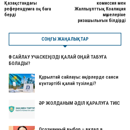
Қазақстандағы
комиссия мен
референдумға оң баға
Жалпыұлттық Коалиция
берді
мүшелеріне
ризашылығын білдірді
СОҢҒЫ ЖАҢАЛЫҚТАР
ӨЗ САЙЛАУ УЧАСКЕҢІЗДІ ҚАЛАЙ ОҢАЙ ТАБУҒА
БОЛАДЫ?
Құрылтай сайлауы: өңірлерде саяси
күнтәртібі қалай түзіледі?
ӘР ЖОЛДАНЫМ ӘДІЛ ҚАРАЛУҒА ТИІС
Осознанный выбор – вклад в