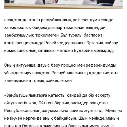
Қазақстанда өткен республикалық референдум кезінде
халықаралық бақылаушылар тарапынан ешқандай
заңбұзушылық тіркелмеген. Бұл туралы баспасөз
конференциясында Ресей Федерациясы Орталық сайлау
комиссиясының хатшысы Наталья Бударина мәлімдеді.
Оның айтуынша, дауыс беру процесі мен референдумды
ұйымдастыру Қазақстан Республикасының қолданыстағы
заңнамасына толық сәйкес өткен.
«Заңбұзушылықтарға қатысты қандай да бір ескерту
айтуға негіз жоқ. Өйткені барлық рәсімдер Қазақстан
Республикасының заңнамасына сәйкес жүргізілді. Мұны өз
көзіңмен көргенде анық байқайсың. Шын мәнінде, мұның
артында Орталық комиссияның басшылығымен жұмыс