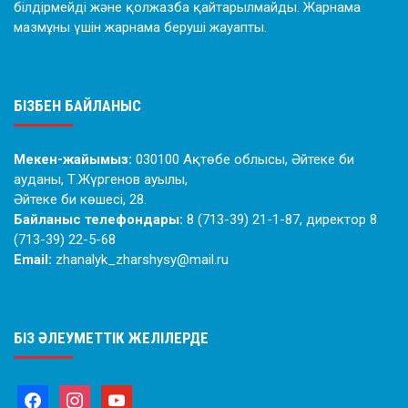
білдірмейді және қолжазба қайтарылмайды. Жарнама
мазмұны үшін жарнама беруші жауапты.
БІЗБЕН БАЙЛАНЫС
Мекен-жайымыз:
030100 Ақтөбе облысы, Әйтеке би
ауданы, Т.Жүргенов ауылы,
Әйтеке би көшесі, 28.
Байланыс телефондары:
8 (713-39) 21-1-87, директор 8
(713-39) 22-5-68
Email:
zhanalyk_zharshysy@mail.ru
БІЗ ӘЛЕУМЕТТІК ЖЕЛІЛЕРДЕ