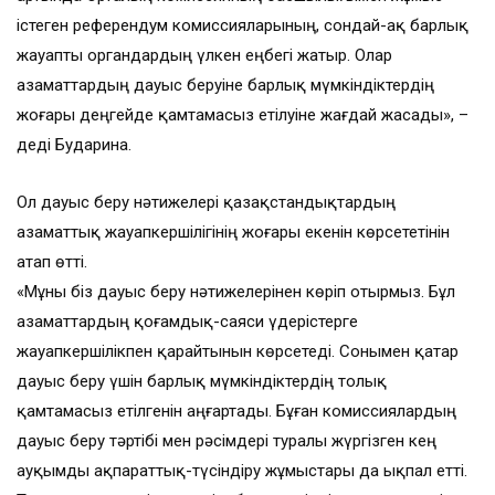
істеген референдум комиссияларының, сондай-ақ барлық
жауапты органдардың үлкен еңбегі жатыр. Олар
азаматтардың дауыс беруіне барлық мүмкіндіктердің
жоғары деңгейде қамтамасыз етілуіне жағдай жасады», –
деді Бударина.
Ол дауыс беру нәтижелері қазақстандықтардың
азаматтық жауапкершілігінің жоғары екенін көрсететінін
атап өтті.
«Мұны біз дауыс беру нәтижелерінен көріп отырмыз. Бұл
азаматтардың қоғамдық-саяси үдерістерге
жауапкершілікпен қарайтынын көрсетеді. Сонымен қатар
дауыс беру үшін барлық мүмкіндіктердің толық
қамтамасыз етілгенін аңғартады. Бұған комиссиялардың
дауыс беру тәртібі мен рәсімдері туралы жүргізген кең
ауқымды ақпараттық-түсіндіру жұмыстары да ықпал етті.