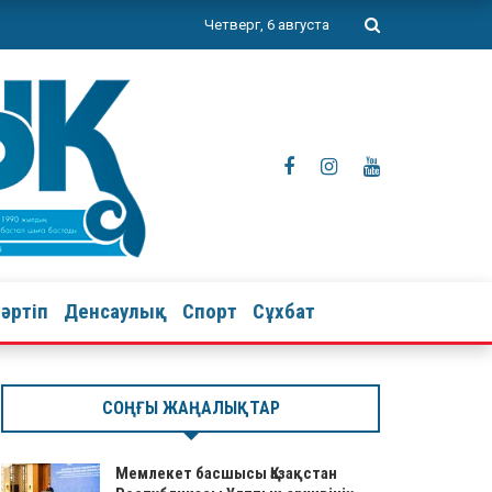
Четверг, 6 августа
тәртіп
Денсаулық
Спорт
Сұхбат
СОҢҒЫ ЖАҢАЛЫҚТАР
Мемлекет басшысы Қазақстан