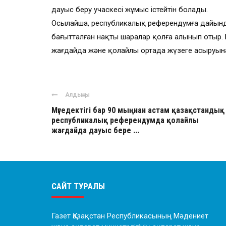
дауыс беру учаскесі жұмыс істейтін болады.
Осылайша, республикалық референдумға дайынд
бағытталған нақты шаралар қолға алынып отыр. 
жағдайда және қолайлы ортада жүзеге асыруына
Алдыңғы
Мүгедектігі бар 90 мыңнан астам қазақстандық
республикалық референдумда қолайлы
жағдайда дауыс бере ...
САЙТ ТУРАЛЫ
Газет Қазақстан Республикасының Мәдениет