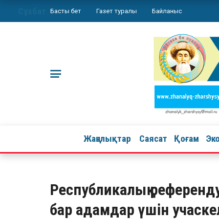
Сұхбат
Басты бет
Газет туралы
Байланыс
Жаңалықтар
Саясат
Қоғам
Эк
Республикалық референду
бар адамдар үшін учаскел