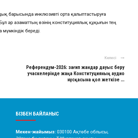
ық барысында инклюзивті орта қалыптастыруға
Бұл әр азаматтың өзінің конституциялық құқығын тең
 мүмкіндік береді.
Келесі
Референдум-2026: зағип жандар дауыс беру
учаскелерінде жаңа Конституцияның аудио
нұсқасына қол жеткізе ...
БІЗБЕН БАЙЛАНЫС
Мекен-жайымыз:
030100 Ақтөбе облысы,