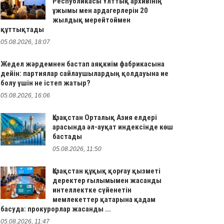
Республикасы Ұлттық архивінің
ұжымы мен ардагерлерін 20
жылдық мерейтоймен
құттықтады
05.08.2026, 18:07
Жедел жәрдемнен бастап аяқкиім фабрикасына
дейін: партиялар сайлаушылардың қолдауына ие
болу үшін не істеп жатыр?
05.08.2026, 16:06
Қазақстан Орталық Азия елдері
арасында әл-ауқат индексінде көш
бастады
05.08.2026, 11:50
Қазақстан құқық қорғау қызметі
деректер ғылымымен жасанды
интеллектке сүйенетін
мемлекеттер қатарына қадам
басуда: прокурорлар жасанды ...
05.08.2026, 11:47