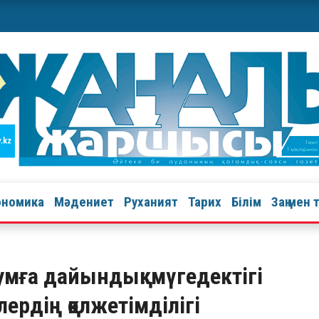
ономика
Мәдениет
Руханият
Тарих
Білім
Заң мен 
мға дайындық: мүгедектігі
ердің қолжетімділігі