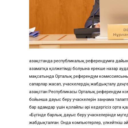
Қазақстанда республикалық референдумға дайын
азаматқа қолжетімді болуына ерекше назар ау
мақсатында Орталық референдум комиссиясының
сапарлар жасап, учаскелердің жабдықталу деңгей
Қазақстан Республикасы Орталық референдум ко
бойынша дауыс беру учаскелерін заңнама талаптар
бар адамдар үшін қолайлы әрі кедергісіз орта 
«Бүгінде барлық дауыс беру учаскелерінде мүгед
жабдықталған. Онда компьютерлер, үлкейткіш ә