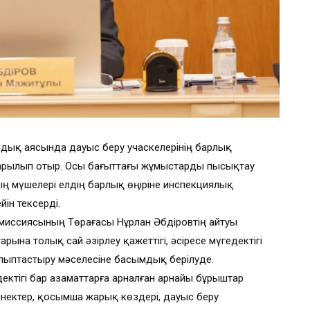
дық аясында дауыс беру учаскелерінің барлық
дарылып отыр. Осы бағыттағы жұмыстарды пысықтау
 мүшелері елдің барлық өңіріне инспекциялық
ін тексерді.
миссиясының Төрағасы Нұрлан Әбдіровтің айтуы
ына толық сай әзірлеу қажеттігі, әсіресе мүгедектігі
қалыптастыру мәселесіне басымдық берілуде.
ектігі бар азаматтарға арналған арнайы бұрыштар
йнектер, қосымша жарық көздері, дауыс беру