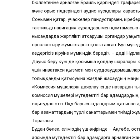
бюллетеніне арналған Брайль қарпіндегі трафар
және орыс тілдеріндегі аудио нұсқалары қараст
Сонымен қатар, учаскелер пандустармен, кіребері
тактильді навигация құралдарымен қамтамасыз 
нысандарда жергілікті атқарушы органдар уақы
орналастыру жұмыстарын қолға алған. Бұл мүгед
кедергісіз кіруіне мүмкіндік береді», – деді Нұрл
Дауыс беру күні де қосымша қолдау шаралары қа
үшін инватакси қызметі мен сурдоаудармашыла
толыққанды қатысуына жағдай жасаудың маңызд
«Комиссия мүшелерін даярлау ісі де назардан ты
комиссия мүшелері мүгедектігі бар адамдардың 
оқытудан өтті. Оқу барысында қарым-қатынас әд
бар азаматтардың түрлі санаттарымен тиімді жұмыс
Төрағасы.
Бұдан бөлек, еліміздің үш өңірінде – Ақтөбе, Қ
аясында мүгедектігі бар адамдарға арналған жаң