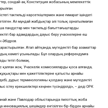
еттер, сондай-ақ Конституция жобасының мемлекеттік
ырылған.
стегі тактильді көрсеткіштермен және ғимарат ішіндегі
етілген. Ал мұндай жабдықтар әлі толық орнатылмаған
тша пандустар мен тактильді бағыттағыштарды
ектігі бар адамдардың дауыс беру учаскелеріне еш
ан Әбідров.
растырылған. Атап айтқанда, мүгедектігі бар азаматтар
рдың көмегі ұсынылады. Бұл олардың референдумға
ы тетігі болмақ.
с қалған жоқ. Учаскелік комиссияларды қоса алғанда,
құқықтары мен қажеттіліктеріне қатысты арнайы
ебі, дұрыс терминологияны қолдану және мүгедектігі
 істеу ерекшеліктері кеңінен түсіндірілді», – деді ОРК
останай және Павлодар облыстарында пилоттық жоба
а инновациялық шешімдер енгізілген бір-бірден арнайы