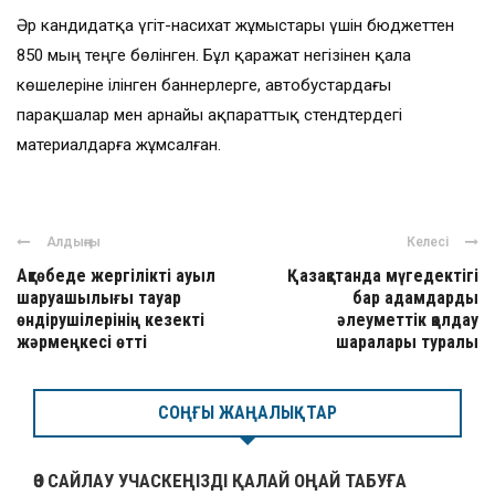
Әр кандидатқа үгіт-насихат жұмыстары үшін бюджеттен
850 мың теңге бөлінген. Бұл қаражат негізінен қала
көшелеріне ілінген баннерлерге, автобустардағы
парақшалар мен арнайы ақпараттық стендтердегі
материалдарға жұмсалған.
Алдыңғы
Келесі
Ақтөбеде жергілікті ауыл
Қазақстанда мүгедектігі
шаруашылығы тауар
бар адамдарды
өндірушілерінің кезекті
әлеуметтік қолдау
жәрмеңкесі өтті
шаралары туралы
СОҢҒЫ ЖАҢАЛЫҚТАР
ӨЗ САЙЛАУ УЧАСКЕҢІЗДІ ҚАЛАЙ ОҢАЙ ТАБУҒА