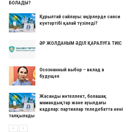
БОЛАДЫ?
Құрылтай сайлауы: өңірлерде саяси
күнтәртібі қалай түзіледі?
ӘР ЖОЛДАНЫМ ӘДІЛ ҚАРАЛУҒА ТИІС
Осознанный выбор – вклад в
будущее
Жасанды интеллект, болашақ
мамандықтар және ауылдағы
кадрлар: партиялар теледебатта нені
талқылады