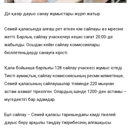
Дәл қазір дауыс санау жұмыстары жүріп жатыр.
Семей қаласында алғаш рет өткен әкім сайлауы өз мәресіне
жетті. Барлық сайлау учаскелері кешкі сағат 20:00-де
жабылды. Осыдан кейін сайлау комиссиялары
бюллетеньдерді санауға кірісті.
Қала бойынша барлығы 128 сайлау учаскесі жұмыс істеді.
Тиісті аумақтық сайлау комиссиясының ресми мәліметінше,
Семей қаласының сайлаушылар тізімінде 220 мыңнан
астам азамат тіркелген. Олардың ішінде 1200-ден астамы –
мүгедектігі бар адамдар.
Бұл сайлау – Семей қаласы тарихындағы әкімді тікелей
дауыс беру арқылы таңдау тәжірибесінің алғашқысы.