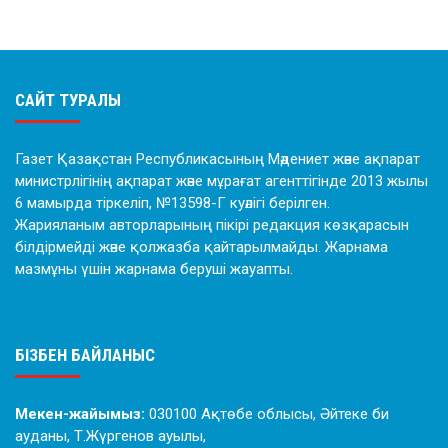
САЙТ ТУРАЛЫ
Газет Қазақстан Республикасының Мәдениет және ақпарат
министрлігінің ақпарат және мұрағат агенттігінде 2013 жылы
6 мамырда тіркеліп, №13598-Г куәлігі берілген.
Жарияланым авторларының пікірі редакция көзқарасын
білдірмейді және қолжазба қайтарылмайды. Жарнама
мазмұны үшін жарнама беруші жауапты.
БІЗБЕН БАЙЛАНЫС
Мекен-жайымыз:
030100 Ақтөбе облысы, Әйтеке би
ауданы, Т.Жүргенов ауылы,