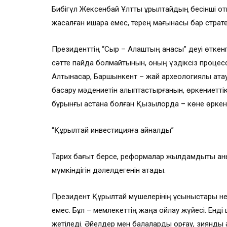
Бибігүл Жексенбай Ұлттық құрылтайдың бесінші 
жасалған ишара емес, терең мағынасы бар стратег
Президенттің “Сыр – Алаштың анасы” деуі өткенге
сәтте пайда болмайтынын, оның үздіксіз процесс 
Алтынасар, Баршынкент – жай археологиялық атаула
басқару мәдениетін қалыптастырғанын, өркениеттік
бұрынғы астана болған Қызылорда – көне өркениет 
“Құрылтай инвестицияға айналды”
Тарих бағыт берсе, реформалар жылдамдықты анық
мүмкіндігін дәлелдегенін атады.
Президент Құрылтай мүшелерінің ұсыныстары негі
емес. Бұл – мемлекеттің жаңа ойлау жүйесі. Енді 
жетіледі. Әйелдер мен балаларды қорғау, зиянды 