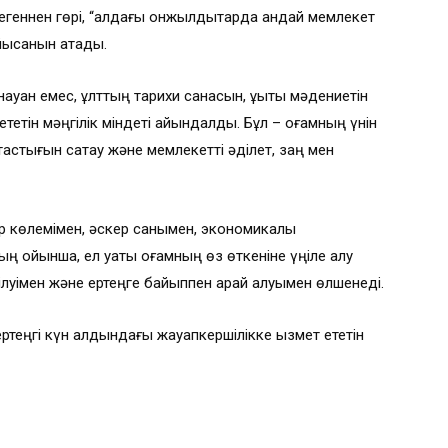
 дегеннен гөрі, “алдағы онжылдықтарда қандай мемлекет
йысқанын атады.
қан емес, ұлттың тарихи санасын, құқықтық мәдениетін
етін мәңгілік міндеті айқындалды. Бұл – қоғамның үнін
астығын сақтау және мемлекетті әділет, заң мен
р көлемімен, әскер санымен, экономикалық
ың ойынша, ел қуаты қоғамның өз өткеніне үңіле алу
 білуімен және ертеңге байыппен қарай алуымен өлшенеді.
 ертеңгі күн алдындағы жауапкершілікке қызмет ететін