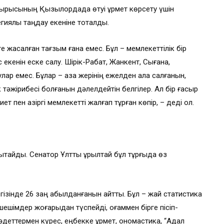
отырысының Қызылордада өтуі құрмет көрсету үшін
иялық таңдау екеніне тоқталды.
 жасалған тағзым ғана емес. Бұл – мемлекеттілік бір
екенін еске салу. Шірік-Рабат, Жанкент, Сығанақ,
р емес. Бұлар – қазақ жерінің ежелден қала салғанын,
 тәжірибесі болғанын дәлелдейтін белгілер. Ал бір ғасыр
пен қазіргі мемлекетті жалғап тұрған көпір, – деді ол.
тайды. Сенатор Ұлттық құрылтай бұл тұрғыда өз
зінде 26 заң қабылданғанын айтты. Бұл – жай статистика
шешімдер жоғарыдан түспейді, қоғаммен бірге пісіп-
әдеттермен күрес, еңбекке құрмет, ономастика, “Адал