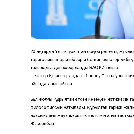
20 қаңтарда Ұлттық құрылтай соңғы рет өтіп, жұмы
төрағасының орынбасары болған сенатор Бибігү
талқылады, деп хабарлайды BAQ.KZ тілшісі.
Сенатор Қызылордадағы басқосу Ұлттық құрылтай
айқындағанын айтты.
Бұл жолғы Құрылтай өткен кезеңнің нәтижесін тара
философиясын нақтылады. Құрылтай тарихи жады
арасындағы жауапкершілік келісімін қалыптастырат
Жексенбай.