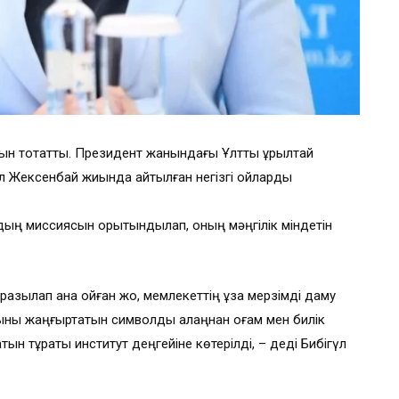
сын тоқтатты. Президент жанындағы Ұлттық құрылтай
л Жексенбай жиында айтылған негізгі ойларды
дың миссиясын қорытындылап, оның мәңгілік міндетін
зылап қана қойған жоқ, мемлекеттің ұзақ мерзімді даму
ны жаңғыртатын символдық алаңнан қоғам мен билік
ын тұрақты институт деңгейіне көтерілді, – деді Бибігүл