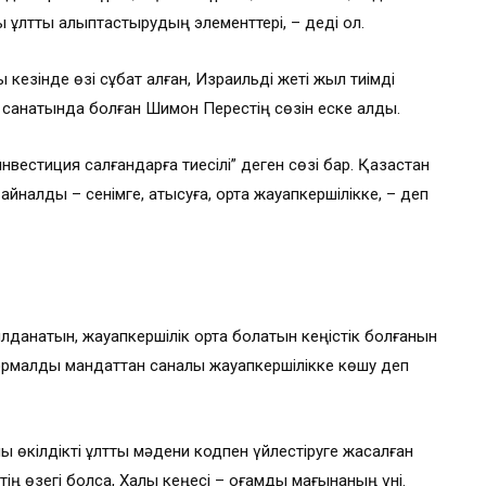
 ұлтты қалыптастырудың элементтері, – деді ол.
кезінде өзі сұқбат алған, Израильді жеті жыл тиімді
р санатында болған Шимон Перестің сөзін еске алды.
инвестиция салғандарға тиесілі” деген сөзі бар. Қазақстан
алды – сенімге, қатысуға, ортақ жауапкершілікке, – деп
лданатын, жауапкершілік ортақ болатын кеңістік болғанын
і формалды мандаттан саналы жауапкершілікке көшу деп
 өкілдікті ұлттық мәдени кодпен үйлестіруге жасалған
ң өзегі болса, Халық кеңесі – қоғамдық мағынаның үні.