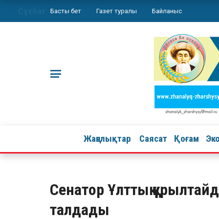
Сұхбат
Басты бет
Газет туралы
Байланыс
Жаңалықтар
Саясат
Қоғам
Эк
Сенатор Ұлттық құрылтай
талдады