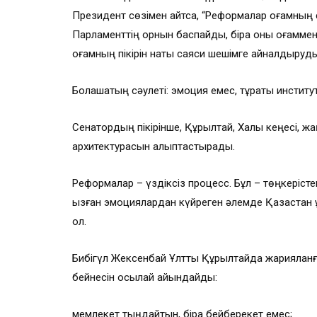
Президент сөзімен айтсақ, “Реформалар қоғамның 
Парламенттің орнын баспайды, бірақ оны қоғамме
қоғамның пікірін нақты саяси шешімге айналдыруд
Болашақтың сәулеті: эмоция емес, тұрақты институ
Сенатордың пікірінше, Құрылтай, Халық кеңесі, жа
архитектурасын қалыптастырады.
Реформалар – үздіксіз процесс. Бұл – төңкерісте
қызған эмоциялардан күйреген әлемде Қазақстан ұз
ол.
Бибігүл Жексенбай Ұлттық Құрылтайда жариялан
бейнесін осылай айқындайды:
мемлекет тыңдайтын, бірақ бейберекет емес;