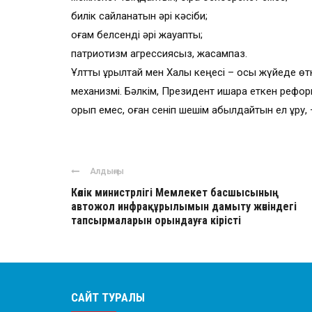
билік сайланатын әрі кәсіби;
қоғам белсенді әрі жауапты;
патриотизм агрессиясыз, жасампаз.
Ұлттық құрылтай мен Халық кеңесі – осы жүйеде ө
механизмі. Бәлкім, Президент ишара еткен рефор
қорқып емес, оған сеніп шешім қабылдайтын ел құру
Алдыңғы
Көлік министрлігі Мемлекет басшысының
автожол инфрақұрылымын дамыту жөніндегі
тапсырмаларын орындауға кірісті
САЙТ ТУРАЛЫ