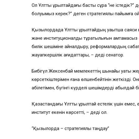
Ол Ұлттық құрылтайдағы басты сұрақ “не істедік?”
болуымыз керек?” деген стратегиялық пайымға о
Қызылордада Ұлттық құрылтайдың уақытша саяси нау
және институционалдық тұрақтылығын қамтамасыз ет
билік шешіміне айналдыру, реформалардың сабақт
жауапкершілік қағидаттары, – деді сенатор.
Бибігүл Жексенбай мемлекеттің шынайы қуаты же
көрсеткіштерімен ғана өлшенбейтінін жеткізді. Он
қабілетімен, бүгінгі күрделі шешімдерді қабылдай
Қазақстандағы Ұлттық құрылтай естелік үшін емес,
институт екенін көрсетті, – деді ол.
“Қызылорда – стратегиялық таңдау”