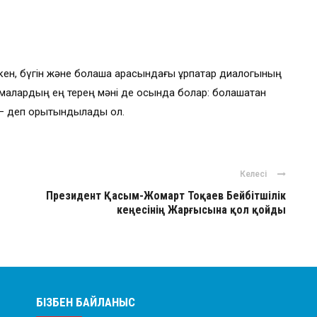
ткен, бүгін және болашақ арасындағы ұрпақтар диалогының
малардың ең терең мәні де осында болар: болашақтан
, – деп қорытындылады ол.
Келесі
Президент Қасым-Жомарт Тоқаев Бейбітшілік
кеңесінің Жарғысына қол қойды
БІЗБЕН БАЙЛАНЫС