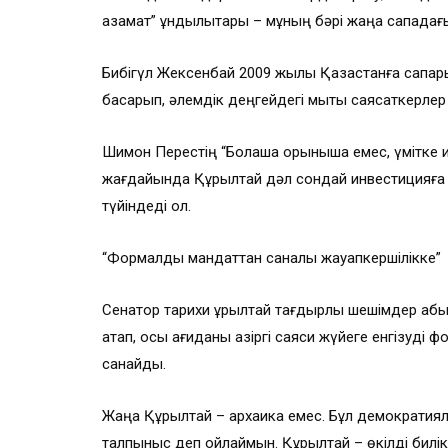
азамат” құндылықтары – мұның бәрі жаңа сападағы
Бибігүл Жексенбай 2009 жылы Қазақстанға сапары 
басқарып, әлемдік деңгейдегі мықты саясаткерле
Шимон Перестің “Болашақ қорқынышқа емес, үмітке 
жағдайында Құрылтай дәл сондай инвестицияға айн
түйіндеді ол.
“Формалды мандаттан саналы жауапкершілікке”
Сенатор тарихи құрылтай тағдырлы шешімдер қабы
атап, осы қағиданы қазіргі саяси жүйеге енгізуд
санайды.
Жаңа Құрылтай – архаика емес. Бұл демократиялық
талпыныс деп ойлаймын. Құрылтай – өкілді билікті