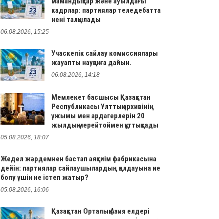
мамандықтар және ауылдағы
кадрлар: партиялар теледебатта
нені талқылады
06.08.2026, 15:25
Учаскелік сайлау комиссиялары
жауапты науқанға дайын.
06.08.2026, 14:18
Мемлекет басшысы Қазақстан
Республикасы Ұлттық архивінің
ұжымы мен ардагерлерін 20
жылдық мерейтоймен құттықтады
05.08.2026, 18:07
Жедел жәрдемнен бастап аяқкиім фабрикасына
дейін: партиялар сайлаушылардың қолдауына ие
болу үшін не істеп жатыр?
05.08.2026, 16:06
Қазақстан Орталық Азия елдері