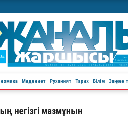
ономика
Мәдениет
Руханият
Тарих
Білім
Заң мен 
дың негізгі мазмұнын