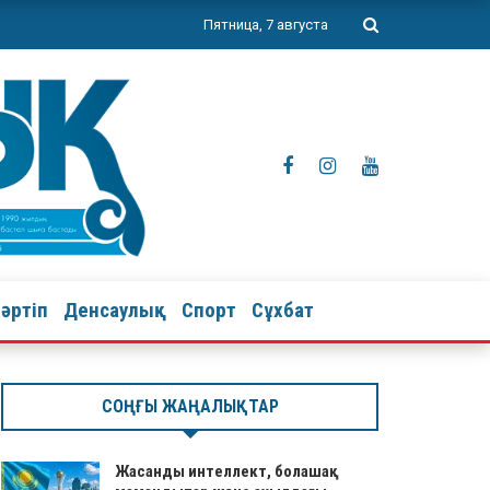
Пятница, 7 августа
тәртіп
Денсаулық
Спорт
Сұхбат
СОҢҒЫ ЖАҢАЛЫҚТАР
Жасанды интеллект, болашақ