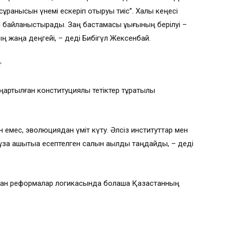
сұранысын үнемі ескеріп отыруы тиіс”. Халық кеңесі
н байланыстырады. Заң бастамасы құқығының берілуі –
ың жаңа деңгейі, – деді Бибігүл Жексенбай.
т
ңартылған конституциялық тетіктер тұрақтылық
н емес, эволюциядан үміт күту. Әлсіз институттар мен
ақ қашықтыққа есептелген салқын ақылды таңдайды, – деді
ған реформалар логикасында болашақ Қазақстанның