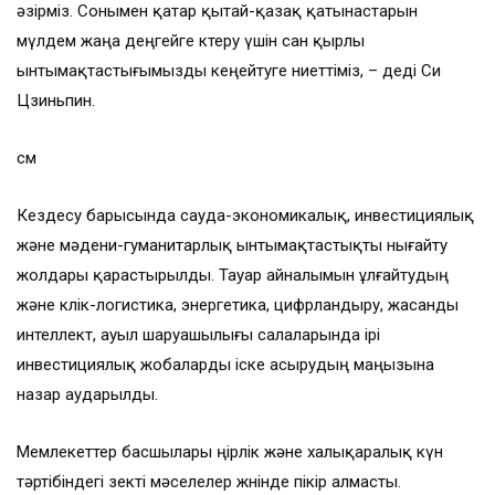
әзірміз. Сонымен қатар қытай-қазақ қатынастарын
мүлдем жаңа деңгейге көтеру үшін сан қырлы
ынтымақтастығымызды кеңейтуге ниеттіміз, – деді Си
Цзиньпин.
см
Кездесу барысында сауда-экономикалық, инвестициялық
және мәдени-гуманитарлық ынтымақтастықты нығайту
жолдары қарастырылды. Тауар айналымын ұлғайтудың
және көлік-логистика, энергетика, цифрландыру, жасанды
интеллект, ауыл шаруашылығы салаларында ірі
инвестициялық жобаларды іске асырудың маңызына
назар аударылды.
Мемлекеттер басшылары өңірлік және халықаралық күн
тәртібіндегі өзекті мәселелер жөнінде пікір алмасты.