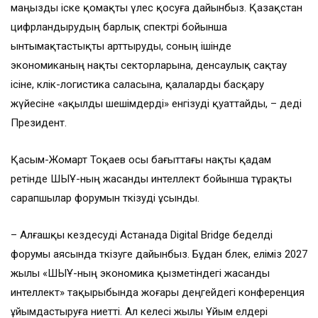
маңызды іске қомақты үлес қосуға дайынбыз. Қазақстан
цифрландырудың барлық спектрі бойынша
ынтымақтастықты арттыруды, соның ішінде
экономиканың нақты секторларына, денсаулық сақтау
ісіне, көлік-логистика саласына, қалаларды басқару
жүйесіне «ақылды шешімдерді» енгізуді қуаттайды, – деді
Президент.
Қасым-Жомарт Тоқаев осы бағыттағы нақты қадам
ретінде ШЫҰ-ның жасанды интеллект бойынша тұрақты
сарапшылар форумын өткізуді ұсынды.
– Алғашқы кездесуді Астанада Digital Bridge беделді
форумы аясында өткізуге дайынбыз. Бұдан бөлек, еліміз 2027
жылы «ШЫҰ-ның экономика қызметіндегі жасанды
интеллект» тақырыбында жоғары деңгейдегі конференция
ұйымдастыруға ниетті. Ал келесі жылы Ұйым елдері