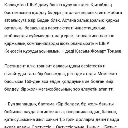
Қазақстан ШЫҰ даму банкін құру жөніндегі Қытайдың
бастамасына қолдау білдіріп, аталған перспективті жобаға
атсалысуға әзір. Бұдан бөлек, Астана халықаралық қаржы
орталығы базасында перспективті инвестициялық
жобаларды сүйемелдеп, заңгерлік, консалтингтік және
қаржылық компанияларды шоғырландыратын ШЫҰ
Кеңсесін құруды ұсынамын, – деді Қасым-Жомарт Тоқаев.
Президент көлік-транзит саласындағы серіктестікті
нығайтуды тағы бір басымдық ретінде атады. Мемлекет
басшысы 150-ден аса елдің қолдауына ие болған «Бір
белдеу, бір жол» мегажобасының зор әлеуетін атап өтті.
– Бұл жаһандық бастама «Бір белдеу, бір жол» бағыты
бойынша сауда-логистикалық операциялардың барлық
қатысушысына жыл сайын 1,5 трлн долларға дейін пайда
әкеле алады. Солтүстік – Оңтүстік және Шығыс – Батыс,