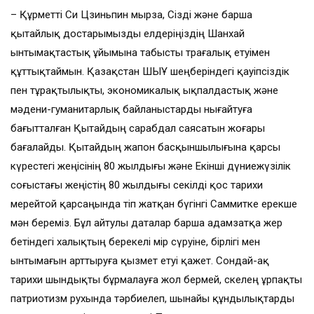
– Құрметті Си Цзиньпин мырза, Сізді және барша
қытайлық достарымызды елдеріңіздің Шанхай
ынтымақтастық ұйымына табысты төрағалық етуімен
құттықтаймын. Қазақстан ШЫҰ шеңберіндегі қауіпсіздік
пен тұрақтылықты, экономикалық ықпалдастық және
мәдени-гуманитарлық байланыстарды нығайтуға
бағытталған Қытайдың сарабдал саясатын жоғары
бағалайды. Қытайдың жапон басқыншылығына қарсы
күрестегі жеңісінің 80 жылдығы және Екінші дүниежүзілік
соғыстағы жеңістің 80 жылдығы секілді қос тарихи
мерейтой қарсаңында өтіп жатқан бүгінгі Саммитке ерекше
мән береміз. Бұл айтулы даталар барша адамзатқа жер
бетіндегі халықтың берекелі өмір сүруіне, бірлігі мен
ынтымағын арттыруға қызмет етуі қажет. Сондай-ақ
тарихи шындықты бұрмалауға жол бермей, өскелең ұрпақты
патриотизм рухында тәрбиелеп, шынайы құндылықтарды