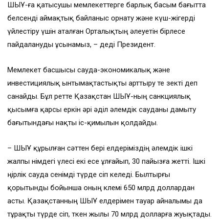
ШЫҰ-ға қатысушы мемлекеттерге барлық басым бағытта
белсенді аймақтық байланыс орнату және күш-жігерді
үйлестіру үшін аталған Орталықтың әлеуетін бірлесе
пайдалануды ұсынамыз, – деді Президент.
Мемлекет басшысы сауда-экономикалық және
инвестициялық ынтымақтастықты арттыру өте өзекті деп
санайды. Бұл ретте Қазақстан ШЫҰ-ның санкциялық
қысымға қарсы еркін әрі әділ әлемдік сауданы дамыту
бағытындағы нақты іс-қимылын қолдайды.
– ШЫҰ құрылған сәттен бері елдеріміздің әлемдік ішкі
жалпы өнімдегі үлесі екі есе ұлғайып, 30 пайызға жетті. Ішкі
өңірлік сауда сенімді түрде өсіп келеді. Былтырғы
қорытынды бойынша оның көлемі 650 млрд доллардан
асты. Қазақстанның ШЫҰ елдерімен тауар айналымы да
тұрақты түрде өсіп, өткен жылы 70 млрд долларға жуықтады.