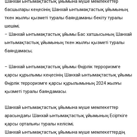
Шанхай ынтымақтастық ұйымына мүше мемлекеттер
басшылары кеңесінің Шанхай ынтымақтастық ұйымының
өткен жылғы қызметі туралы баяндаманы бекіту туралы
шешімі;
– Шанхай ынтымақтастық ұйымы Бас хатшысының Шанхай
ынтымақтастық ұйымының өткен жылғы қызметі туралы
баяндамасы;
– Шанхай ынтымақтастық ұйымы Өңірлік терроризмге
қарсы құрылымы кеңесінің Шанхай ынтымақтастық ұйымы
Өңірлік терроризмге қарсы құрылымының 2024 жылғы
қызметі туралы баяндамасы.
Шанхай ынтымақтастық ұйымына мүше мемлекеттер
арасындағы Шанхай ынтымақтастық ұйымының Есірткіге
қарсы орталығы туралы келісімі;
Шанхай ынтымақтастық ұйымына мүше мемлекеттердің