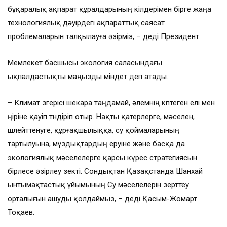
бұқаралық ақпарат құралдарының өкілдерімен бірге жаңа
технологиялық дәуірдегі ақпараттық саясат
проблемаларын талқылауға әзірміз, – деді Президент.
Мемлекет басшысы экология саласындағы
ықпалдастықты маңызды міндет деп атады.
– Климат өзгерісі шекара таңдамай, әлемнің көптеген елі мен
өңіріне қауіп төндіріп отыр. Нақты қатерлерге, мәселен,
шөлейттенуге, құрғақшылыққа, су қоймаларының
тартылуына, мұздықтардың еруіне және басқа да
экологиялық мәселелерге қарсы күрес стратегиясын
бірлесе әзірлеу өзекті. Сондықтан Қазақстанда Шанхай
ынтымақтастық ұйымының Су мәселелерін зерттеу
орталығын ашуды қолдаймыз, – деді Қасым-Жомарт
Тоқаев.