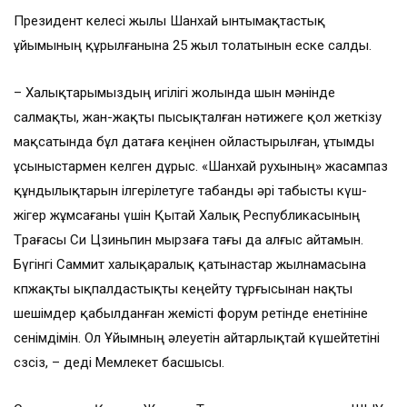
Президент келесі жылы Шанхай ынтымақтастық
ұйымының құрылғанына 25 жыл толатынын еске салды.
– Халықтарымыздың игілігі жолында шын мәнінде
салмақты, жан-жақты пысықталған нәтижеге қол жеткізу
мақсатында бұл датаға кеңінен ойластырылған, ұтымды
ұсыныстармен келген дұрыс. «Шанхай рухының» жасампаз
құндылықтарын ілгерілетуге табанды әрі табысты күш-
жігер жұмсағаны үшін Қытай Халық Республикасының
Төрағасы Си Цзиньпин мырзаға тағы да алғыс айтамын.
Бүгінгі Саммит халықаралық қатынастар жылнамасына
көпжақты ықпалдастықты кеңейту тұрғысынан нақты
шешімдер қабылданған жемісті форум ретінде енетініне
сенімдімін. Ол Ұйымның әлеуетін айтарлықтай күшейтетіні
сөзсіз, – деді Мемлекет басшысы.