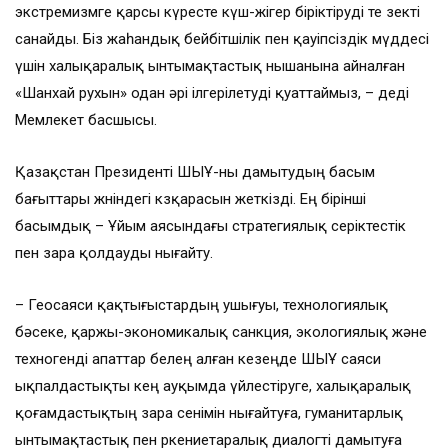
экстремизмге қарсы күресте күш-жігер біріктіруді өте өзекті
санайды. Біз жаһандық бейбітшілік пен қауіпсіздік мүддесі
үшін халықаралық ынтымақтастық нышанына айналған
«Шанхай рухын» одан әрі ілгерілетуді қуаттаймыз, – деді
Мемлекет басшысы.
Қазақстан Президенті ШЫҰ-ны дамытудың басым
бағыттары жөніндегі көзқарасын жеткізді. Ең бірінші
басымдық – Ұйым аясындағы стратегиялық серіктестік
пен өзара қолдауды нығайту.
– Геосаяси қақтығыстардың ушығуы, технологиялық
бәсеке, қаржы-экономикалық санкция, экологиялық және
техногенді апаттар белең алған кезеңде ШЫҰ саяси
ықпалдастықты кең ауқымда үйлестіруге, халықаралық
қоғамдастықтың өзара сенімін нығайтуға, гуманитарлық
ынтымақтастық пен өркениетаралық диалогті дамытуға