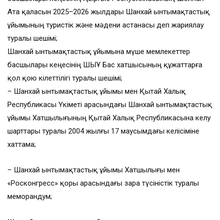
Ата қаласын 2025–2026 жылдары Шанхай ынтымақтастық
ұйымының туристік және мәдени астанасы деп жариялау
туралы шешімі;
Шанхай ынтымақтастық ұйымына мүше мемлекеттер
басшылары кеңесінің ШЫҰ Бас хатшысының құжаттарға
қол қою өкілеттілігі туралы шешімі;
– Шанхай ынтымақтастық ұйымы мен Қытай Халық
Республикасы Үкіметі арасындағы Шанхай ынтымақтастық
ұйымы Хатшылығының Қытай Халық Республикасына келу
шарттары туралы 2004 жылғы 17 маусымдағы келісіміне
хаттама;
– Шанхай ынтымақтастық ұйымы Хатшылығы мен
«Росконгресс» қоры арасындағы өзара түсіністік туралы
меморандум;