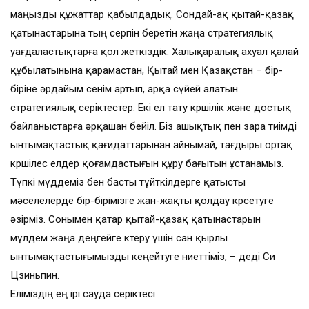
маңызды құжаттар қабылдадық. Сондай-ақ қытай-қазақ
қатынастарына тың серпін беретін жаңа стратегиялық
уағдаластықтарға қол жеткіздік. Халықаралық ахуал қалай
құбылатынына қарамастан, Қытай мен Қазақстан – бір-
біріне әрдайым сенім артып, арқа сүйей алатын
стратегиялық серіктестер. Екі ел тату көршілік және достық
байланыстарға әрқашан бейіл. Біз ашықтық пен өзара тиімді
ынтымақтастық қағидаттарынан айнымай, тағдыры ортақ
көршілес елдер қоғамдастығын құру бағытын ұстанамыз.
Түпкі мүддеміз бен басты түйткілдерге қатысты
мәселелерде бір-бірімізге жан-жақты қолдау көрсетуге
әзірміз. Сонымен қатар қытай-қазақ қатынастарын
мүлдем жаңа деңгейге көтеру үшін сан қырлы
ынтымақтастығымызды кеңейтуге ниеттіміз, – деді Си
Цзиньпин.
Еліміздің ең ірі сауда серіктесі