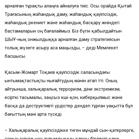
арналған тұрақты алаңға айналуға тиіс. Осы орайда Қытай
Төрағасының жаһандық даму, жаһандық қауіпсіздік,
жаһандық өркениет және жаһандық басқару жөніндегі
бастамаларын оң бағалаймыз. Біз бүгін қабылдайтын
ШЫҰ-ның онжылдыққа арналған даму стратегиясын
толық жүзеге асыру аса маңызды, – деді Мемлекет
басшысы.
Қасым-Жомарт Тоқаев қауіпсіздік саласындағы
ынтымақтастықты нығайтудың мәнін атап өтті. Оның
айтуынша, халықаралық терроризм, діни экстремизм,
есірткі тасымалы, заңсыз көші-қон, киберқылмыс және
басқа да деструктивті үрдістер дендеп тұрған уақытта бұл
бағыттың мәні арта түседі.
– Халықаралық қауіпсіздікке төнген мұндай сын-қатерлерге,
соның ішінде «үш зұлымдыққа» қарсы бірлесіп қана