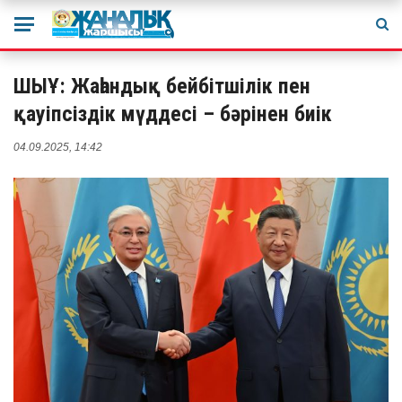
ШЫҰ: Жаһандық бейбітшілік пен
қауіпсіздік мүддесі – бәрінен биік
04.09.2025, 14:42