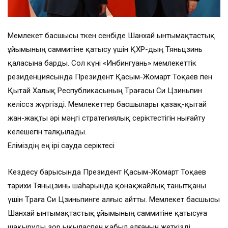
Мемлекет басшысы өткен сенбіде Шанхай ынтымақтастық
ұйымының саммитіне қатысу үшін ҚХР-дың Тяньцзинь
қаласына барды. Сол күні «Инбингуань» мемлекеттік
резиденциясында Президент Қасым-Жомарт Тоқаев пен
Қытай Халық Республикасының Төрағасы Си Цзиньпин
келіссөз жүргізді. Мемлекеттер басшылары қазақ-қытай
жан-жақты әрі мәңгі стратегиялық серіктестігін нығайту
келешегін талқылады.
Еліміздің ең ірі сауда серіктесі
Кездесу барысында Президент Қасым-Жомарт Тоқаев
тарихи Тяньцзинь шаһарында қонақжайлық танытқаны
үшін Төраға Си Цзиньпинге алғыс айтты. Мемлекет басшысы
Шанхай ынтымақтастық ұйымының саммитіне қатысуға
шақыруды зор ықыласпен қабыл алғанын жеткізді.