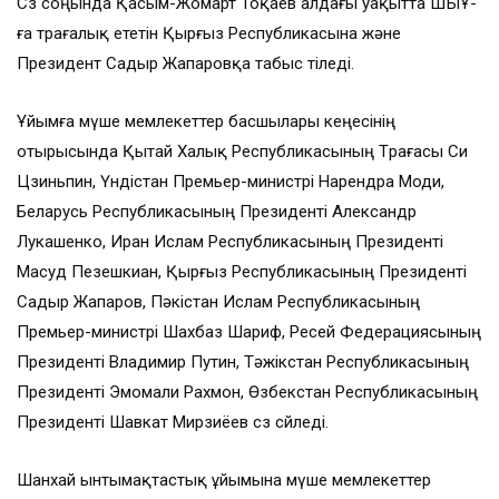
Сөз соңында Қасым-Жомарт Тоқаев алдағы уақытта ШЫҰ-
ға төрағалық ететін Қырғыз Республикасына және
Президент Садыр Жапаровқа табыс тіледі.
Ұйымға мүше мемлекеттер басшылары кеңесінің
отырысында Қытай Халық Республикасының Төрағасы Си
Цзиньпин, Үндістан Премьер-министрі Нарендра Моди,
Беларусь Республикасының Президенті Александр
Лукашенко, Иран Ислам Республикасының Президенті
Масуд Пезешкиан, Қырғыз Республикасының Президенті
Садыр Жапаров, Пәкістан Ислам Республикасының
Премьер-министрі Шахбаз Шариф, Ресей Федерациясының
Президенті Владимир Путин, Тәжікстан Республикасының
Президенті Эмомали Рахмон, Өзбекстан Республикасының
Президенті Шавкат Мирзиёев сөз сөйледі.
Шанхай ынтымақтастық ұйымына мүше мемлекеттер