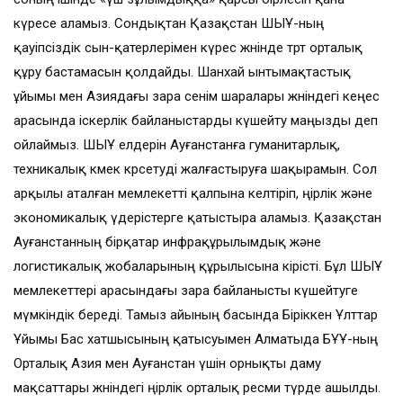
күресе аламыз. Сондықтан Қазақстан ШЫҰ-ның
қауіпсіздік сын-қатерлерімен күрес жөнінде төрт орталық
құру бастамасын қолдайды. Шанхай ынтымақтастық
ұйымы мен Азиядағы өзара сенім шаралары жөніндегі кеңес
арасында іскерлік байланыстарды күшейту маңызды деп
ойлаймыз. ШЫҰ елдерін Ауғанстанға гуманитарлық,
техникалық көмек көрсетуді жалғастыруға шақырамын. Сол
арқылы аталған мемлекетті қалпына келтіріп, өңірлік және
экономикалық үдерістерге қатыстыра аламыз. Қазақстан
Ауғанстанның бірқатар инфрақұрылымдық және
логистикалық жобаларының құрылысына кірісті. Бұл ШЫҰ
мемлекеттері арасындағы өзара байланысты күшейтуге
мүмкіндік береді. Тамыз айының басында Біріккен Ұлттар
Ұйымы Бас хатшысының қатысуымен Алматыда БҰҰ-ның
Орталық Азия мен Ауғанстан үшін орнықты даму
мақсаттары жөніндегі өңірлік орталық ресми түрде ашылды.