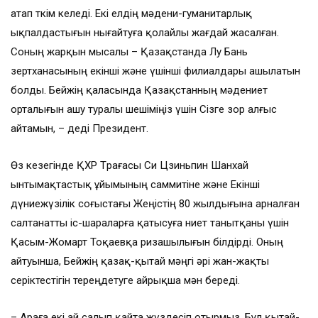
атап өткім келеді. Екі елдің мәдени-гуманитарлық
ықпалдастығын нығайтуға қолайлы жағдай жасалған.
Соның жарқын мысалы – Қазақстанда Лу Бань
зертханасының екінші және үшінші филиалдары ашылатын
болды. Бейжің қаласында Қазақстанның мәдениет
орталығын ашу туралы шешіміңіз үшін Сізге зор алғыс
айтамын, – деді Президент.
Өз кезегінде ҚХР Төрағасы Си Цзиньпин Шанхай
ынтымақтастық ұйымының саммитіне және Екінші
дүниежүзілік соғыстағы Жеңістің 80 жылдығына арналған
салтанатты іс-шараларға қатысуға ниет танытқаны үшін
Қасым-Жомарт Тоқаевқа ризашылығын білдірді. Оның
айтуынша, Бейжің қазақ-қытай мәңгі әрі жан-жақты
серіктестігін тереңдетуге айрықша мән береді.
– Араға екі ай салып қайта жүздесіп отырмыз. Бұл қытай-