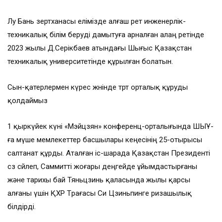
Лу Бань зертханасы елімізде алғаш рет инженерлік-
техникалық білім беруді дамытуға арналған алаң ретінде
2023 жылы Д.Серікбаев атындағы Шығыс Қазақстан
техникалық университетінде құрылған болатын.
Сын-қатерлермен күрес жөнінде төрт орталық құруды
қолдаймыз
1 қыркүйек күні «Мэйцзян» конференц-орталығында ШЫҰ-
ға мүше мемлекеттер басшылары кеңесінің 25-отырысы
салтанат құрды. Аталған іс-шарада Қазақстан Президенті
сөз сөйлеп, Саммитті жоғары деңгейде ұйымдастырғаны
және тарихы бай Тяньцзинь қаласында жылы қарсы
алғаны үшін ҚХР Төрағасы Си Цзиньпинге ризашылық
білдірді.