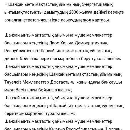
– Шанхай ынтымақтастық ұйымының Энергетикалық
ынтымақтастықты дамытудың 2030 жылға дейінгі кезеңге
арналған стратегиясын іске асырудың жол картасы;
Шанхай ынтымақтастық ұйымына мүше мемлекеттер
басшылары кеңесінің Лаос Халық Демократиялық
Республикасына Шанхай ынтымақтастық ұйымының
диалог бойынша серіктесі мәртебесін беру туралы шешімі;
Шанхай ынтымақтастық ұйымына мүше мемлекеттер
басшылары кеңесінің Шанхай ынтымақтастық ұйымының
Тәуелсіз Мемлекеттер Достастығы жанындағы байқаушы
мәртебесін алуы бойынша шешімі;
Шанхай ынтымақтастық ұйымына мүше мемлекеттер
басшылары кеңесінің «Шанхай ынтымақтастық ұйымының
серіктесі» мәртебесі туралы шешімі;
Шанхай ынтымақтастық ұйымына мүше мемлекеттер
басшылары кеңесінің Қырғыз Республикасының Шолпан-