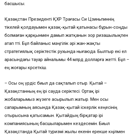
басшысы.
Қазақстан Президенті ҚХР Төрағасы Си Цзиньпиннің
тікелей қолдауымен қазақ-қытай қатынасы бұрын-соңды
болмаған қарқынмен дамып жатқанын зор ризашылықпен
атап өтті. Бұл байланыс мәңгілік әрі жан-жақты
стратегиялық серіктестік рухында нығаюда. Былтыр екі ел
арасындағы тауар айналымы 44 млрд долларға жетті. Бұл –
ең жоғары көрсеткіш.
– Осы оң үрдіс биыл да сақталып отыр. Қытай –
Қазақстанның ең ірі сауда серіктесі. Ортақ ірі
жобаларымыз жүзеге асырылып жатыр. Мен осы
сапарымның аясында Қазақ-қытай іскерлік кеңесінің
отырысына қатысамын. Қытайдың бірқатар ірі
компаниясының басшыларымен кездесемін. Биыл
Қазақстанда Қытай туризмі жылы екенін ерекше көңілмен