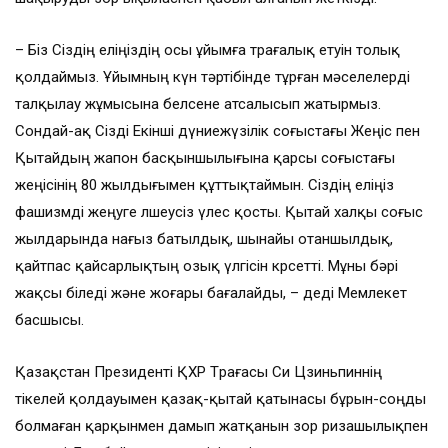
– Біз Сіздің еліңіздің осы ұйымға төрағалық етуін толық
қолдаймыз. Ұйымның күн тәртібінде тұрған мәселелерді
талқылау жұмысына белсене атсалысып жатырмыз.
Сондай-ақ Сізді Екінші дүниежүзілік соғыстағы Жеңіс пен
Қытайдың жапон басқыншылығына қарсы соғыстағы
жеңісінің 80 жылдығымен құттықтаймын. Сіздің еліңіз
фашизмді жеңуге өлшеусіз үлес қосты. Қытай халқы соғыс
жылдарында нағыз батылдық, шынайы отаншылдық,
қайтпас қайсарлықтың озық үлгісін көрсетті. Мұны бәрі
жақсы біледі және жоғары бағалайды, – деді Мемлекет
басшысы.
Қазақстан Президенті ҚХР Төрағасы Си Цзиньпиннің
тікелей қолдауымен қазақ-қытай қатынасы бұрын-соңды
болмаған қарқынмен дамып жатқанын зор ризашылықпен