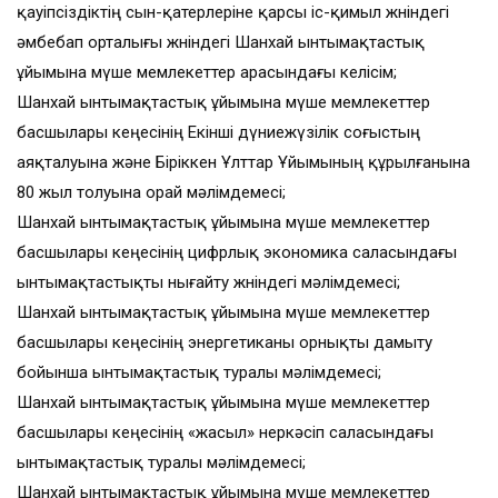
қауіпсіздіктің сын-қатерлеріне қарсы іс-қимыл жөніндегі
әмбебап орталығы жөніндегі Шанхай ынтымақтастық
ұйымына мүше мемлекеттер арасындағы келісім;
Шанхай ынтымақтастық ұйымына мүше мемлекеттер
басшылары кеңесінің Екінші дүниежүзілік соғыстың
аяқталуына және Біріккен Ұлттар Ұйымының құрылғанына
80 жыл толуына орай мәлімдемесі;
Шанхай ынтымақтастық ұйымына мүше мемлекеттер
басшылары кеңесінің цифрлық экономика саласындағы
ынтымақтастықты нығайту жөніндегі мәлімдемесі;
Шанхай ынтымақтастық ұйымына мүше мемлекеттер
басшылары кеңесінің энергетиканы орнықты дамыту
бойынша ынтымақтастық туралы мәлімдемесі;
Шанхай ынтымақтастық ұйымына мүше мемлекеттер
басшылары кеңесінің «жасыл» өнеркәсіп саласындағы
ынтымақтастық туралы мәлімдемесі;
Шанхай ынтымақтастық ұйымына мүше мемлекеттер