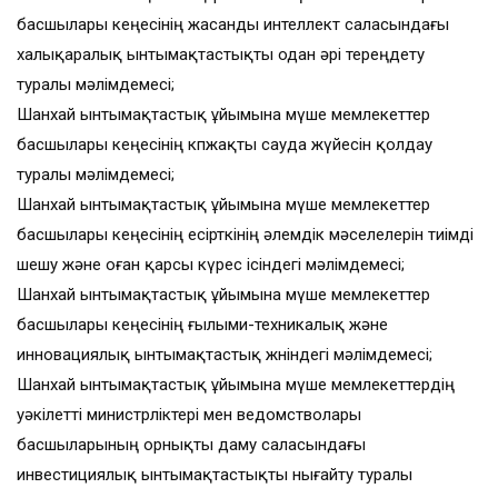
басшылары кеңесінің жасанды интеллект саласындағы
халықаралық ынтымақтастықты одан әрі тереңдету
туралы мәлімдемесі;
Шанхай ынтымақтастық ұйымына мүше мемлекеттер
басшылары кеңесінің көпжақты сауда жүйесін қолдау
туралы мәлімдемесі;
Шанхай ынтымақтастық ұйымына мүше мемлекеттер
басшылары кеңесінің есірткінің әлемдік мәселелерін тиімді
шешу және оған қарсы күрес ісіндегі мәлімдемесі;
Шанхай ынтымақтастық ұйымына мүше мемлекеттер
басшылары кеңесінің ғылыми-техникалық және
инновациялық ынтымақтастық жөніндегі мәлімдемесі;
Шанхай ынтымақтастық ұйымына мүше мемлекеттердің
уәкілетті министрліктері мен ведомстволары
басшыларының орнықты даму саласындағы
инвестициялық ынтымақтастықты нығайту туралы