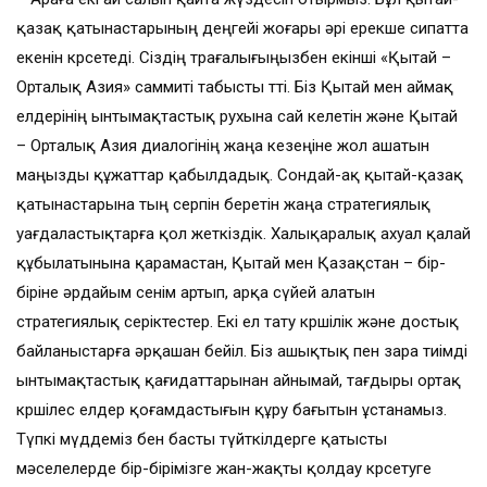
қазақ қатынастарының деңгейі жоғары әрі ерекше сипатта
екенін көрсетеді. Сіздің төрағалығыңызбен екінші «Қытай –
Орталық Азия» саммиті табысты өтті. Біз Қытай мен аймақ
елдерінің ынтымақтастық рухына сай келетін және Қытай
– Орталық Азия диалогінің жаңа кезеңіне жол ашатын
маңызды құжаттар қабылдадық. Сондай-ақ қытай-қазақ
қатынастарына тың серпін беретін жаңа стратегиялық
уағдаластықтарға қол жеткіздік. Халықаралық ахуал қалай
құбылатынына қарамастан, Қытай мен Қазақстан – бір-
біріне әрдайым сенім артып, арқа сүйей алатын
стратегиялық серіктестер. Екі ел тату көршілік және достық
байланыстарға әрқашан бейіл. Біз ашықтық пен өзара тиімді
ынтымақтастық қағидаттарынан айнымай, тағдыры ортақ
көршілес елдер қоғамдастығын құру бағытын ұстанамыз.
Түпкі мүддеміз бен басты түйткілдерге қатысты
мәселелерде бір-бірімізге жан-жақты қолдау көрсетуге