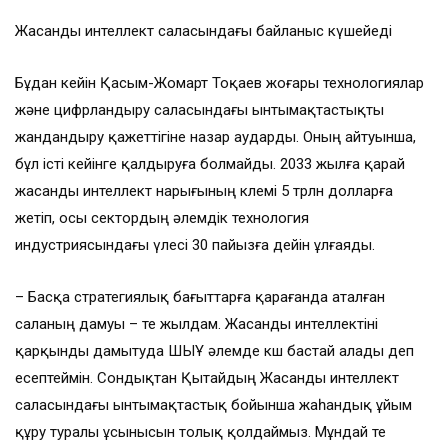
Жасанды интеллект саласындағы байланыс күшейеді
Бұдан кейін Қасым-Жомарт Тоқаев жоғары технологиялар
және цифрландыру саласындағы ынтымақтастықты
жандандыру қажеттігіне назар аударды. Оның айтуынша,
бұл істі кейінге қалдыруға болмайды. 2033 жылға қарай
жасанды интеллект нарығының көлемі 5 трлн долларға
жетіп, осы сектордың әлемдік технология
индустриясындағы үлесі 30 пайызға дейін ұлғаяды.
– Басқа стратегиялық бағыттарға қарағанда аталған
саланың дамуы – өте жылдам. Жасанды интеллектіні
қарқынды дамытуда ШЫҰ әлемде көш бастай алады деп
есептеймін. Сондықтан Қытайдың Жасанды интеллект
саласындағы ынтымақтастық бойынша жаһандық ұйым
құру туралы ұсынысын толық қолдаймыз. Мұндай өте