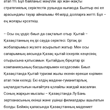
атап өтті. Бұл байланыс мәңгілік әрі жан-жақты
стратегиялық серіктестік рухында нығаюда. Былтыр екі ел
арасындағы тауар айналымы 44 млрд долларға жетті. Бұл –
ең жоғары көрсеткіш.
– Осы оң үрдіс биыл да сақталып отыр. Қытай –
Қазақстанның ең ірі сауда серіктесі. Ортақ ірі
жобаларымыз жүзеге асырылып жатыр. Мен осы
сапарымның аясында Қазақ-қытай іскерлік кеңесінің
отырысына қатысамын. Қытайдың бірқатар ірі
компаниясының басшыларымен кездесемін. Биыл
Қазақстанда Қытай туризмі жылы екенін ерекше көңілмен
атап өткім келеді. Екі елдің мәдени-гуманитарлық
ықпалдастығын нығайтуға қолайлы жағдай жасалған.
Соның жарқын мысалы – Қазақстанда Лу Бань
зертханасының екінші және үшінші филиалдары ашылатын
болды. Бейжің қаласында Қазақстанның мәдениет