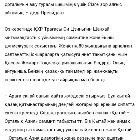
орталығын ашу туралы шешіміңіз үшін Сізге зор алғыс
айтамын, – деді Президент.
Өз кезегінде ҚХР Төрағасы Си Цзиньпин Шанхай
ынтымақтастық ұйымының саммитіне және Екінші
дүниежүзілік соғыстағы Жеңістің 80 жылдығына арналған
салтанатты іс-шараларға қатысуға ниет танытқаны үшін
Қасым-Жомарт Тоқаевқа ризашылығын білдірді. Оның
айтуынша, Бейжің қазақ-қытай мәңгі әрі жан-жақты
серіктестігін тереңдетуге айрықша мән береді.
– Араға екі ай салып қайта жүздесіп отырмыз. Бұл қытай-
қазақ қатынастарының деңгейі жоғары әрі ерекше сипатта
екенін көрсетеді. Сіздің төрағалығыңызбен екінші «Қытай –
Орталық Азия» саммиті табысты өтті. Біз Қытай мен аймақ
елдерінің ынтымақтастық рухына сай келетін және Қытай
– Орталық Азия диалогінің жаңа кезеңіне жол ашатын