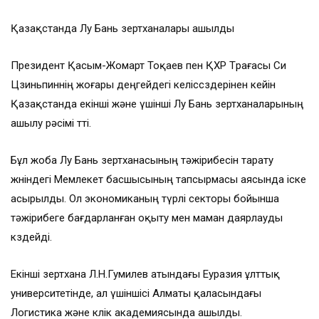
Қазақстанда Лу Бань зертханалары ашылды
Президент Қасым-Жомарт Тоқаев пен ҚХР Төрағасы Си
Цзиньпиннің жоғары деңгейдегі келіссөздерінен кейін
Қазақстанда екінші және үшінші Лу Бань зертханаларының
ашылу рәсімі өтті.
Бұл жоба Лу Бань зертханасының тәжірибесін тарату
жөніндегі Мемлекет басшысының тапсырмасы аясында іске
асырылды. Ол экономиканың түрлі секторы бойынша
тәжірибеге бағдарланған оқыту мен маман даярлауды
көздейді.
Екінші зертхана Л.Н.Гумилев атындағы Еуразия ұлттық
университетінде, ал үшіншісі Алматы қаласындағы
Логистика және көлік академиясында ашылды.