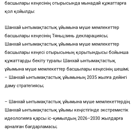
басшылары кеңесінің отырысында мынадай құжаттарға
қол қойылды:
Шанхай ынтымақтастық ұйымына мүше мемлекеттер
басшылары кеңесінің Тяньцзинь декларациясы;
Шанхай ынтымақтастық ұйымына мүше мемлекеттер
басшылары кеңесі отырысының қорытындысы бойынша
құжаттарды бекіту туралы Шанхай ынтымақтастық
ұйымына мүше мемлекеттер басшылары кеңесінің шешімі;
– Шанхай ынтымақтастық ұйымының 2035 жылға дейінгі
даму стратегиясы;
– Шанхай ынтымақтастық ұйымына мүше мемлекеттердің
Шанхай ынтымақтастық ұйымы кеңістігінде экстремистік
идеологияға қарсы іс-қимылдың 2026–2030 жылдарға
арналған бағдарламасы;