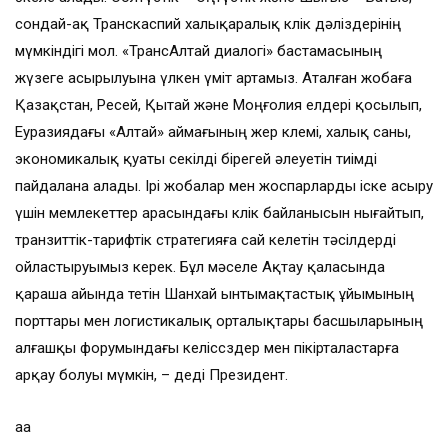
сондай-ақ Транскаспий халықаралық көлік дәліздерінің
мүмкіндігі мол. «ТрансАлтай диалогі» бастамасының
жүзеге асырылуына үлкен үміт артамыз. Аталған жобаға
Қазақстан, Ресей, Қытай және Моңғолия елдері қосылып,
Еуразиядағы «Алтай» аймағының жер көлемі, халық саны,
экономикалық қуаты секілді бірегей әлеуетін тиімді
пайдалана алады. Ірі жобалар мен жоспарларды іске асыру
үшін мемлекеттер арасындағы көлік байланысын нығайтып,
транзиттік-тарифтік стратегияға сай келетін тәсілдерді
ойластыруымыз керек. Бұл мәселе Ақтау қаласында
қараша айында өтетін Шанхай ынтымақтастық ұйымының
порттары мен логистикалық орталықтары басшыларының
алғашқы форумындағы келіссөздер мен пікірталастарға
арқау болуы мүмкін, – деді Президент.
аа