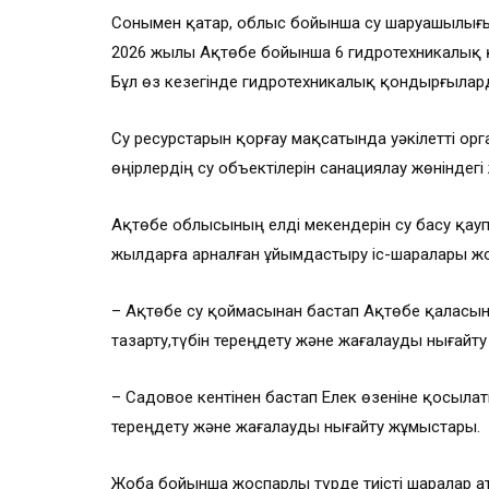
Сонымен қатар, облыс бойынша су шаруашылығы
2026 жылы Ақтөбе бойынша 6 гидротехникалық қ
Бұл өз кезегінде гидротехникалық қондырғылард
Су ресурстарын қорғау мақсатында уәкілетті орга
өңірлердің су объектілерін санациялау жөніндегі
Ақтөбе облысының елді мекендерін су басу қаупі
жылдарға арналған ұйымдастыру іс-шаралары жо
– Ақтөбе су қоймасынан бастап Ақтөбе қаласынд
тазарту,түбін тереңдету және жағалауды нығайт
– Садовое кентінен бастап Елек өзеніне қосылат
тереңдету және жағалауды нығайту жұмыстары.
Жоба бойынша жоспарлы түрде тиісті шаралар а