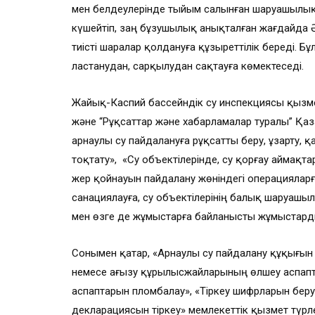
мен белдеулерінде тыйым салынған шаруашылық 
күшейтіп, заң бұзушылық анықталған жағдайда 
тиісті шаралар қолдануға құзыреттілік береді. Бұ
ластанудан, сарқылудан сақтауға көмектеседі.
Жайық-Каспий бассейндік су инспекциясы қызм
және “Рұқсаттар және хабарламалар туралы” Қаз
арнаулы су пайдалануға рұқсатты беру, ұзарту, 
тоқтату», «Су объектілерінде, су қорғау аймақта
жер қойнауын пайдалану жөніндегі операцияларға
санациялауға, су объектілерінің балық шаруа
мен өзге де жұмыстарға байланысты жұмыстарды
Сонымен қатар, «Арнаулы су пайдалану құқығын 
немесе ағызу құрылысжайларының өлшеу аспапт
аспаптарын пломбалау», «Тіркеу шифрларын беру
декларациясын тіркеу» мемлекеттік қызмет түрле