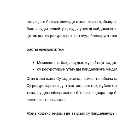
Өздеріңізге белгілі, елімізде өткен жылы қабылда
бақылауды күшейтуге, суды үнемді пайдалануға
қоғамды су ресурстарын реттеуді басқаруға тарт
Басты ерекшеліктері:
Мемлекеттік бақылаудың күшейтілуі: қада
су ресурстарын ұтымды пайдалануға міндет
Оған қоса жаңа Су кодексінде заман талабына 
Су ресурстарының ұлттық-ақпараттық жүйесі ж
тізімі, су деңгейлері және т.б. өзекті ақпаратт
есептерін тапсырады.
Жаңа кодекс өңірімізде заңсыз су пайдалануды 