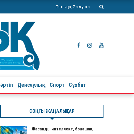
Пятница, 7 августа
тәртіп
Денсаулық
Спорт
Сұхбат
СОҢҒЫ ЖАҢАЛЫҚТАР
Жасанды интеллект, болашақ