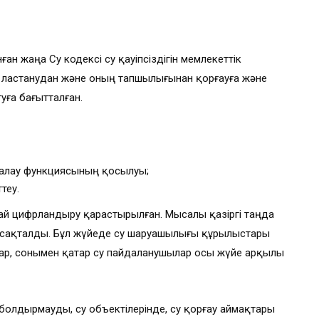
нған жаңа Су кодексі су қауіпсіздігін мемлекеттік
, ластанудан және оның тапшылығынан қорғауға және
уға бағытталған.
ғалау функциясының қосылуы;
теу.
сай цифрландыру қарастырылған. Мысалы қазіргі таңда
асақталды. Бұл жүйеде су шаруашылығы құрылыстары
ар бар, сонымен қатар су пайдаланушылар осы жүйе арқылы
болдырмауды, су объектілерінде, су қорғау аймақтары