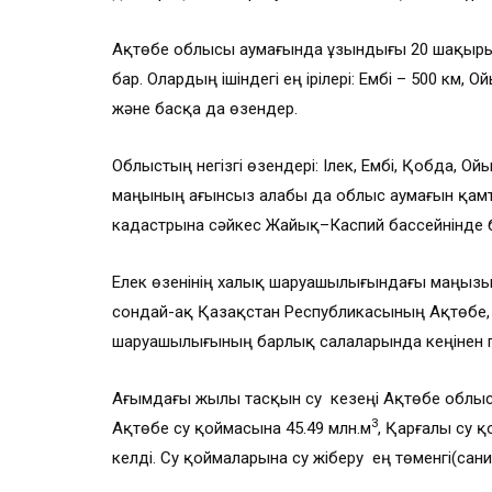
Ақтөбе облысы аумағында ұзындығы 20 шақырым
бар. Олардың ішіндегі ең ірілері: Ембі – 500 км, О
және басқа да өзендер.
Облыстың негізгі өзендері: Ілек, Ембі, Қобда, Ой
маңының ағынсыз алабы да облыс аумағын қамтид
кадастрына сәйкес Жайық–Каспий бассейнінде б
Елек өзенінің халық шаруашылығындағы маңызы
сондай-ақ Қазақстан Республикасының Ақтөбе,
шаруашылығының барлық салаларында кеңінен 
Ағымдағы жылы тасқын су кезеңі Ақтөбе облысы
3
Ақтөбе су қоймасына 45.49 млн.м
, Қарғалы су 
келді. Су қоймаларына су жіберу ең төменгі(са