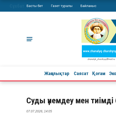
Сұхбат
Басты бет
Газет туралы
Байланыс
Жаңалықтар
Саясат
Қоғам
Эк
Суды үнемдеу мен тиімді
07.07.2026, 14:05