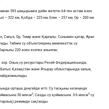
нан 593 шақырымға дейін жететін 64-тен астам өзен
йыл – 322 км, Қобда – 225 км, Елек – 257 км, Ор – 200 км
ыл, Сағыз, Ор, Темір және Қарғалы. Сонымен қатар, Арал
ы. Табиғи су объектілерінің мемлекеттік су
арлығы 220 өзен есепке алынған.
 зор. Оның су ресурстары Ресей Федерациясында,
 Батыс Қазақстан және Атырау облыстарында халық
пайдаланылады.
нда орташа деңгейде өтті. Су тасқыны кезеңінде
3
3
қоймасына-30 млн.м
, Сазды су қоймасына 0.6 млн.м
су
нитарлық) режимде сақталды.