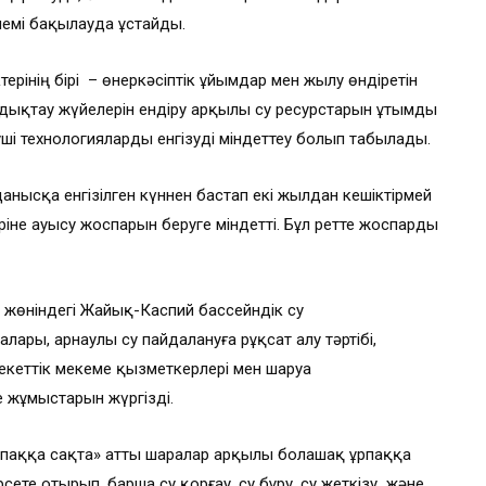
емі бақылауда ұстайды.
ерінің бірі – өнеркәсіптік ұйымдар мен жылу өндіретін
дықтау жүйелерін ендіру арқылы су ресурстарын ұтымды
і технологияларды енгізуді міндеттеу болып табылады.
нысқа енгізілген күннен бастап екі жылдан кешіктірмей
не ауысу жоспарын беруге міндетті. Бұл ретте жоспарды
 жөніндегі Жайық-Каспий бассейндік су
ары, арнаулы су пайдалануға рұқсат алу тәртібі,
екеттік мекеме қызметкерлері мен шаруа
е жұмыстарын жүргізді.
рпаққа сақта» атты шаралар арқылы болашақ ұрпаққа
рсете отырып, барша су қорғау, су бұру, су жеткізу және