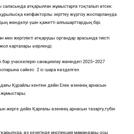
 саласында атқарылған жұмыстарға тоқталып өтсек:
ұрылысқа көпфакторлы зерттеу жүргізу жоспарлануда.
ың жөнделуі үшін қажетті алғышарттардың бірі.
н мен жергілікті атқарушы органдар арасында тиісті
 жол карталары әзірленді.
 бар учаскелерін санациялау жөніндегі 2025–2027
спарына сәйкес 2 іс-шара көзделген.
ағы Құрайлы кентіне дейін Елек өзенінің арнасын
у жұмыстары;
ын жерге дейін Қарғалы өзенінің арнасын тазарту,түбін
тқарылуда, өз кезегінде инспекция мамандары осы