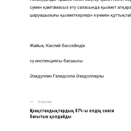
сумен қамтамасыз ету саласында қызмет атқара
шаруашылығы қызметкерлері» күнімен құттықта
Жайық-Каспий бассейіндік
су инспекциясы басшысы
Әзидуллин Ғалидолла Әзидоллаұлы.
Алдыңғы
Қазақстандықтардың 87%-ы елдің саяси
бағытын қолдайды