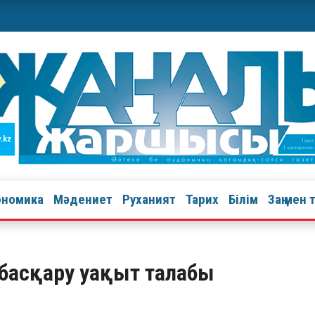
ономика
Мәдениет
Руханият
Тарих
Білім
Заң мен 
 басқару уақыт талабы