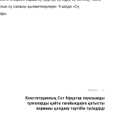
тын су саласы қызметкерлерін 9 шілде «Су
йды.
Келесі
Конституциялық Сот бірқатар лауазымды
тұлғаларды қайта тағайындауға қатысты
норманы қолдану тәртібін түсіндірді