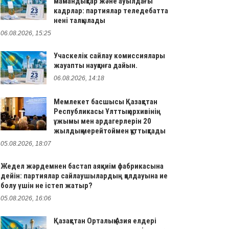
мамандықтар және ауылдағы
кадрлар: партиялар теледебатта
нені талқылады
06.08.2026, 15:25
Учаскелік сайлау комиссиялары
жауапты науқанға дайын.
06.08.2026, 14:18
Мемлекет басшысы Қазақстан
Республикасы Ұлттық архивінің
ұжымы мен ардагерлерін 20
жылдық мерейтоймен құттықтады
05.08.2026, 18:07
Жедел жәрдемнен бастап аяқкиім фабрикасына
дейін: партиялар сайлаушылардың қолдауына ие
болу үшін не істеп жатыр?
05.08.2026, 16:06
Қазақстан Орталық Азия елдері