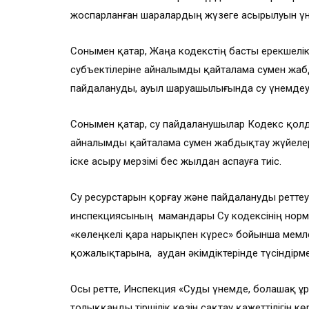
жоспарланған шаралардың жүзеге асырылуын үн
Сонымен қатар, Жаңа кодекстің басты ерекшелікт
субъектілеріне айналымды қайталама сумен жаб
пайдалануды, ауыл шаруашылығында су үнемдеуш
Сонымен қатар, су пайдаланушылар Кодекс қолда
айналымды қайталама сумен жабдықтау жүйелері
іске асыру мерзімі бес жылдан аспауға тиіс.
Су ресурстарын қорғау және пайдалануды реттеу
инспекциясының мамандары Су кодексінің нормал
«көлеңкелі қара нарықпен күрес» бойынша мемл
қожалықтарына, аудан әкімдіктерінде түсіндірм
Осы ретте, Инспекция «Суды үнемде, болашақ ұ
толыққанды тіршілік көзін сақтау қажеттілігін кө