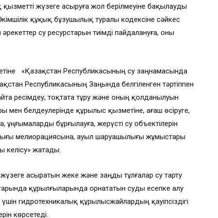
қызметті жүзеге асыруға жол берілмеуіне бақылауды
Әкімшілік құқық бұзушылық туралы кодексіне сәйкес
л әрекеттер су ресурстарын тиімді пайдалануға, оны
етіне «Қазақстан Республикасының су заңнамасында
ақстан Республикасының Заңында белгіленген тәртіппен
қайта ресімдеу, тоқтата тұру және оның қолданылуын
ры мен белдеулерінде құрылыс қызметіне, ағаш өсіруге,
, ұңғымаларды бұрғылауға, жерүсті су объектілерін
шылығы мелиорациясына, ауыл шаруашылығы жұмыстары
 келісу» жатады.
жүзеге асыратын жеке және заңды тұлғалар су тарту
арында құрылғыларында орнататын суды есепке алу
 үшін гидротехникалық құрылысжайлардың қауіпсіздігі
рін көрсетеді.