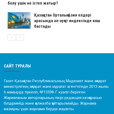
болу үшін не істеп жатыр?
Қазақстан Орталық Азия елдері
арасында әл-ауқат индексінде көш
бастады
САЙТ ТУРАЛЫ
Газет Қазақстан Республикасының Мәдениет және ақпарат
министрлігінің ақпарат және мұрағат агенттігінде 2013 жылы
6 мамырда тіркеліп, №13598-Г куәлігі берілген.
Жарияланым авторларының пікірі редакция көзқарасын
білдірмейді және қолжазба қайтарылмайды. Жарнама
мазмұны үшін жарнама беруші жауапты.