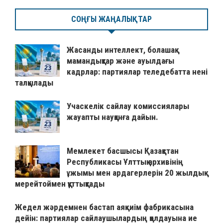
СОҢҒЫ ЖАҢАЛЫҚТАР
Жасанды интеллект, болашақ
мамандықтар және ауылдағы
кадрлар: партиялар теледебатта нені
талқылады
Учаскелік сайлау комиссиялары
жауапты науқанға дайын.
Мемлекет басшысы Қазақстан
Республикасы Ұлттық архивінің
ұжымы мен ардагерлерін 20 жылдық
мерейтоймен құттықтады
Жедел жәрдемнен бастап аяқкиім фабрикасына
дейін: партиялар сайлаушылардың қолдауына ие