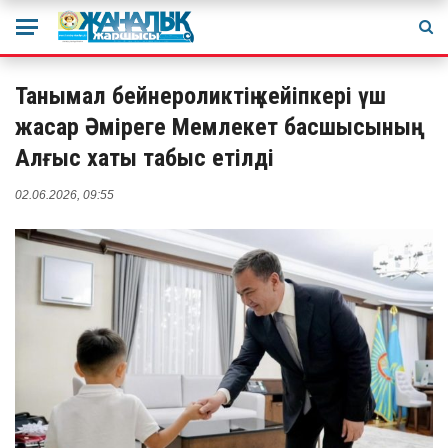
Танымал бейнероликтің кейіпкері үш
жасар Әміреге Мемлекет басшысының
Алғыс хаты табыс етілді
02.06.2026, 09:55