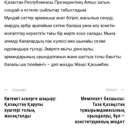
Қазақстан Республикасы Президентінің Алғыс хатын,
сондай-ақ естелік сыйлықтар табыстадым.
Мұндай сәттер арманыңа қанат бітіріп, жақсылыққа сенуді,
өмірдің әрбір қарапайым сәтіне балаша қуана алу қасиетін
жоғалтпау керектігін тағы бір мәрте еске салады. Мына
әлемді балалардың пәк күлкісі мен шынайы сезімі
нұрландыра түседі. Әміреге мықты денсаулық,
армандарының орындалғанын және шаттыққа толы бақытты
балалық шақ тілеймін!» – деп жазды Жеңіс Қасымбек.
Алдыңғы
Келесі
Көктемгі әскерге шақыру:
Мемлекет басшысы:
Қазақстан Қарулы
Таза Қазақстан
күштері толық
тұжырымдамасының
жасақталды
орындалуы, бұл —
конституциялық міндет