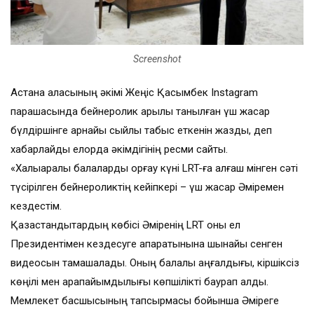
Screenshot
Астана қаласының әкімі Жеңіс Қасымбек Instagram
парақшасында бейнеролик арқылы танылған үш жасар
бүлдіршінге арнайы сыйлық табыс еткенін жазды, деп
хабарлайды елорда әкімдігінің ресми сайты.
«Халықаралық балаларды қорғау күні LRT-ға алғаш мінген сәті
түсірілген бейнероликтің кейіпкері – үш жасар Әміремен
кездестім.
Қазақстандықтардың көбісі Әміренің LRT оны ел
Президентімен кездесуге апаратынына шынайы сенген
видеосын тамашалады. Оның балалық аңғалдығы, кіршіксіз
көңілі мен қарапайымдылығы көпшілікті баурап алды.
Мемлекет басшысының тапсырмасы бойынша Әміреге