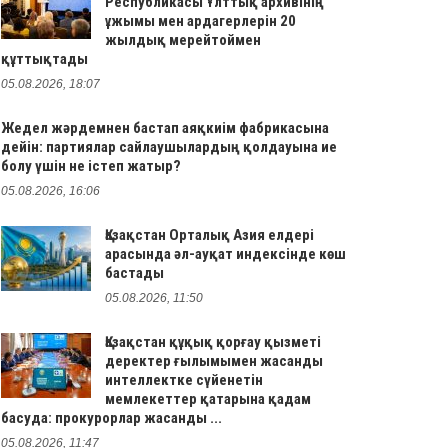
Республикасы Ұлттық архивінің
ұжымы мен ардагерлерін 20
жылдық мерейтоймен
құттықтады
05.08.2026, 18:07
Жедел жәрдемнен бастап аяқкиім фабрикасына
дейін: партиялар сайлаушылардың қолдауына ие
болу үшін не істеп жатыр?
05.08.2026, 16:06
Қазақстан Орталық Азия елдері
арасында әл-ауқат индексінде көш
бастады
05.08.2026, 11:50
Қазақстан құқық қорғау қызметі
деректер ғылымымен жасанды
интеллектке сүйенетін
мемлекеттер қатарына қадам
басуда: прокурорлар жасанды ...
05.08.2026, 11:47