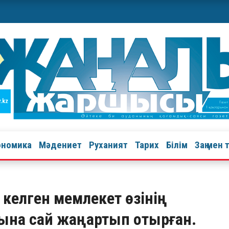
ономика
Мәдениет
Руханият
Тарих
Білім
Заң мен 
з келген мемлекет өзінің
абына сай жаңартып отырған.