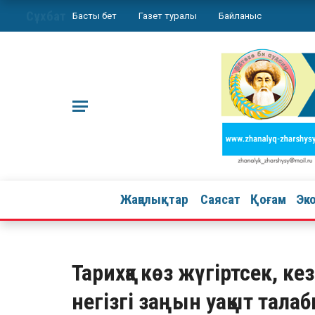
Сұхбат
Басты бет
Газет туралы
Байланыс
Жаңалықтар
Саясат
Қоғам
Эк
Тарихқа көз жүгіртсек, ке
негізгі заңын уақыт тал