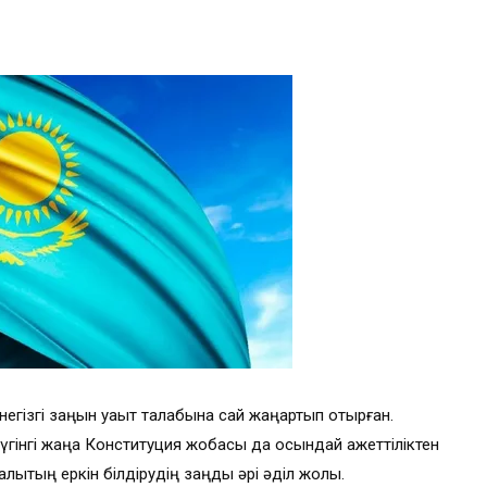
ң негізгі заңын уақыт талабына сай жаңартып отырған.
 Бүгінгі жаңа Конституция жобасы да осындай қажеттіліктен
лықтың еркін білдірудің заңды әрі әділ жолы.