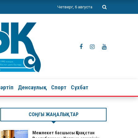
Четверг, 6 августа
тәртіп
Денсаулық
Спорт
Сұхбат
СОҢҒЫ ЖАҢАЛЫҚТАР
Мемлекет басшысы Қазақстан