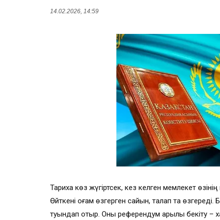
14.02.2026, 14:59
Тарихқа көз жүгіртсек, кез келген мемлекет өзіні
Өйткені қоғам өзгерген сайын, талап та өзгереді.
туындап отыр. Оны референдум арқылы бекіту – ха