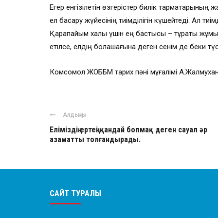
Егер енгізілетін өзгерістер билік тармақтарының ж
ел басқару жүйесінің тиімділігін күшейтеді. Ал ти
Қарапайым халық үшін ең бастысы – тұрақты жұмы
етілсе, елдің болашағына деген сенім де беки түс
Комсомол ЖОББМ тарих пәні мұғалімі А.Жалмуха
Алдыңғы
Еліміздің ертеңі қандай болмақ деген сауал әр
азаматты толғандырады.
САЙТ ТУРАЛЫ