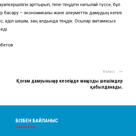
ауапкершілігін арттырып, тепе-теңдігін нақтылай түссе, бұл
імді басқару – экономикалық және әлеуметтік дамудың кепілі.
с, әділ шешім, заң алдында теңдік. Осылар қамтамасыз
еді.
нбетов
Келесі
Қоғам дамуының әр кезеңінде маңызды шешімдер
қабылданады.
БІЗБЕН БАЙЛАНЫС