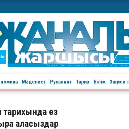
ономика
Мәдениет
Руханият
Тарих
Білім
Заң мен 
ан тарихында өз
ыра аласыздар