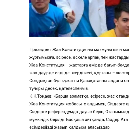
Президент Жаңа Конституцияның мазмұны шын мән
жұртымызға, әсіресе, өскелең ұрпақ пен жастардың 
Жаңа Конституция – жастарға өмірде бағыт-бағдар
жаңа дәуірде елдің де, жердің иесі, қорғаны – жаста
Сондықтан бұл құжатты Қазақстанның алдағы о
тұғыры десек, қателеспейміз.
Қ.К.Тоқаев: «Барша азаматқа, әсіресе, жас отан
Жаңа Конституция жобасы, ең алдымен, Сіздерге а
Сіздерге референдумда дауыс беріп, Отанымыздың
мүмкіндік берілді. Басқаша айтқанда, Сіздер Ата
есімдеріңізді жазып қалдыра аласыздар.