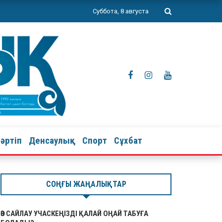
Суббота, 8 августа
тәртіп
Денсаулық
Спорт
Сұхбат
СОҢҒЫ ЖАҢАЛЫҚТАР
ӨЗ САЙЛАУ УЧАСКЕҢІЗДІ ҚАЛАЙ ОҢАЙ ТАБУҒА