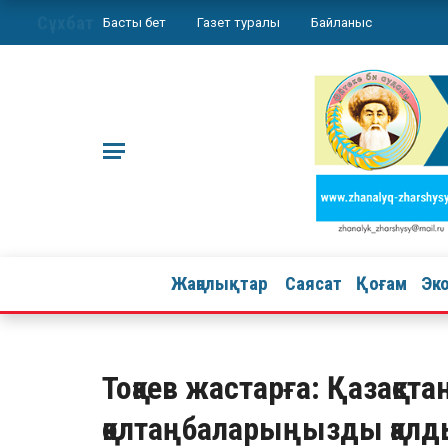
Сұхбат
Басты бет
Газет туралы
Байланыс
Жаңалықтар
Саясат
Қоғам
Эк
Тоқаев жастарға: Қазақст
қолтаңбаларыңызды қалд