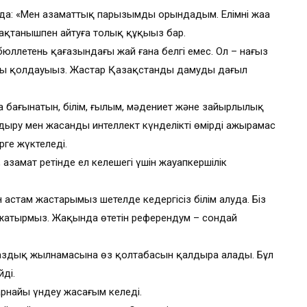
ңызда: «Мен азаматтық парызымды орындадым. Елімнің жаңа
мақтанышпен айтуға толық құқыңыз бар.
 бюллетень қағазындағы жай ғана белгі емес. Ол – нағыз
 қолдауыңыз. Жастар Қазақстанды дамудың даңғыл
аңға бағынатын, білім, ғылым, мәдениет және зайырлылық
ыру мен жасанды интеллект күнделікті өмірдің ажырамас
рге жүктеледі.
азамат ретінде ел келешегі үшін жауапкершілік
 астам жастарымыз шетелде кедергісіз білім алуда. Біз
п жатырмыз. Жақында өтетін референдум – сондай
паздық жылнамасына өз қолтаңбасын қалдыра алады. Бұл
йді.
рнайы үндеу жасағым келеді.