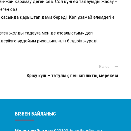
-жай қарамау деген сөз. Сол күні өз таңдауыңды жасау –
еген сөз.
арқасында қарыштап дами береді. Көп ұзамай әлемдегі ең
зген жолды таңдауға мен де атсалыстым» деп,
деріңізге әрдайым ризашылығын білдіріп жүреді.
Келесі
Көрісу күні – татулық пен ізгіліктің мерекесі
БІЗБЕН БАЙЛАНЫС