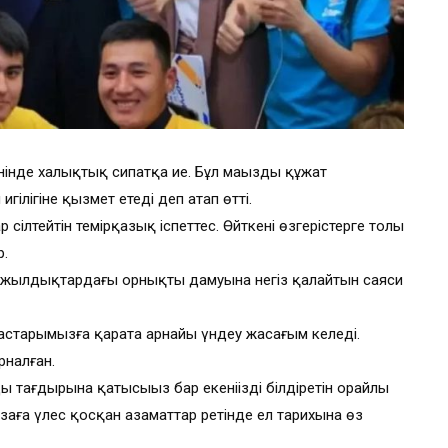
інде халықтық сипатқа ие. Бұл маңызды құжат
игілігіне қызмет етеді деп атап өтті.
 сілтейтін темірқазық іспеттес. Өйткені өзгерістерге толы
р.
нжылдықтардағы орнықты дамуына негіз қалайтын саяси
дастарымызға қарата арнайы үндеу жасағым келеді.
рналған.
 тағдырына қатысыңыз бар екеніңізді білдіретін орайлы
 заңға үлес қосқан азаматтар ретінде ел тарихына өз