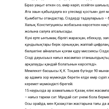
Біраз уақыт өткен соң, өмір көріп, есейген шағы
Ата заңын қабылдауға өз үлесімді қостым» деп 
Қымбатты отандастар, Сіздердің таңдауларыңыз –
Халық Конституциясы жобасына көрсеткен нақты
жолына салуға атсалысады.
Күні ертең ынтымақ-бірлігі жарасқан, еңбекқор, з
құндылықтары берік орныққан, жаппай цифрланд
бөлшегіне айналатын қоғам құру миссиясы Сізде
Сіздің дауысыңыз нағыз жасампаз отаншылдықтың, 
арқалаудың қандай болатынын көрсетеді».
Мемлекет басшысы Қ.К. Тоқаев бүгінде 90 мыңнан
әр адамға зор мүмкіндік беретін елде өмір сүрі
керемет мүмкіндіктің бірегейі.
15 наурызда әр азаматымыз Қазақ елінің жасам
– нағыз тарихи сәт. Мұндай сәт үнемі бола берме
Осы орайда, мен Қазақстан жастарына тағы да а