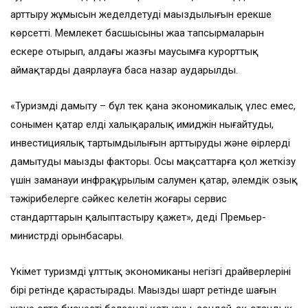
арттыру жұмысын жеделдетудің маңыздылығын ерекше
көрсетті. Мемлекет басшысының жаңа тапсырмаларын
ескере отырып, алдағы жазғы маусымға курорттық
аймақтарды даярлауға баса назар аударылды.
«Туризмді дамыту – бұл тек қана экономикалық үлес емес,
сонымен қатар елдің халықаралық имиджін нығайтудың,
инвестициялық тартымдылығын арттырудың және өңірлерді
дамытудың маңызды факторы. Осы мақсаттарға қол жеткізу
үшін заманауи инфрақұрылым салумен қатар, әлемдік озық
тәжірибелерге сәйкес келетін жоғары сервис
стандарттарын қалыптастыру қажет», деді Премьер-
министрдің орынбасары.
Үкімет туризмді ұлттық экономиканың негізгі драйверлерінің
бірі ретінде қарастырады. Маңызды шарт ретінде шағын