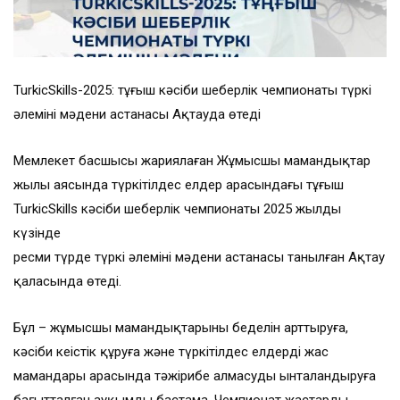
TurkicSkills-2025: тұңғыш кәсіби шеберлік чемпионаты түркі
әлемінің мәдени астанасы Ақтауда өтеді
Мемлекет басшысы жариялаған Жұмысшы мамандықтар
жылы аясында түркітілдес елдер арасындағы тұңғыш
TurkicSkills кәсіби шеберлік чемпионаты 2025 жылдың
күзінде
ресми түрде түркі әлемінің мәдени астанасы танылған Ақтау
қаласында өтеді.
Бұл – жұмысшы мамандықтарының беделін арттыруға,
кәсіби кеңістік құруға және түркітілдес елдердің жас
мамандары арасында тәжірибе алмасуды ынталандыруға