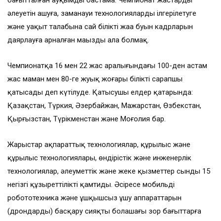
бағытталған ауқымды бастама. Чемпионат жастардың
әлеуетін ашуға, заманауи технологияларды ілгерілетуге
және уақыт талабына сай білікті жаңа буын кадрларын
даярлауға арналған маңызды алаң болмақ.
Чемпионатқа 16 мен 22 жас аралығындағы 100-ден астам
жас маман мен 80-ге жуық жоғары білікті сарапшы
қатысады деп күтілуде. Қатысушы елдер қатарында:
Қазақстан, Түркия, Әзербайжан, Мажарстан, Өзбекстан,
Қырғызстан, Түрікменстан және Моңғолия бар.
Жарыстар ақпараттық технологиялар, құрылыс және
құрылыс технологиялары, өндірістік және инженерлік
технологиялар, әлеуметтік және жеке қызметтер сынды 15
негізгі құзыреттілікті қамтиды. Әсіресе мобильді
робототехника және ұшқышсыз ұшу аппараттарын
(дрондарды) басқару сияқты болашағы зор бағыттарға