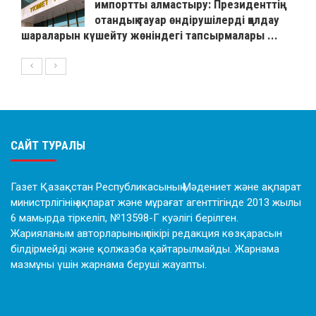
импортты алмастыру: Президенттің
отандық тауар өндірушілерді қолдау
шараларын күшейту жөніндегі тапсырмалары ...
САЙТ ТУРАЛЫ
Газет Қазақстан Республикасының Мәдениет және ақпарат
министрлігінің ақпарат және мұрағат агенттігінде 2013 жылы
6 мамырда тіркеліп, №13598-Г куәлігі берілген.
Жарияланым авторларының пікірі редакция көзқарасын
білдірмейді және қолжазба қайтарылмайды. Жарнама
мазмұны үшін жарнама беруші жауапты.