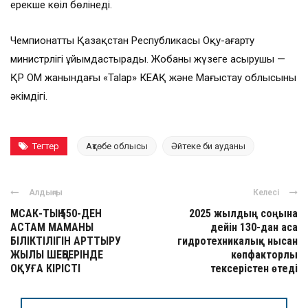
ерекше көңіл бөлінеді.
Чемпионатты Қазақстан Республикасы Оқу-ағарту
министрлігі ұйымдастырады. Жобаны жүзеге асырушы —
ҚР ОМ жанындағы «Talap» КЕАҚ және Маңғыстау облысының
әкімдігі.
Тегтер
Ақтөбе облысы
Әйтеке би ауданы
Алдыңғы
Келесі
МСАК-ТЫҢ 550-ДЕН
2025 жылдың соңына
АСТАМ МАМАНЫ
дейін 130-дан аса
БІЛІКТІЛІГІН АРТТЫРУ
гидротехникалық нысан
ЖЫЛЫ ШЕҢБЕРІНДЕ
көпфакторлы
ОҚУҒА КІРІСТІ
тексерістен өтеді