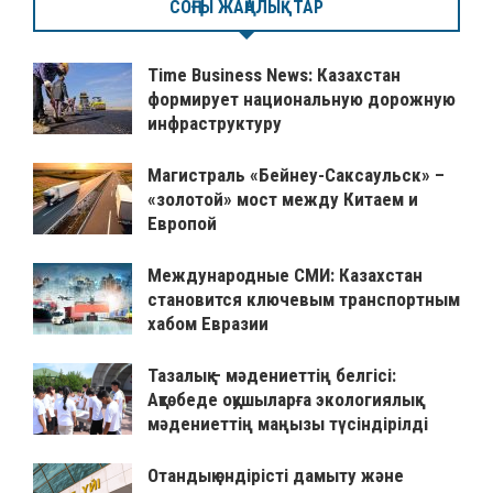
СОҢҒЫ ЖАҢАЛЫҚТАР
Time Business News: Казахстан
формирует национальную дорожную
инфраструктуру
Магистраль «Бейнеу-Саксаульск» –
«золотой» мост между Китаем и
Европой
Международные СМИ: Казахстан
становится ключевым транспортным
хабом Евразии
Тазалық – мәдениеттің белгісі:
Ақтөбеде оқушыларға экологиялық
мәдениеттің маңызы түсіндірілді
Отандық өндірісті дамыту және