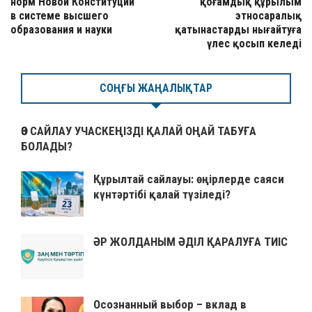
норм Новой Конституции
қоғамдық құрылым
в системе высшего
этносаралық
образования и науки
қатынастарды нығайтуға
үлес қосып келеді
СОҢҒЫ ЖАҢАЛЫҚТАР
ӨЗ САЙЛАУ УЧАСКЕҢІЗДІ ҚАЛАЙ ОҢАЙ ТАБУҒА
БОЛАДЫ?
Құрылтай сайлауы: өңірлерде саяси
күнтәртібі қалай түзіледі?
ӘР ЖОЛДАНЫМ ӘДІЛ ҚАРАЛУҒА ТИІС
Осознанный выбор – вклад в