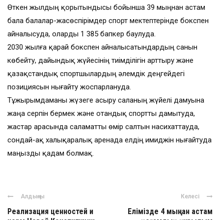
Өткен жылдың қорытындысы бойынша 39 мыңнан астам
бала балалар-жасөспірімдер спорт мектептерінде бокспен
айналысуда, оларды 1 385 бапкер баулуда.
2030 жылға қарай бокспен айналысатындардың санын
көбейту, дайындық жүйесінің тиімділігін арттыру және
қазақстандық спортшылардың әлемдік деңгейдегі
позициясын нығайту жоспарлануда.
Тұжырымдаманы жүзеге асыру саланың жүйелі дамуына
жаңа серпін бермек және отандық спортты дамытуда,
жастар арасында саламатты өмір салтын насихаттауда,
сондай-ақ халықаралық аренада елдің имиджін нығайтуда
маңызды қадам болмақ.
Алдыңғы
Келесі
Реализация ценностей и
Елімізде 4 мыңнан астам