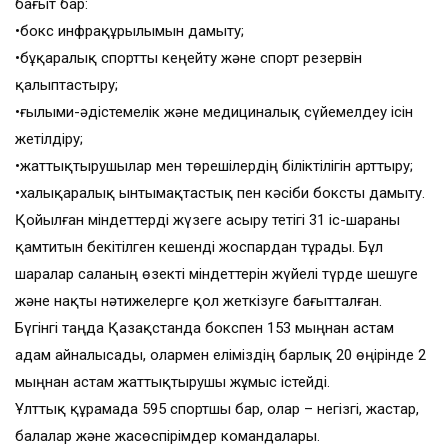
бағыт бар:
•бокс инфрақұрылымын дамыту;
•бұқаралық спортты кеңейту және спорт резервін
қалыптастыру;
•ғылыми-әдістемелік және медициналық сүйемелдеу ісін
жетілдіру;
•жаттықтырушылар мен төрешілердің біліктілігін арттыру;
•халықаралық ынтымақтастық пен кәсіби боксты дамыту.
Қойылған міндеттерді жүзеге асыру тетігі 31 іс-шараны
қамтитын бекітілген кешенді жоспардан тұрады. Бұл
шаралар саланың өзекті міндеттерін жүйелі түрде шешуге
және нақты нәтижелерге қол жеткізуге бағытталған.
Бүгінгі таңда Қазақстанда бокспен 153 мыңнан астам
адам айналысады, олармен еліміздің барлық 20 өңірінде 2
мыңнан астам жаттықтырушы жұмыс істейді.
Ұлттық құрамада 595 спортшы бар, олар – негізгі, жастар,
балалар және жасөспірімдер командалары.