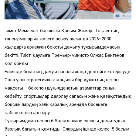
Үкімет Мемлекет басшысы Қасым-Жомарт Тоқаевтың
тапсырмаларын жүзеге асыру аясында 2026–2030
жылдарға арналған боксты дамыту тұжырымдамасын
бекітті. Тиісті қаулыға Премьер-министр Олжас Бектенов
қол қойды.
Елімізде бокстың дамуы сапалы жаңа деңгейге көтерілуде.
Сала үшін стратегиялық маңызы бар құжаттың негізгі
мақсаты – бокспен шұғылданатын азаматтар санын
көбейту, спортшылар даярлау сапасын және қазақстандық
боксшылардың халықаралық аренада бәсекеге
қабілеттілігін арттыру.
Тұжырымдама негізгі 6 бөлімді және саланы дамытудың
барлық бағытын қамтиды. Олардың ішінде келесі 5 басым