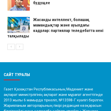
будущее
Жасанды интеллект, болашақ
мамандықтар және ауылдағы
кадрлар: партиялар теледебатта нені
талқылады
САЙТ ТУРАЛЫ
Газет Қазақстан Республикасының Мәдениет және
ақпарат министрлігінің ақпарат және мұрағат агенттігінде
2013 жылы 6 мамырда тіркеліп, №13598-Г куәлігі берілген.
Жарияланым авторларының пікірі редакция көзқарасын