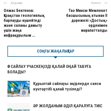
Алдыңғы
Келесі
Олжас Бектенов:
Тао Минсю Мемлекет
Қазақстан геологиялық
басшысының атынан ІІ
барлауды күшейтеді
дәрежелі «Достық»
және саланы дамыту
орденімен
үшін жаңа
марапатталды
инфрақұрылым ...
СОҢҒЫ ЖАҢАЛЫҚТАР
ӨЗ САЙЛАУ УЧАСКЕҢІЗДІ ҚАЛАЙ ОҢАЙ ТАБУҒА
БОЛАДЫ?
Құрылтай сайлауы: өңірлерде саяси
күнтәртібі қалай түзіледі?
ӘР ЖОЛДАНЫМ ӘДІЛ ҚАРАЛУҒА ТИІС