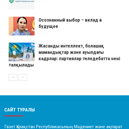
Осознанный выбор – вклад в
будущее
Жасанды интеллект, болашақ
мамандықтар және ауылдағы
кадрлар: партиялар теледебатта нені
талқылады
САЙТ ТУРАЛЫ
Газет Қазақстан Республикасының Мәдениет және ақпарат