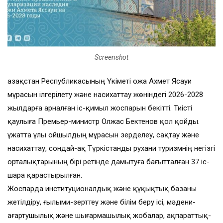
Screenshot
Қазақстан Республикасының Үкіметі Қожа Ахмет Ясауи
мұрасын ілгерілету және насихаттау жөніндегі 2026-2028
жылдарға арналған іс-қимыл жоспарын бекітті. Тиісті
қаулыға Премьер-министр Олжас Бектенов қол қойды.
Құжатта ұлы ойшылдың мұрасын зерделеу, сақтау және
насихаттау, сондай-ақ Түркістанды рухани туризмнің негізгі
орталықтарының бірі ретінде дамытуға бағытталған 37 іс-
шара қарастырылған.
Жоспарда институционалдық және құқықтық базаны
жетілдіру, ғылыми-зерттеу және білім беру ісі, мәдени-
ағартушылық және шығармашылық жобалар, ақпараттық-